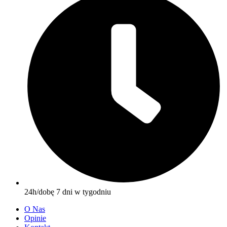
24h/dobę 7 dni w tygodniu
O Nas
Opinie