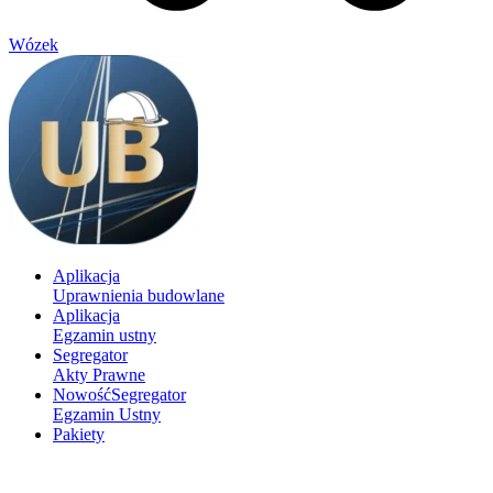
Wózek
Aplikacja
Uprawnienia budowlane
Aplikacja
Egzamin ustny
Segregator
Akty Prawne
Nowość
Segregator
Egzamin Ustny
Pakiety