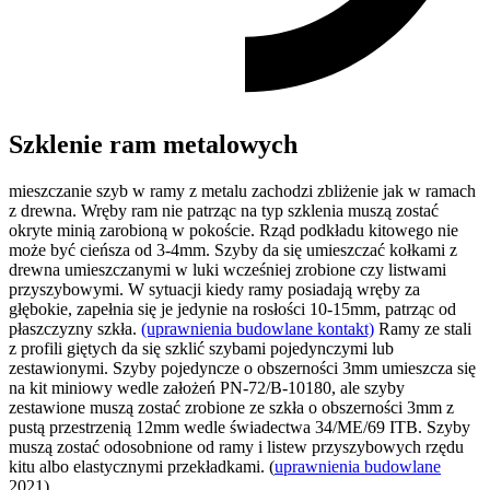
Szklenie ram metalowych
mieszczanie szyb w ramy z metalu zachodzi zbliżenie jak w ramach
z drewna. Wręby ram nie patrząc na typ szklenia muszą zostać
okryte minią zarobioną w pokoście. Rząd podkładu kitowego nie
może być cieńsza od 3-4mm. Szyby da się umieszczać kołkami z
drewna umieszczanymi w luki wcześniej zrobione czy listwami
przyszybowymi. W sytuacji kiedy ramy posiadają wręby za
głębokie, zapełnia się je jedynie na rosłości 10-15mm, patrząc od
płaszczyzny szkła.
(uprawnienia budowlane kontakt)
Ramy ze stali
z profili giętych da się szklić szybami pojedynczymi lub
zestawionymi. Szyby pojedyncze o obszerności 3mm umieszcza się
na kit miniowy wedle założeń PN-72/B-10180, ale szyby
zestawione muszą zostać zrobione ze szkła o obszerności 3mm z
pustą przestrzenią 12mm wedle świadectwa 34/ME/69 ITB. Szyby
muszą zostać odosobnione od ramy i listew przyszybowych rzędu
kitu albo elastycznymi przekładkami. (
uprawnienia budowlane
2021)