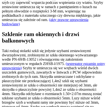
szyb czy zapewnić wsparcia podczas wspierania czy wiatru. Szyby
zestawione umieszcza się w ramach z pamiętaniem o luzach na
pełnym obwodzie o rozpiętości 3-M mm, wspierając na
podkładkach z materiału sztucznego czy drewna miękkiego, jakie
umieszcza się zależnie od ram.
(akty prawne uprawnienia
budowlane)
Szklenie ram okiennych i drzwi
balkonowych
Taki rodzaj stolarki szkli się jedynie szybami zestawionymi
dwurzędowymi, zrobionymi ze szkła okiennego wytwarzanego
wedle PN-69/B-13052 i równającemu się założeniom
umieszczonym w regułach ZHSB-l/1975.
(segregator egzamin ustny
uprawnienia)
Szyby te umieszcza się we wrębach wśród dwóch
uszczelek gumowych, zawartych w listwach z PCW odpowiednio
zrobionych do tych ram. Skrzydła umieszczane i odchylane o
płaszczyźnie nie przekraczającej 1,4m2 szkli się szybami
zestawionymi ze szkła o obszerności nie mniejszej od 3mm, ale
skrzydła o płaszczyźnie powyżej 1,4m2 ze szkła o obszerności
4mm. Skrzydła odchylane o rozmiarach 1.50×2.07m muszą zostać
szklone szybami ze szkła o obszerności 5mm. Luzy niższe wśród
brzegów szyb a wrębami ramy nie powinny być niższe od 3mm,
pionowe od 4mm. Szyby we wrębach muszą wspierać się na