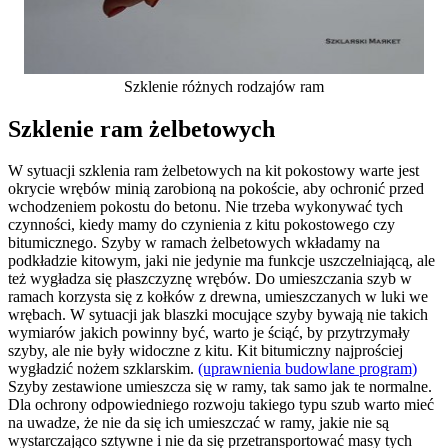
Szklenie różnych rodzajów ram
Szklenie ram żelbetowych
W sytuacji szklenia ram żelbetowych na kit pokostowy warte jest
okrycie wrębów minią zarobioną na pokoście, aby ochronić przed
wchodzeniem pokostu do betonu. Nie trzeba wykonywać tych
czynności, kiedy mamy do czynienia z kitu pokostowego czy
bitumicznego. Szyby w ramach żelbetowych wkładamy na
podkładzie kitowym, jaki nie jedynie ma funkcje uszczelniającą, ale
też wygładza się płaszczyznę wrębów. Do umieszczania szyb w
ramach korzysta się z kołków z drewna, umieszczanych w luki we
wrębach. W sytuacji jak blaszki mocujące szyby bywają nie takich
wymiarów jakich powinny być, warto je ściąć, by przytrzymały
szyby, ale nie były widoczne z kitu. Kit bitumiczny najprościej
wygładzić nożem szklarskim.
(uprawnienia budowlane program)
Szyby zestawione umieszcza się w ramy, tak samo jak te normalne.
Dla ochrony odpowiedniego rozwoju takiego typu szub warto mieć
na uwadze, że nie da się ich umieszczać w ramy, jakie nie są
wystarczająco sztywne i nie da się przetransportować masy tych