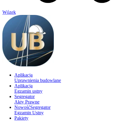
Wózek
Aplikacja
Uprawnienia budowlane
Aplikacja
Egzamin ustny
Segregator
Akty Prawne
Nowość
Segregator
Egzamin Ustny
Pakiety