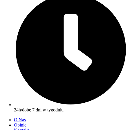
24h/dobę 7 dni w tygodniu
O Nas
Opinie