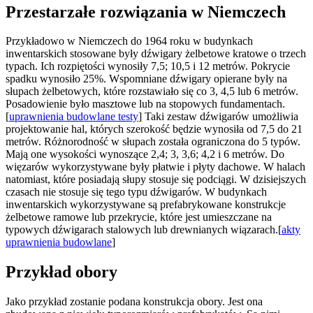
Przestarzałe rozwiązania w Niemczech
Przykładowo w Niemczech do 1964 roku w budynkach
inwentarskich stosowane były dźwigary żelbetowe kratowe o trzech
typach. Ich rozpiętości wynosiły 7,5; 10,5 i 12 metrów. Pokrycie
spadku wynosiło 25%. Wspomniane dźwigary opierane były na
słupach żelbetowych, które rozstawiało się co 3, 4,5 lub 6 metrów.
Posadowienie było masztowe lub na stopowych fundamentach.
[
uprawnienia budowlane testy
] Taki zestaw dźwigarów umożliwia
projektowanie hal, których szerokość będzie wynosiła od 7,5 do 21
metrów. Różnorodność w słupach została ograniczona do 5 typów.
Mają one wysokości wynoszące 2,4; 3, 3,6; 4,2 i 6 metrów. Do
więzarów wykorzystywane były płatwie i płyty dachowe. W halach
natomiast, które posiadają słupy stosuje się podciągi. W dzisiejszych
czasach nie stosuje się tego typu dźwigarów. W budynkach
inwentarskich wykorzystywane są prefabrykowane konstrukcje
żelbetowe ramowe lub przekrycie, które jest umieszczane na
typowych dźwigarach stalowych lub drewnianych wiązarach.[
akty
uprawnienia budowlane
]
Przykład obory
Jako przykład zostanie podana konstrukcja obory. Jest ona