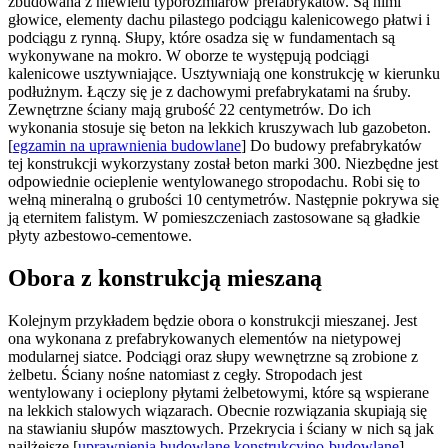
zbudowana z niewielu typorozmiarów prefabrykatów. Są nimi
głowice, elementy dachu pilastego podciągu kalenicowego płatwi i
podciągu z rynną. Słupy, które osadza się w fundamentach są
wykonywane na mokro. W oborze te występują podciągi
kalenicowe usztywniające. Usztywniają one konstrukcję w kierunku
podłużnym. Łączy się je z dachowymi prefabrykatami na śruby.
Zewnętrzne ściany mają grubość 22 centymetrów. Do ich
wykonania stosuje się beton na lekkich kruszywach lub gazobeton.
[
egzamin na uprawnienia budowlane
] Do budowy prefabrykatów
tej konstrukcji wykorzystany został beton marki 300. Niezbędne jest
odpowiednie ocieplenie wentylowanego stropodachu. Robi się to
wełną mineralną o grubości 10 centymetrów. Następnie pokrywa się
ją eternitem falistym. W pomieszczeniach zastosowane są gładkie
płyty azbestowo-cementowe.
Obora z konstrukcją mieszaną
Kolejnym przykładem będzie obora o konstrukcji mieszanej. Jest
ona wykonana z prefabrykowanych elementów na nietypowej
modularnej siatce. Podciągi oraz słupy wewnętrzne są zrobione z
żelbetu. Ściany nośne natomiast z cegły. Stropodach jest
wentylowany i ocieplony płytami żelbetowymi, które są wspierane
na lekkich stalowych wiązarach. Obecnie rozwiązania skupiają się
na stawianiu słupów masztowych. Przekrycia i ściany w nich są jak
najlżejsze.[
uprawnienia budowlane konstrukcyjno-budowlane
]