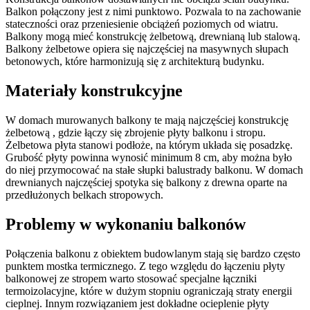
Balkon połączony jest z nimi punktowo. Pozwala to na zachowanie
stateczności oraz przeniesienie obciążeń poziomych od wiatru.
Balkony mogą mieć konstrukcję żelbetową, drewnianą lub stalową.
Balkony żelbetowe opiera się najczęściej na masywnych słupach
betonowych, które harmonizują się z architekturą budynku.
Materiały konstrukcyjne
W domach murowanych balkony te mają najczęściej konstrukcję
żelbetową , gdzie łączy się zbrojenie płyty balkonu i stropu.
Żelbetowa płyta stanowi podłoże, na którym układa się posadzkę.
Grubość płyty powinna wynosić minimum 8 cm, aby można było
do niej przymocować na stałe słupki balustrady balkonu. W domach
drewnianych najczęściej spotyka się balkony z drewna oparte na
przedłużonych belkach stropowych.
Problemy w wykonaniu balkonów
Połączenia balkonu z obiektem budowlanym stają się bardzo często
punktem mostka termicznego. Z tego względu do łączeniu płyty
balkonowej ze stropem warto stosować specjalne łączniki
termoizolacyjne, które w dużym stopniu ograniczają straty energii
cieplnej. Innym rozwiązaniem jest dokładne ocieplenie płyty