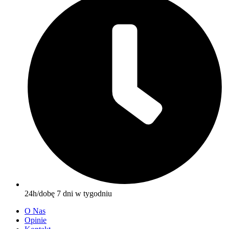
24h/dobę 7 dni w tygodniu
O Nas
Opinie