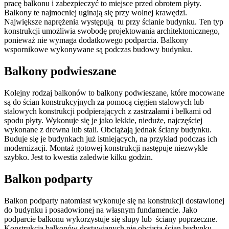
pracę balkonu i zabezpieczyć to miejsce przed obrotem płyty.
Balkony te najmocniej uginają się przy wolnej krawędzi.
Największe naprężenia występują tu przy ścianie budynku. Ten typ
konstrukcji umożliwia swobodę projektowania architektonicznego,
ponieważ nie wymaga dodatkowego podparcia. Balkony
wspornikowe wykonywane są podczas budowy budynku.
Balkony podwieszane
Kolejny rodzaj balkonów to balkony podwieszane, które mocowane
są do ścian konstrukcyjnych za pomocą cięgien stalowych lub
stalowych konstrukcji podpierających z zastrzałami i belkami od
spodu płyty. Wykonuje się je jako lekkie, nieduże, najczęściej
wykonane z drewna lub stali. Obciążają jednak ściany budynku.
Buduje się je budynkach już istniejących, na przykład podczas ich
modernizacji. Montaż gotowej konstrukcji następuje niezwykle
szybko. Jest to kwestia zaledwie kilku godzin.
Balkon podparty
Balkon podparty natomiast wykonuje się na konstrukcji dostawionej
do budynku i posadowionej na własnym fundamencie. Jako
podparcie balkonu wykorzystuje się słupy lub ściany poprzeczne.
Konstrukcja balkonów dostawianych nie obciąża ścian budynku.