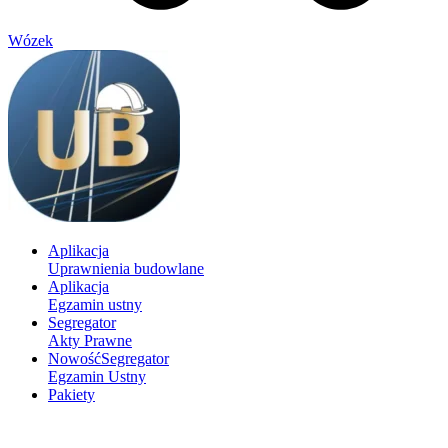
Wózek
Aplikacja
Uprawnienia budowlane
Aplikacja
Egzamin ustny
Segregator
Akty Prawne
Nowość
Segregator
Egzamin Ustny
Pakiety