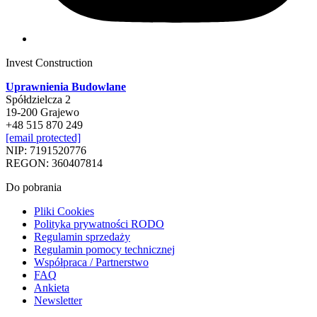
Invest Construction
Uprawnienia Budowlane
Spółdzielcza 2
19-200 Grajewo
+48 515 870 249
[email protected]
NIP: 7191520776
REGON: 360407814
Do pobrania
Pliki Cookies
Polityka prywatności RODO
Regulamin sprzedaży
Regulamin pomocy technicznej
Współpraca / Partnerstwo
FAQ
Ankieta
Newsletter