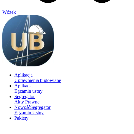
Wózek
Aplikacja
Uprawnienia budowlane
Aplikacja
Egzamin ustny
Segregator
Akty Prawne
Nowość
Segregator
Egzamin Ustny
Pakiety