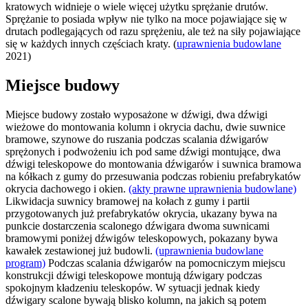
kratowych widnieje o wiele więcej użytku sprężanie drutów.
Sprężanie to posiada wpływ nie tylko na moce pojawiające się w
drutach podlegających od razu sprężeniu, ale też na siły pojawiające
się w każdych innych częściach kraty. (
uprawnienia budowlane
2021)
Miejsce budowy
Miejsce budowy zostało wyposażone w dźwigi, dwa dźwigi
wieżowe do montowania kolumn i okrycia dachu, dwie suwnice
bramowe, szynowe do ruszania podczas scalania dźwigarów
sprężonych i podwożeniu ich pod same dźwigi montujące, dwa
dźwigi teleskopowe do montowania dźwigarów i suwnica bramowa
na kółkach z gumy do przesuwania podczas robieniu prefabrykatów
okrycia dachowego i okien.
(akty prawne uprawnienia budowlane)
Likwidacja suwnicy bramowej na kołach z gumy i partii
przygotowanych już prefabrykatów okrycia, ukazany bywa na
punkcie dostarczenia scalonego dźwigara dwoma suwnicami
bramowymi poniżej dźwigów teleskopowych, pokazany bywa
kawałek zestawionej już budowli.
(uprawnienia budowlane
program)
Podczas scalania dźwigarów na pomocniczym miejscu
konstrukcji dźwigi teleskopowe montują dźwigary podczas
spokojnym kładzeniu teleskopów. W sytuacji jednak kiedy
dźwigary scalone bywają blisko kolumn, na jakich są potem