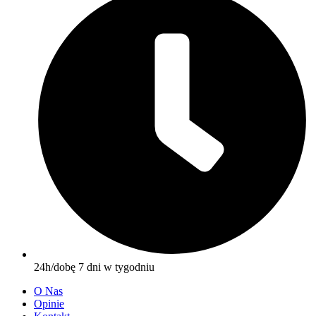
24h/dobę 7 dni w tygodniu
O Nas
Opinie