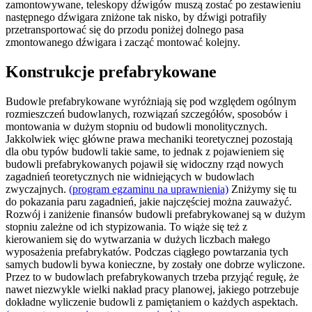
zamontowywane, teleskopy dźwigów muszą zostać po zestawieniu
następnego dźwigara zniżone tak nisko, by dźwigi potrafiły
przetransportować się do przodu poniżej dolnego pasa
zmontowanego dźwigara i zacząć montować kolejny.
Konstrukcje prefabrykowane
Budowle prefabrykowane wyróżniają się pod względem ogólnym
rozmieszczeń budowlanych, rozwiązań szczegółów, sposobów i
montowania w dużym stopniu od budowli monolitycznych.
Jakkolwiek więc główne prawa mechaniki teoretycznej pozostają
dla obu typów budowli takie same, to jednak z pojawieniem się
budowli prefabrykowanych pojawił się widoczny rząd nowych
zagadnień teoretycznych nie widniejących w budowlach
zwyczajnych.
(program egzaminu na uprawnienia)
Zniżymy się tu
do pokazania paru zagadnień, jakie najczęściej można zauważyć.
Rozwój i zaniżenie finansów budowli prefabrykowanej są w dużym
stopniu zależne od ich stypizowania. To wiąże się też z
kierowaniem się do wytwarzania w dużych liczbach małego
wyposażenia prefabrykatów. Podczas ciągłego powtarzania tych
samych budowli bywa konieczne, by zostały one dobrze wyliczone.
Przez to w budowlach prefabrykowanych trzeba przyjąć regułę, że
nawet niezwykle wielki nakład pracy planowej, jakiego potrzebuje
dokładne wyliczenie budowli z pamiętaniem o każdych aspektach.