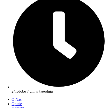
24h/dobę 7 dni w tygodniu
O Nas
Opinie