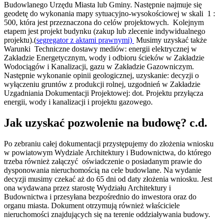
Budowlanego Urzędu Miasta lub Gminy. Następnie najmuje się
geodetę do wykonania mapy sytuacyjno-wysokościowej w skali 1 :
500, która jest przeznaczona do celów projektowych. Kolejnym
etapem jest projekt budynku (zakup lub zlecenie indywidualnego
projektu).(
segregator z aktami prawnymi)
Musimy uzyskać także
Warunki Techniczne dostawy mediów: energii elektrycznej w
Zakładzie Energetycznym, wody i odbioru ścieków w Zakładzie
Wodociągów i Kanalizacji, gazu w Zakładzie Gazowniczym.
Następnie wykonanie opinii geologicznej, uzyskanie: decyzji o
wyłączeniu gruntów z produkcji rolnej, uzgodnień w Zakładzie
Uzgadniania Dokumentacji Projektowej: dot. Projektu przyłącza
energii, wody i kanalizacji i projektu gazowego.
Jak uzyskać pozwolenie na budowę?
c.d.
Po zebraniu całej dokumentacji przystępujemy do złożenia wniosku
w powiatowym Wydziale Architektury i Budownictwa, do którego
trzeba również załączyć oświadczenie o posiadanym prawie do
dysponowania nieruchomością na cele budowlane. Na wydanie
decyzji musimy czekać aż do 65 dni od daty złożenia wniosku. Jest
ona wydawana przez starostę Wydziału Architektury i
Budownictwa i przesyłana bezpośrednio do inwestora oraz do
organu miasta. Dokument otrzymują również właściciele
nieruchomości znajdujących się na terenie oddziaływania budowy.