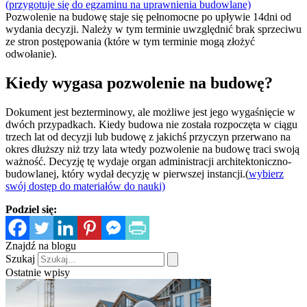
(przygotuje się do egzaminu na uprawnienia budowlane)
Pozwolenie na budowę staje się pełnomocne po upływie 14dni od
wydania decyzji. Należy w tym terminie uwzględnić brak sprzeciwu
ze stron postępowania (które w tym terminie mogą złożyć
odwołanie).
Kiedy wygasa pozwolenie na budowę?
Dokument jest bezterminowy, ale możliwe jest jego wygaśnięcie w
dwóch przypadkach. Kiedy budowa nie została rozpoczęta w ciągu
trzech lat od decyzji lub budowę z jakichś przyczyn przerwano na
okres dłuższy niż trzy lata wtedy pozwolenie na budowę traci swoją
ważność. Decyzję tę wydaje organ administracji architektoniczno-
budowlanej, który wydał decyzję w pierwszej instancji.(
wybierz
swój dostęp do materiałów do nauki)
Podziel się:
Znajdź na blogu
Szukaj
Ostatnie wpisy