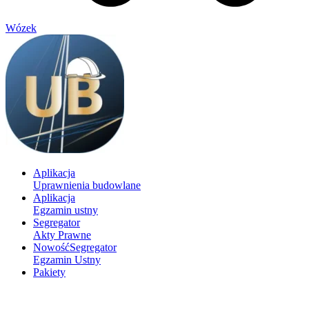
Wózek
Aplikacja
Uprawnienia budowlane
Aplikacja
Egzamin ustny
Segregator
Akty Prawne
Nowość
Segregator
Egzamin Ustny
Pakiety