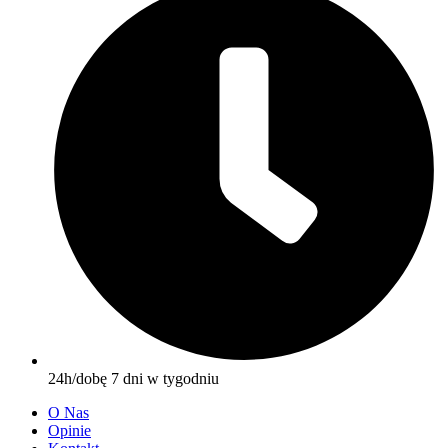
24h/dobę 7 dni w tygodniu
O Nas
Opinie