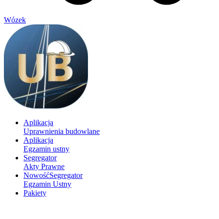
Wózek
Aplikacja
Uprawnienia budowlane
Aplikacja
Egzamin ustny
Segregator
Akty Prawne
Nowość
Segregator
Egzamin Ustny
Pakiety