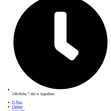
24h/dobę 7 dni w tygodniu
O Nas
Opinie