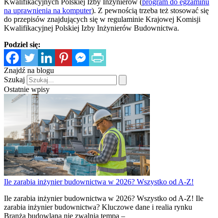
Kwalifikacyjnych Polskiej Izby Inżynierów (
program do egzaminu
na uprawnienia na komputer
). Z pewnością trzeba też stosować się
do przepisów znajdujących się w regulaminie Krajowej Komisji
Kwalifikacyjnej Polskiej Izby Inżynierów Budownictwa.
Podziel się:
Znajdź na blogu
Szukaj
Ostatnie wpisy
Ile zarabia inżynier budownictwa w 2026? Wszystko od A-Z!
Ile zarabia inżynier budownictwa w 2026? Wszystko od A-Z! Ile
zarabia inżynier budownictwa? Kluczowe dane i realia rynku
Branża budowlana nie zwalnia tempa –