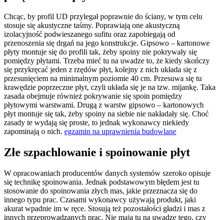
Chcąc, by profil UD przylegał poprawnie do ściany, w tym celu
stosuje się akustyczne taśmy. Poprawiają one akustyczną
izolacyjność podwieszanego sufitu oraz zapobiegają od
przenoszenia się drgań na jego konstrukcje. Gipsowo – kartonowe
płyty montuje się do profili tak, żeby spoiny nie pokrywały się
pomiędzy płytami. Trzeba mieć tu na uwadze to, że kiedy skończy
się przykręcać jeden z rzędów płyt, kolejny z nich układa się z
przesunięciem na minimalnym poziomie 40 cm. Przesuwa się tu
krawędzie poprzeczne płyt, czyli układa się je na tzw. mijankę. Taka
zasada obejmuje również pokrywanie się spoin pomiędzy
płytowymi warstwami. Drugą z warstw gipsowo – kartonowych
płyt montuje się tak, żeby spoiny na siebie nie nakładały się. Choć
zasady te wydają się proste, to jednak wykonawcy niekiedy
zapominają o nich.
egzamin na uprawnienia budowlane
Złe szpachlowanie i spoinowanie płyt
W opracowaniach producentów danych systemów szeroko opisuje
się technikę spoinowania. Jednak podstawowym błędem jest tu
stosowanie do spoinowania złych mas, jakie przeznacza się do
innego typu prac. Czasami wykonawcy używają produkt, jaki
akurat wpadnie im w ręce. Stosują też pozostałości gładzi i mas z
innych przeprowadzanych prac. Nie mają tu na uwadze tego, czy