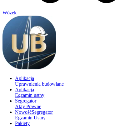
Wózek
Aplikacja
Uprawnienia budowlane
Aplikacja
Egzamin ustny
Segregator
Akty Prawne
Nowość
Segregator
Egzamin Ustny
Pakiety