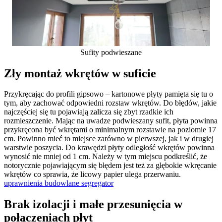
Sufity podwieszane
Zły montaż wkrętów w suficie
Przykręcając do profili gipsowo – kartonowe płyty pamięta się tu o
tym, aby zachować odpowiedni rozstaw wkrętów. Do błędów, jakie
najczęściej się tu pojawiają zalicza się zbyt rzadkie ich
rozmieszczenie. Mając na uwadze podwieszany sufit, płyta powinna
przykręcona być wkrętami o minimalnym rozstawie na poziomie 17
cm. Powinno mieć to miejsce zarówno w pierwszej, jak i w drugiej
warstwie poszycia. Do krawędzi płyty odległość wkrętów powinna
wynosić nie mniej od 1 cm. Należy w tym miejscu podkreślić, że
notorycznie pojawiającym się błędem jest też za głębokie wkręcanie
wkrętów co sprawia, że licowy papier ulega przerwaniu.
uprawnienia budowlane segregator
Brak izolacji i małe przesunięcia w
połączeniach płyt