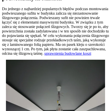
Do jednego z najbardziej popularnych błędów podczas montowania
podwieszanego sufitu w budynku zalicza się niezastosowanie
ślizgowego połączenia. Podwieszany sufit nie powinien trwale
łączyć się z elementami masywnymi budynku. W związku z tym
zaleca się stosowanie połączeń ślizgowych. Tworzy się je po to, aby
powierzchnia została zadylatowana i w ten sposób nie dochodziło tu
do pojawiania się spękań. W celu wykonania połączenia ślizgowego
stosuje się specjalne rodzaje przekładkowych taśm, jaką wykonuje
się z laminowanego folią papieru. Ma on pasek kleju o szerokości
wynoszącej 1 cm. Po tym, jak płyta zostanie cała zaszpachlowana,
odcina się ślizgową taśmę.
uprawnienia budowlane koszt