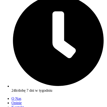
24h/dobę 7 dni w tygodniu
O Nas
Opinie