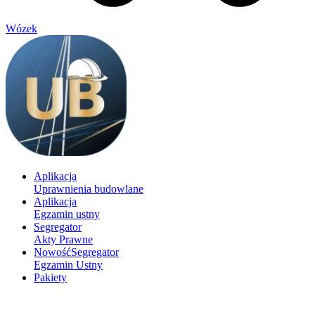
Wózek
Aplikacja
Uprawnienia budowlane
Aplikacja
Egzamin ustny
Segregator
Akty Prawne
Nowość
Segregator
Egzamin Ustny
Pakiety