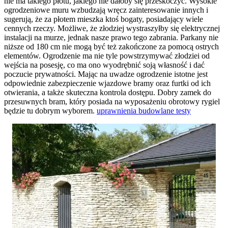
nie ma takiego płotu, jakiego nie dałoby się przeskoczyć. Wysokie
ogrodzeniowe muru wzbudzają wręcz zainteresowanie innych i
sugerują, że za płotem mieszka ktoś bogaty, posiadający wiele
cennych rzeczy. Możliwe, że złodziej wystraszyłby się elektrycznej
instalacji na murze, jednak nasze prawo tego zabrania. Parkany nie
niższe od 180 cm nie mogą być też zakończone za pomocą ostrych
elementów. Ogrodzenie ma nie tyle powstrzymywać złodziei od
wejścia na posesję, co ma ono wyodrębnić soją własność i dać
poczucie prywatności. Mając na uwadze ogrodzenie istotne jest
odpowiednie zabezpieczenie wjazdowe bramy oraz furtki od ich
otwierania, a także skuteczna kontrola dostępu. Dobry zamek do
przesuwnych bram, który posiada na wyposażeniu obrotowy rygiel
będzie tu dobrym wyborem.
uprawnienia budowlane testy