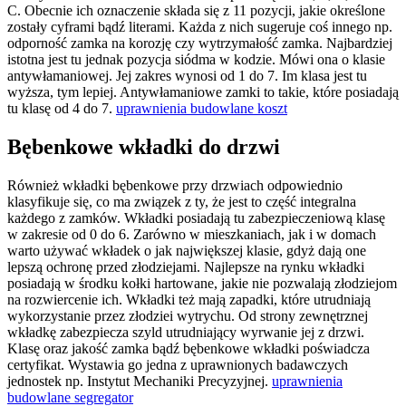
C. Obecnie ich oznaczenie składa się z 11 pozycji, jakie określone
zostały cyframi bądź literami. Każda z nich sugeruje coś innego np.
odporność zamka na korozję czy wytrzymałość zamka. Najbardziej
istotna jest tu jednak pozycja siódma w kodzie. Mówi ona o klasie
antywłamaniowej. Jej zakres wynosi od 1 do 7. Im klasa jest tu
wyższa, tym lepiej. Antywłamaniowe zamki to takie, które posiadają
tu klasę od 4 do 7.
uprawnienia budowlane koszt
Bębenkowe wkładki do drzwi
Również wkładki bębenkowe przy drzwiach odpowiednio
klasyfikuje się, co ma związek z ty, że jest to część integralna
każdego z zamków. Wkładki posiadają tu zabezpieczeniową klasę
w zakresie od 0 do 6. Zarówno w mieszkaniach, jak i w domach
warto używać wkładek o jak największej klasie, gdyż dają one
lepszą ochronę przed złodziejami. Najlepsze na rynku wkładki
posiadają w środku kołki hartowane, jakie nie pozwalają złodziejom
na rozwiercenie ich. Wkładki też mają zapadki, które utrudniają
wykorzystanie przez złodziei wytrychu. Od strony zewnętrznej
wkładkę zabezpiecza szyld utrudniający wyrwanie jej z drzwi.
Klasę oraz jakość zamka bądź bębenkowe wkładki poświadcza
certyfikat. Wystawia go jedna z uprawnionych badawczych
jednostek np. Instytut Mechaniki Precyzyjnej.
uprawnienia
budowlane segregator