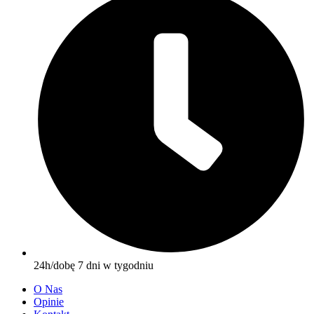
24h/dobę 7 dni w tygodniu
O Nas
Opinie