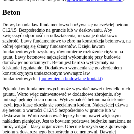
Beton
Do wykonania ław fundamentowych używa się najczęściej betonu
C12/15. Bezpośrednio na gruncie lub w deskowaniu. Aby
zwiększyć odporność na odkształcenia, można je dodatkowo
zazbroić. Ławy fundamentowe to zbrojna konstrukcja betonowa, na
której opierają się ściany fundamentów. Dzięki ławom
fundamentowych uzyskamy równomierne rozłożenie ciężaru na
grunt. Ławy betonowe najczęściej wykonuje się przy budowie
domów jednorodzinnych. Beton jest bardzo wytrzymały na
ściskanie i zgniatanie. Dodatkowo wzmacnia się go zbrojeniem
konstrukcyjnym umieszczonym wewnątrz ław
fundamentowych.
(uprawnienia budowlane kontakt)
Pękanie ław fundamentowych może wywołać nawet niewielki ruch
gruntu. Warto więc zainwestować w dodatkowe zbrojenie, aby
uniknąć pęknięć ścian domu. Wytrzymałość betonu na ściskanie
czyli jego klasę określa się specjalnym kodem. Najczęściej używa
się betonu o wartości C12/15 bezpośrednio w gruncie lub w
deskowaniu. Warto zastosować lepszy beton, nawet większym
nakładem pieniędzy. Jest to bowiem podstawa budynku narażona na
mróz, wilgoć i klasy organiczne. Obecnie korzysta się z gotowego
betonu z dostarczanego bezpośrednio cementowni. Dawniej