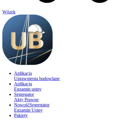
Wózek
Aplikacja
Uprawnienia budowlane
Aplikacja
Egzamin ustny
Segregator
Akty Prawne
Nowość
Segregator
Egzamin Ustny
Pakiety