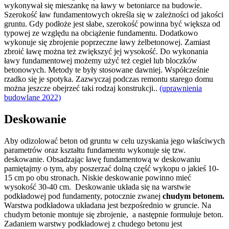
wykonywał się mieszankę na ławy w betoniarce na budowie.
Szerokość ław fundamentowych określa się w zależności od jakości
gruntu. Gdy podłoże jest słabe, szerokość powinna być większa od
typowej ze względu na obciążenie fundamentu. Dodatkowo
wykonuje się zbrojenie poprzeczne ławy żelbetonowej. Zamiast
zbroić ławę można też zwiększyć jej wysokość. Do wykonania
ławy fundamentowej możemy użyć też cegieł lub bloczków
betonowych. Metody te były stosowane dawniej. Współcześnie
rzadko się je spotyka. Zazwyczaj podczas remontu starego domu
można jeszcze obejrzeć taki rodzaj konstrukcji..
(uprawnienia
budowlane 2022)
Deskowanie
Aby odizolować beton od gruntu w celu uzyskania jego właściwych
parametrów oraz kształtu fundamentu wykonuje się tzw.
deskowanie. Obsadzając ławę fundamentową w deskowaniu
pamiętajmy o tym, aby poszerzać dolną część wykopu o jakieś 10-
15 cm po obu stronach. Niskie deskowanie powinno mieć
wysokość 30-40 cm. Deskowanie układa się na warstwie
podkładowej pod fundamenty, potocznie zwanej
chudym betonem.
Warstwa podkładowa układana jest bezpośrednio w gruncie. Na
chudym betonie montuje się zbrojenie, a następnie formułuje beton.
Zadaniem warstwy podkładowej z chudego betonu jest