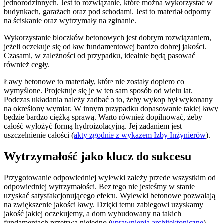
jednorodzinnych. Jest to rozwiązanie, które można wykorzystać w
budynkach, garażach oraz pod schodami. Jest to materiał odporny
na ściskanie oraz wytrzymały na zginanie.
Wykorzystanie bloczków betonowych jest dobrym rozwiązaniem,
jeżeli oczekuje się od ław fundamentowej bardzo dobrej jakości.
Czasami, w zależności od przypadku, idealnie będą pasować
również cegły.
Ławy betonowe to materiały, które nie zostały dopiero co
wymyślone. Projektuje się je w ten sam sposób od wielu lat.
Podczas układania należy zadbać o to, żeby wykop był wykonany
na określony wymiar. W innym przypadku dopasowanie takiej ławy
będzie bardzo ciężką sprawą. Warto również dopilnować, żeby
całość wyłożyć formą hydroizolacyjną. Jej zadaniem jest
uszczelnienie całości (
akty zgodnie z wykazem Izby Inżynierów
).
Wytrzymałość jako klucz do sukcesu
Przygotowanie odpowiedniej wylewki zależy przede wszystkim od
odpowiedniej wytrzymałości. Bez tego nie jesteśmy w stanie
uzyskać satysfakcjonującego efektu. Wylewki betonowe pozwalają
na zwiększenie jakości ławy. Dzięki temu zabiegowi uzyskamy
jakość jakiej oczekujemy, a dom wybudowany na takich
fundamentach przetrwa niejedno (
uprawnienia architektoniczne
).