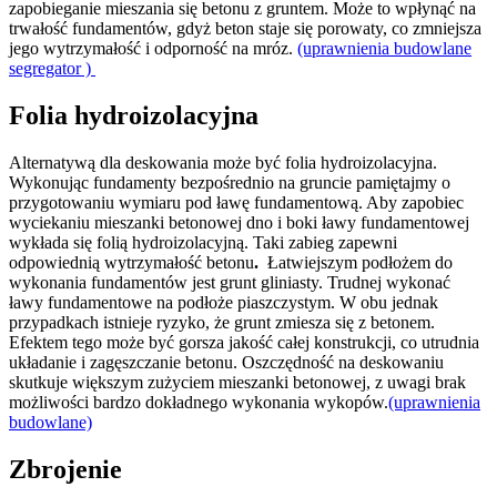
zapobieganie mieszania się betonu z gruntem. Może to wpłynąć na
trwałość fundamentów, gdyż beton staje się porowaty, co zmniejsza
jego wytrzymałość i odporność na mróz.
(uprawnienia budowlane
segregator )
Folia hydroizolacyjna
Alternatywą dla deskowania może być folia hydroizolacyjna.
Wykonując fundamenty bezpośrednio na gruncie pamiętajmy o
przygotowaniu wymiaru pod ławę fundamentową. Aby zapobiec
wyciekaniu mieszanki betonowej dno i boki ławy fundamentowej
wykłada się folią hydroizolacyjną. Taki zabieg zapewni
odpowiednią wytrzymałość betonu
.
Łatwiejszym podłożem do
wykonania fundamentów jest grunt gliniasty. Trudnej wykonać
ławy fundamentowe na podłoże piaszczystym. W obu jednak
przypadkach istnieje ryzyko, że grunt zmiesza się z betonem.
Efektem tego może być gorsza jakość całej konstrukcji, co utrudnia
układanie i zagęszczanie betonu. Oszczędność na deskowaniu
skutkuje większym zużyciem mieszanki betonowej, z uwagi brak
możliwości bardzo dokładnego wykonania wykopów.
(uprawnienia
budowlane)
Zbrojenie