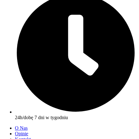
24h/dobę 7 dni w tygodniu
O Nas
Opinie