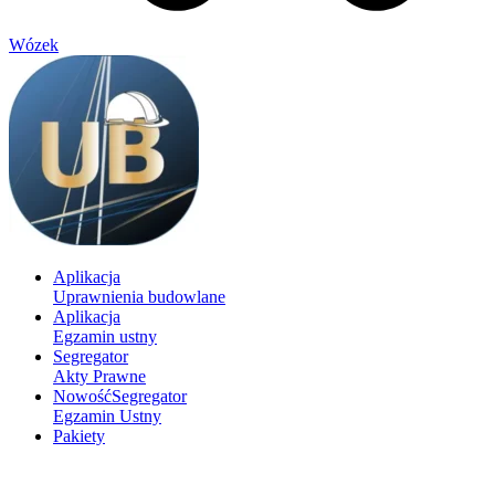
Wózek
Aplikacja
Uprawnienia budowlane
Aplikacja
Egzamin ustny
Segregator
Akty Prawne
Nowość
Segregator
Egzamin Ustny
Pakiety