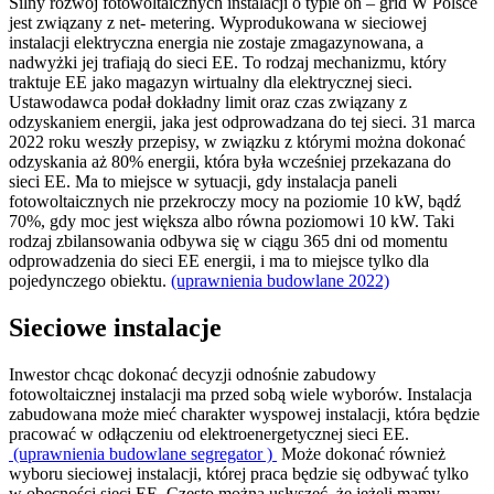
Silny rozwój fotowoltaicznych instalacji o typie on – grid W Polsce
jest związany z net- metering. Wyprodukowana w sieciowej
instalacji elektryczna energia nie zostaje zmagazynowana, a
nadwyżki jej trafiają do sieci EE. To rodzaj mechanizmu, który
traktuje EE jako magazyn wirtualny dla elektrycznej sieci.
Ustawodawca podał dokładny limit oraz czas związany z
odzyskaniem energii, jaka jest odprowadzana do tej sieci. 31 marca
2022 roku weszły przepisy, w związku z którymi można dokonać
odzyskania aż 80% energii, która była wcześniej przekazana do
sieci EE. Ma to miejsce w sytuacji, gdy instalacja paneli
fotowoltaicznych nie przekroczy mocy na poziomie 10 kW, bądź
70%, gdy moc jest większa albo równa poziomowi 10 kW. Taki
rodzaj zbilansowania odbywa się w ciągu 365 dni od momentu
odprowadzenia do sieci EE energii, i ma to miejsce tylko dla
pojedynczego obiektu.
(uprawnienia budowlane 2022)
Sieciowe instalacje
Inwestor chcąc dokonać decyzji odnośnie zabudowy
fotowoltaicznej instalacji ma przed sobą wiele wyborów. Instalacja
zabudowana może mieć charakter wyspowej instalacji, która będzie
pracować w odłączeniu od elektroenergetycznej sieci EE.
(uprawnienia budowlane segregator )
Może dokonać również
wyboru sieciowej instalacji, której praca będzie się odbywać tylko
w obecności sieci EE. Często można usłyszeć, że jeżeli mamy