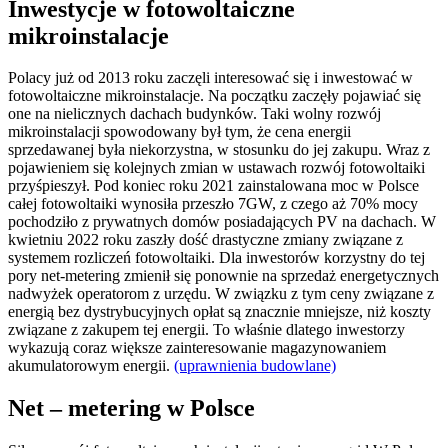
Inwestycje w fotowoltaiczne
mikroinstalacje
Polacy już od 2013 roku zaczęli interesować się i inwestować w
fotowoltaiczne mikroinstalacje. Na początku zaczęły pojawiać się
one na nielicznych dachach budynków. Taki wolny rozwój
mikroinstalacji spowodowany był tym, że cena energii
sprzedawanej była niekorzystna, w stosunku do jej zakupu. Wraz z
pojawieniem się kolejnych zmian w ustawach rozwój fotowoltaiki
przyśpieszył. Pod koniec roku 2021 zainstalowana moc w Polsce
całej fotowoltaiki wynosiła przeszło 7GW, z czego aż 70% mocy
pochodziło z prywatnych domów posiadających PV na dachach. W
kwietniu 2022 roku zaszły dość drastyczne zmiany związane z
systemem rozliczeń fotowoltaiki. Dla inwestorów korzystny do tej
pory net-metering zmienił się ponownie na sprzedaż energetycznych
nadwyżek operatorom z urzędu. W związku z tym ceny związane z
energią bez dystrybucyjnych opłat są znacznie mniejsze, niż koszty
związane z zakupem tej energii. To właśnie dlatego inwestorzy
wykazują coraz większe zainteresowanie magazynowaniem
akumulatorowym energii.
(uprawnienia budowlane)
Net – metering w Polsce