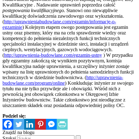
Kwalifikacyjne . Nadawanie uprawnień poprzedza całość
postępowania kwalifikacyjnego.
Stanowi ono niewątpliwie
kwalifikację doświadczenia zawodowego oraz wykształcenia.
(
http://uprawnieniabudowlane.com/egzamin/informacje-o-
egzaminie
) Kolejnym etapem owego postępowania jest egzamin
ustny oraz pisemny, który ma na celu sprawdzenie wiedzy oraz
kompetencji do pełnienia niezależnych funkcji technicznych
specjalności instalacyjnej w dziedzinie sieci, instalacji i urządzeń
cieplnych, wentylacyjnych, gazowych wodociągowych.
(
http://uprawnienia-budowlane.com/egzamin-ustny
) W przypadku
gdy egzaminy zakończą się wynikiem pozytywnym, komisja
kwalifikacyjna nadaje uprawnienia, a szczęśliwy inżynier zostaje
wpisany na listę uprawnionych do pełnienia samodzielnych funkcji
technicznych w dziedzinie budownictwa. (
http://uprawnienia-
budowlane.com/program/online
) Konkludując inżynier ze swojego
tytułu ma nie tylko przywileje ale i obowiązki. Wśród nich z
pewnością jest obowiązek członkostwa w Okręgowej Izbie
Inżynierów budownictw. Takie członkostwo jest nieodłączne z
uiszczaniem składek oraz posiadania odpowiedniej polisy OC.
Podziel się:
Znajdź na blogu
Szukaj