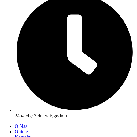
24h/dobę 7 dni w tygodniu
O Nas
Opinie