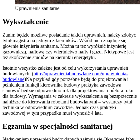
Uprawnienia sanitarne
Wykształcenie
Zanim będzie możliwe posiadanie takich uprawnień, należy zdobyć
tytuł magistra na jednym z kierunków. Wśród nich znajduje się
głownie inżynieria sanitarna. Można tu też wyróżnić inżynierię
gazowniczą, naftową czy wiertnictwo nafty i gazu. Nietypowe jest
też skończenie studiów na kierunku energetyki.
Istotnie wszystko zależne jest od celu wykorzystania uprawnień
budowlanych. (
http://uprawnieniabudowlane.com/uprawnienia-
budowlane
)Na przykład gdy potrzebne będą do projektowania i
pełnieniem funkcji kierownika budowy praktyka zawodowa
stanowić będzie odpowiednio rok dla projektowania i półtora roku
dla budowy. Wymagania w zakresie wykształcenia są bezsprzecznie
najniższe do kierowania robotami budowlanymi – wystarczy tytuł
technika w odpowiednim zawodzie. Jednak czas praktyki
zawodowej w tym przypadku musi wynosić 4 lata.
Egzamin w specjalności sanitarnej
Nadawaniem uprawnień budowlanych zajmują się Okręgowe Izby