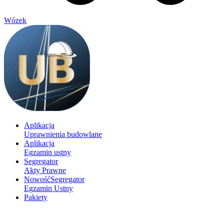
Wózek
Aplikacja
Uprawnienia budowlane
Aplikacja
Egzamin ustny
Segregator
Akty Prawne
Nowość
Segregator
Egzamin Ustny
Pakiety