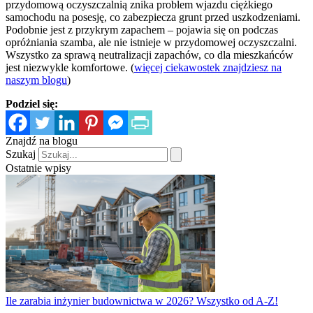
przydomową oczyszczalnią znika problem wjazdu ciężkiego
samochodu na posesję, co zabezpiecza grunt przed uszkodzeniami.
Podobnie jest z przykrym zapachem – pojawia się on podczas
opróżniania szamba, ale nie istnieje w przydomowej oczyszczalni.
Wszystko za sprawą neutralizacji zapachów, co dla mieszkańców
jest niezwykle komfortowe. (
więcej ciekawostek znajdziesz na
naszym blogu
)
Podziel się:
Znajdź na blogu
Szukaj
Ostatnie wpisy
Ile zarabia inżynier budownictwa w 2026? Wszystko od A-Z!