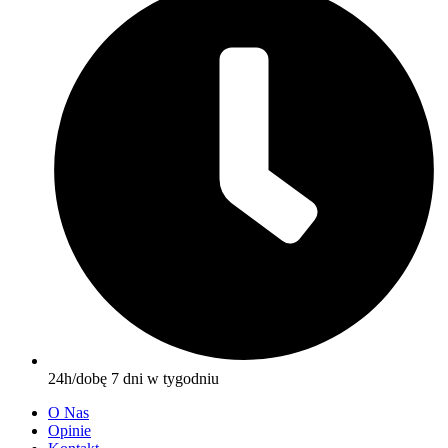
24h/dobę 7 dni w tygodniu
O Nas
Opinie