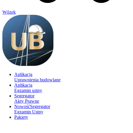
Wózek
Aplikacja
Uprawnienia budowlane
Aplikacja
Egzamin ustny
Segregator
Akty Prawne
Nowość
Segregator
Egzamin Ustny
Pakiety