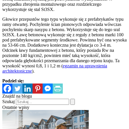
przypadku zbrojenia montażowego oraz rozdzielczego
wykorzystuje się stal St3SX.
Głowice przepustów tego typu wykonuje się z prefabrykatów typu
ramy otwartej. Pochylenie ścian pionowych odpowiada wówczas
pochyleniu skarp nasypu z betonu. Wykorzystuje się do tego sral
St3SX. Ławę betonową wykonuje się z reguły z betonu marki 100
pod prefabrykowane segmenty środkowe. Powinna być ona wysoka
na 53-66 cm. Dodatkowo konieczna jest dylatacja co 3-4 m.
Odcinek ławy fundamentowej z betonu, który posiada Rw na
poziomie 140 kg/cm2, powinien mieć taką wysokość, która
odpowiada głębokości przemarzania dla danego rejonu kraju. Ta
wysokość wynosi 0,8, 1 i 1,2 m (
egzamin na uprawnienia
architektoniczne
).
Podziel się:
Znajdź na blogu
Szukaj
Ostatnie wpisy