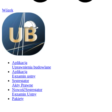
Wózek
Aplikacja
Uprawnienia budowlane
Aplikacja
Egzamin ustny
Segregator
Akty Prawne
Nowość
Segregator
Egzamin Ustny
Pakiety