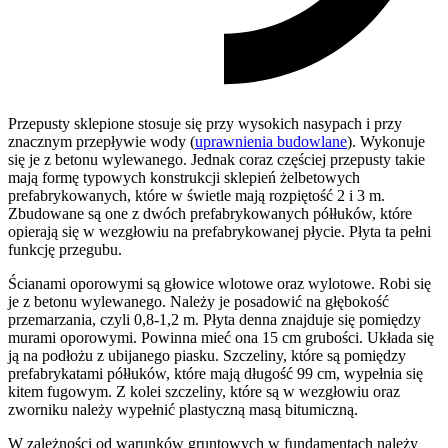
Przepusty sklepione stosuje się przy wysokich nasypach i przy
znacznym przepływie wody (
uprawnienia budowlane
). Wykonuje
się je z betonu wylewanego. Jednak coraz częściej przepusty takie
mają formę typowych konstrukcji sklepień żelbetowych
prefabrykowanych, które w świetle mają rozpiętość 2 i 3 m.
Zbudowane są one z dwóch prefabrykowanych półłuków, które
opierają się w wezgłowiu na prefabrykowanej płycie. Płyta ta pełni
funkcję przegubu.
Ścianami oporowymi są głowice wlotowe oraz wylotowe. Robi się
je z betonu wylewanego. Należy je posadowić na głębokość
przemarzania, czyli 0,8-1,2 m. Płyta denna znajduje się pomiędzy
murami oporowymi. Powinna mieć ona 15 cm grubości. Układa się
ją na podłożu z ubijanego piasku. Szczeliny, które są pomiędzy
prefabrykatami półłuków, które mają długość 99 cm, wypełnia się
kitem fugowym. Z kolei szczeliny, które są w wezgłowiu oraz
zworniku należy wypełnić plastyczną masą bitumiczną.
W zależności od warunków gruntowych w fundamentach należy