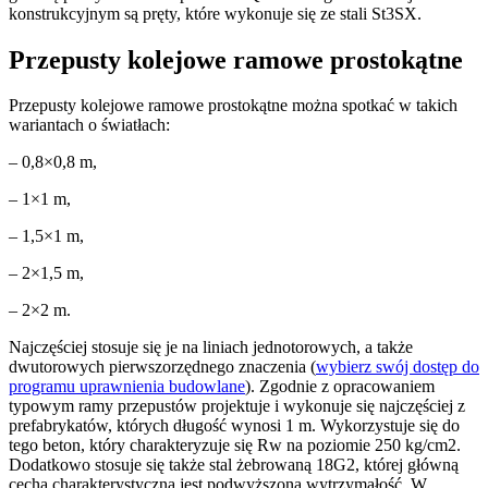
konstrukcyjnym są pręty, które wykonuje się ze stali St3SX.
Przepusty kolejowe ramowe prostokątne
Przepusty kolejowe ramowe prostokątne można spotkać w takich
wariantach o światłach:
– 0,8×0,8 m,
– 1×1 m,
– 1,5×1 m,
– 2×1,5 m,
– 2×2 m.
Najczęściej stosuje się je na liniach jednotorowych, a także
dwutorowych pierwszorzędnego znaczenia (
wybierz swój dostęp do
programu uprawnienia budowlane
). Zgodnie z opracowaniem
typowym ramy przepustów projektuje i wykonuje się najczęściej z
prefabrykatów, których długość wynosi 1 m. Wykorzystuje się do
tego beton, który charakteryzuje się Rw na poziomie 250 kg/cm2.
Dodatkowo stosuje się także stal żebrowaną 18G2, której główną
cechą charakterystyczną jest podwyższona wytrzymałość. W