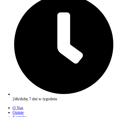
24h/dobę 7 dni w tygodniu
O Nas
Opinie