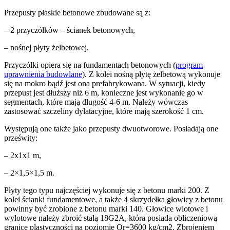
Przepusty płaskie betonowe zbudowane są z:
– 2 przyczółków – ścianek betonowych,
– nośnej płyty żelbetowej.
Przyczółki opiera się na fundamentach betonowych (
program
uprawnienia budowlane
). Z kolei nośną płytę żelbetową wykonuje
się na mokro bądź jest ona prefabrykowana. W sytuacji, kiedy
przepust jest dłuższy niż 6 m, konieczne jest wykonanie go w
segmentach, które mają długość 4-6 m. Należy wówczas
zastosować szczeliny dylatacyjne, które mają szerokość 1 cm.
Występują one także jako przepusty dwuotworowe. Posiadają one
prześwity:
– 2x1x1 m,
– 2×1,5×1,5 m.
Płyty tego typu najczęściej wykonuje się z betonu marki 200. Z
kolei ścianki fundamentowe, a także 4 skrzydełka głowicy z betonu
powinny być zrobione z betonu marki 140. Głowice wlotowe i
wylotowe należy zbroić stalą 18G2A, która posiada obliczeniową
granicę plastyczności na poziomie Qr=3600 kg/cm2. Zbrojeniem