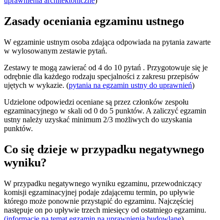
uprawnienia architektoniczne
)
Zasady oceniania egzaminu ustnego
W egzaminie ustnym osoba zdająca odpowiada na pytania zawarte
w wylosowanym zestawie pytań.
Zestawy te mogą zawierać od 4 do 10 pytań . Przygotowuje się je
odrębnie dla każdego rodzaju specjalności z zakresu przepisów
ujętych w wykazie. (
pytania na egzamin ustny do uprawnień
)
Udzielone odpowiedzi oceniane są przez członków zespołu
egzaminacyjnego w skali od 0 do 5 punktów. A zaliczyć egzamin
ustny należy uzyskać minimum 2/3 możliwych do uzyskania
punktów.
Co się dzieje w przypadku negatywnego
wyniku?
W przypadku negatywnego wyniku egzaminu, przewodniczący
komisji egzaminacyjnej podaje zdającemu termin, po upływie
którego może ponownie przystąpić do egzaminu. Najczęściej
następuje on po upływie trzech miesięcy od ostatniego egzaminu.
(informacje na temat egzamin na uprawnienia budowlane
)