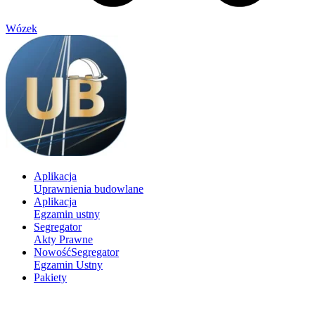
Wózek
Aplikacja
Uprawnienia budowlane
Aplikacja
Egzamin ustny
Segregator
Akty Prawne
Nowość
Segregator
Egzamin Ustny
Pakiety