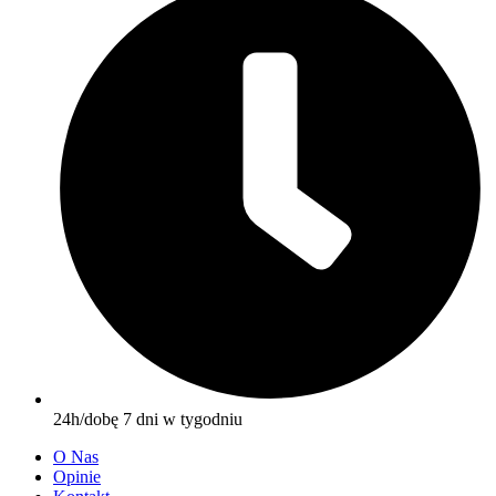
24h/dobę 7 dni w tygodniu
O Nas
Opinie