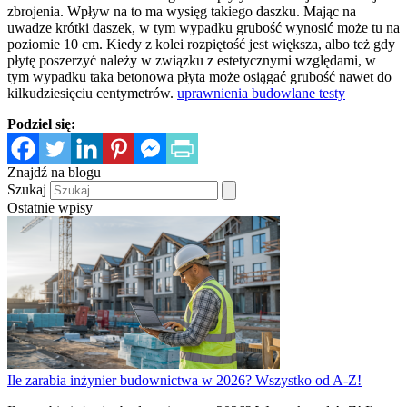
zbrojenia. Wpływ na to ma wysięg takiego daszku. Mając na
uwadze krótki daszek, w tym wypadku grubość wynosić może tu na
poziomie 10 cm. Kiedy z kolei rozpiętość jest większa, albo też gdy
płytę poszerzyć należy w związku z estetycznymi względami, w
tym wypadku taka betonowa płyta może osiągać grubość nawet do
kilkudziesięciu centymetrów.
uprawnienia budowlane testy
Podziel się:
Znajdź na blogu
Szukaj
Ostatnie wpisy
Ile zarabia inżynier budownictwa w 2026? Wszystko od A-Z!