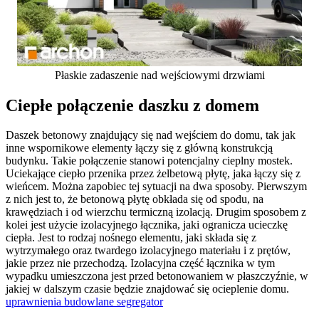
Płaskie zadaszenie nad wejściowymi drzwiami
Ciepłe połączenie daszku z domem
Daszek betonowy znajdujący się nad wejściem do domu, tak jak
inne wspornikowe elementy łączy się z główną konstrukcją
budynku. Takie połączenie stanowi potencjalny cieplny mostek.
Uciekające ciepło przenika przez żelbetową płytę, jaka łączy się z
wieńcem. Można zapobiec tej sytuacji na dwa sposoby. Pierwszym
z nich jest to, że betonową płytę obkłada się od spodu, na
krawędziach i od wierzchu termiczną izolacją. Drugim sposobem z
kolei jest użycie izolacyjnego łącznika, jaki ogranicza ucieczkę
ciepła. Jest to rodzaj nośnego elementu, jaki składa się z
wytrzymałego oraz twardego izolacyjnego materiału i z prętów,
jakie przez nie przechodzą. Izolacyjna część łącznika w tym
wypadku umieszczona jest przed betonowaniem w płaszczyźnie, w
jakiej w dalszym czasie będzie znajdować się ocieplenie domu.
uprawnienia budowlane segregator