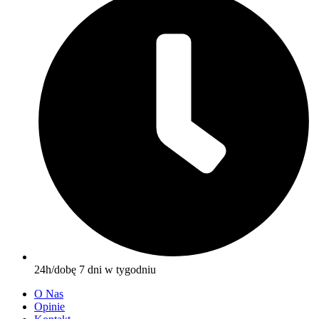
24h/dobę 7 dni w tygodniu
O Nas
Opinie