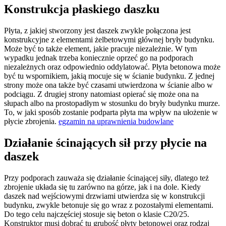
Konstrukcja płaskiego daszku
Płyta, z jakiej stworzony jest daszek zwykle połączona jest
konstrukcyjne z elementami żelbetowymi głównej bryły budynku.
Może być to także element, jakie pracuje niezależnie. W tym
wypadku jednak trzeba koniecznie oprzeć go na podporach
niezależnych oraz odpowiednio oddylatować. Płyta betonowa może
być tu wspornikiem, jakią mocuje się w ścianie budynku. Z jednej
strony może ona także być czasami utwierdzona w ścianie albo w
podciągu. Z drugiej strony natomiast opierać się może ona na
słupach albo na prostopadłym w stosunku do bryły budynku murze.
To, w jaki sposób zostanie podparta płyta ma wpływ na ułożenie w
płycie zbrojenia.
egzamin na uprawnienia budowlane
Działanie ścinających sił przy płycie na
daszek
Przy podporach zauważa się działanie ścinającej siły, dlatego też
zbrojenie układa się tu zarówno na górze, jak i na dole. Kiedy
daszek nad wejściowymi drzwiami utwierdza się w konstrukcji
budynku, zwykle betonuje się go wraz z pozostałymi elementami.
Do tego celu najczęściej stosuje się beton o klasie C20/25.
Konstruktor musi dobrać tu grubość płyty betonowej oraz rodzaj