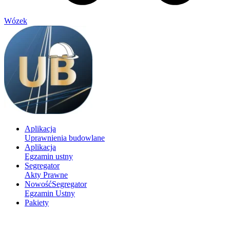
Wózek
Aplikacja
Uprawnienia budowlane
Aplikacja
Egzamin ustny
Segregator
Akty Prawne
Nowość
Segregator
Egzamin Ustny
Pakiety