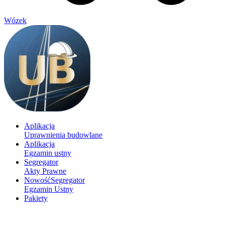
Wózek
Aplikacja
Uprawnienia budowlane
Aplikacja
Egzamin ustny
Segregator
Akty Prawne
Nowość
Segregator
Egzamin Ustny
Pakiety