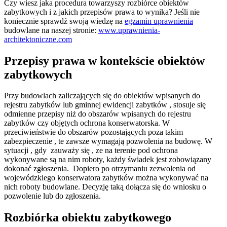
Czy wiesz jaka procedura towarzyszy rozbiórce obiektów
zabytkowych i z jakich przepisów prawa to wynika? Jeśli nie
koniecznie sprawdź swoją wiedzę na
egzamin uprawnienia
budowlane na naszej stronie:
www.uprawnienia-
architektoniczne.com
Przepisy prawa w kontekście obiektów
zabytkowych
Przy budowlach zaliczających się do obiektów wpisanych do
rejestru zabytków lub gminnej ewidencji zabytków , stosuje się
odmienne przepisy niż do obszarów wpisanych do rejestru
zabytków czy objętych ochrona konserwatorska. W
przeciwieństwie do obszarów pozostających poza takim
zabezpieczenie , te zawsze wymagają pozwolenia na budowę. W
sytuacji , gdy zauważy się , ze na terenie pod ochrona
wykonywane są na nim roboty, każdy świadek jest zobowiązany
dokonać zgłoszenia. Dopiero po otrzymaniu zezwolenia od
wojewódzkiego konserwatora zabytków można wykonywać na
nich roboty budowlane. Decyzję taką dołącza się do wniosku o
pozwolenie lub do zgłoszenia.
Rozbiórka obiektu zabytkowego