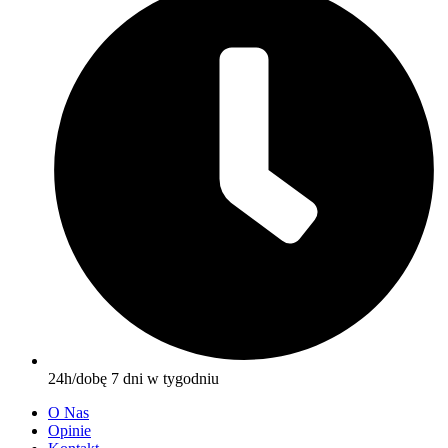
24h/dobę 7 dni w tygodniu
O Nas
Opinie