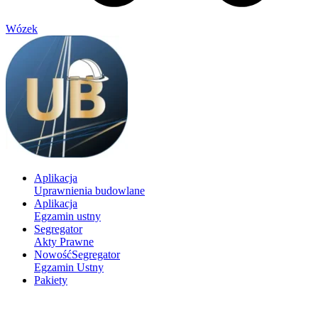
Wózek
Aplikacja
Uprawnienia budowlane
Aplikacja
Egzamin ustny
Segregator
Akty Prawne
Nowość
Segregator
Egzamin Ustny
Pakiety