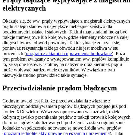
Prądy błądzące wypływające z magistrali
elektrycznych
Okazuje się, że ww. prądy wypływające z magistrali elektrycznych
prądu stałego stanowią największe niebezpieczeństwo dla
podziemnych instalacji stalowych. Takimi magistralami mogą być
trakcje tramwajowe lub kolejowe, gdzie elementy robocze na całej
długości tworzą obwód powrotny. Takie sytuacje zdarzają się,
ponieważ rezystancja takiego obwodu nie jest możliwa w stu
procentach (
program z aktami na uprawnienia budowlane
). Poza
tym problem związany z występowaniem ww. prądów komplikuje
to, że są one losowe. Istotnie, na natężenie oraz kierunek prądu
może wpływać bardzo wiele czynników. W związku z tym
niezwykle trudno przewidzieć takie sytuacje.
Przeciwdziałanie prądom błądzącym
Godnym uwagi jest fakt, że przeciwdziałania związane z
niszczącym oddziaływaniem prądów błądzących podjęto już pod
koniec XIX wieku. Wówczas opracowano wskazówki, dzięki
którym zjawisko przenikania prądów z trakcji torowisk kolejowych
do rurociągów zlokalizowanych pod ziemią zostało ograniczone.
Jednakże współcześnie notowane są nowe źródła ww. prądów
(
program jednolite akty prawne na egzamin uprawnienia
). Tutaj