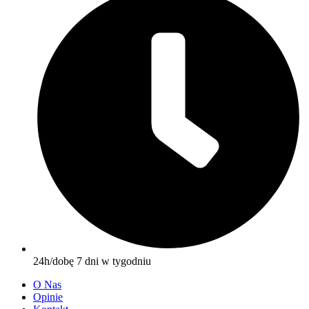
24h/dobę 7 dni w tygodniu
O Nas
Opinie