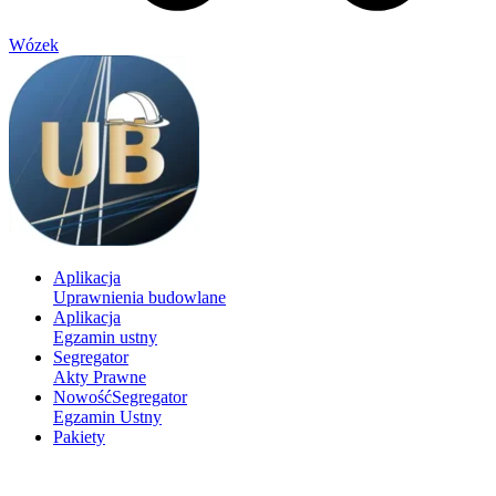
Wózek
Aplikacja
Uprawnienia budowlane
Aplikacja
Egzamin ustny
Segregator
Akty Prawne
Nowość
Segregator
Egzamin Ustny
Pakiety