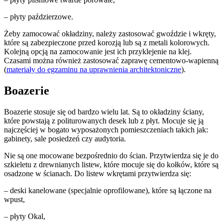
– płyty paździerzowe.
Żeby zamocować okładziny, należy zastosować gwoździe i wkręty,
które są zabezpieczone przed korozją lub są z metali kolorowych.
Kolejną opcją na zamocowanie jest ich przyklejenie na klej.
Czasami można również zastosować zaprawę cementowo-wapienną
(
materiały do egzaminu na uprawnienia architektoniczne
).
Boazerie
Boazerie stosuje się od bardzo wielu lat. Są to okładziny ściany,
które powstają z politurowanych desek lub z płyt. Mocuje się ją
najczęściej w bogato wyposażonych pomieszczeniach takich jak:
gabinety, sale posiedzeń czy audytoria.
Nie są one mocowane bezpośrednio do ścian. Przytwierdza się je do
szkieletu z drewnianych listew, które mocuje się do kołków, które są
osadzone w ścianach. Do listew wkrętami przytwierdza się:
– deski kanelowane (specjalnie oprofilowane), które są łączone na
wpust,
– płyty Okal,