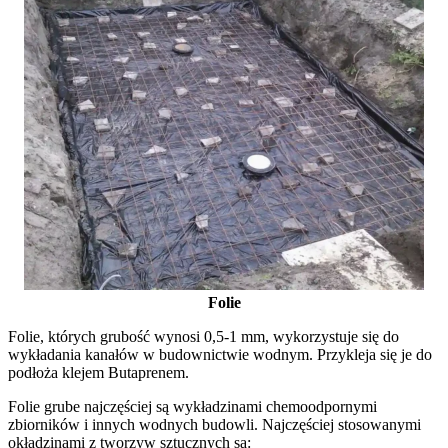
Folie
Folie, których grubość wynosi 0,5-1 mm, wykorzystuje się do
wykładania kanałów w budownictwie wodnym. Przykleja się je do
podłoża klejem Butaprenem.
Folie grube najczęściej są wykładzinami chemoodpornymi
zbiorników i innych wodnych budowli. Najczęściej stosowanymi
okładzinami z tworzyw sztucznych są: