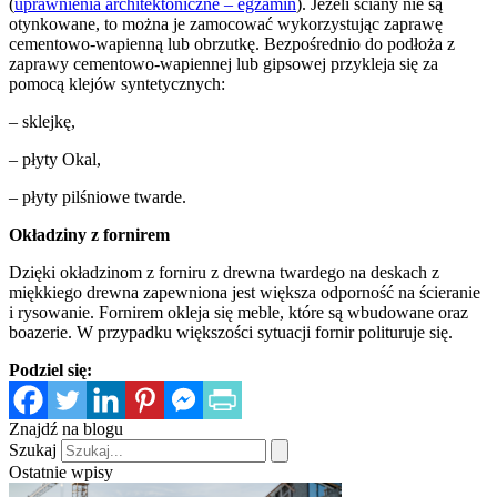
(
uprawnienia architektoniczne – egzamin
). Jeżeli ściany nie są
otynkowane, to można je zamocować wykorzystując zaprawę
cementowo-wapienną lub obrzutkę. Bezpośrednio do podłoża z
zaprawy cementowo-wapiennej lub gipsowej przykleja się za
pomocą klejów syntetycznych:
– sklejkę,
– płyty Okal,
– płyty pilśniowe twarde.
Okładziny z fornirem
Dzięki okładzinom z forniru z drewna twardego na deskach z
miękkiego drewna zapewniona jest większa odporność na ścieranie
i rysowanie. Fornirem okleja się meble, które są wbudowane oraz
boazerie. W przypadku większości sytuacji fornir polituruje się.
Podziel się:
Znajdź na blogu
Szukaj
Ostatnie wpisy