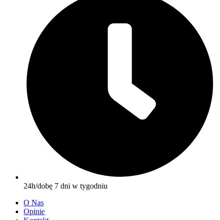
24h/dobę 7 dni w tygodniu
O Nas
Opinie