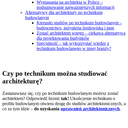
Wymagania na architekta w Polsce –
podsumowanie najważniejszych informacji
Alternatywy dla architektury po technikum
budowlanym
Kierunki studiów po technikum budowlanym –
budownictwo, inżynieria środowiska i inne
Zostać architektem wnętrz – ciekawa alternatywa
dla projektowania budynków
Specjalność – jak wykorzystać wiedzę z
technikum budowlanego w innej branży?
Czy po technikum można studiować
architekturę?
Zastanawiasz się, czy po technikum budowlanym możesz zostać
architektem? Odpowiedź brzmi:
tak!
Ukończenie technikum o
profilu budowlanym otwiera drogę do studiów architektonicznych, a
co za tym idzie –
do uzyskania
uprawnień architektonicznych
.