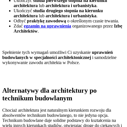
Ukończyć
studia pierwszego stopnia na kierunku
architektura
lub
architektura i urbanistyka
.
Ukończyć
studia drugiego stopnia na kierunku
architektura
lub
architektura i urbanistyka
.
Odbyć
praktykę zawodową
o określonym czasie trwania.
Zdać
egzamin na uprawnienia
organizowanego przez
Izbę
Architektów
.
Spełnienie tych wymagań umożliwi Ci uzyskanie
uprawnień
budowlanych w specjalności architektonicznej
i samodzielne
wykonywanie zawodu architekta w Polsce.
Alternatywy dla architektury po
technikum budowlanym
Chociaż architektura jest naturalnym kierunkiem rozwoju dla
absolwentów technikum budowlanego, to nie jedyna opcja.
Technikum budowlane daje solidne podstawy do kształcenia na
wielu innych kierunkach studiów, otwierając drogę do ciekawych i