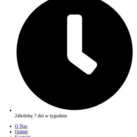
24h/dobę 7 dni w tygodniu
O Nas
Opinie