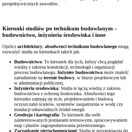
perspektywicznych zawodów.
Kierunki studiów po technikum budowlanym –
budownictwo, inżynieria środowiska i inne
Oprócz
architektury
,
absolwenci technikum budowlanego
mogą
rozważyć studia na kierunkach takich jak:
Budownictwo
: To kierunek dla tych, którzy chcą pogłębić
wiedzę z zakresu konstrukcji, technologii i organizacji
procesu budowlanego.
Inżynier budownictwa
może znaleźć
zatrudnienie na
terenie budowy
, w biurze projektowym lub
w administracji publicznej.
Inżynieria środowiska
: Studia te łączą wiedzę z zakresu
budownictwa z ochroną środowiska. Absolwenci tego
kierunku zajmują się m.in. projektowaniem i budową
oczyszczalni ścieków, systemów zaopatrzenia w wodę czy
instalacji odnawialnych źródeł energii.
Geodezja i kartografia
: To kierunek dla osób
zainteresowanych pomiarami terenowymi, opracowywaniem
map i planów zagospodarowania przestrzennego.
Zarządzanie nieruchomościami
: Studia te przygotowują do