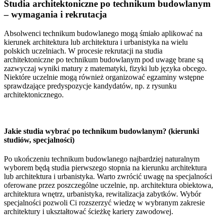
Studia architektoniczne po technikum budowlanym
– wymagania i rekrutacja
Absolwenci technikum budowlanego mogą śmiało aplikować na
kierunek architektura lub architektura i urbanistyka na wielu
polskich uczelniach. W procesie rekrutacji na studia
architektoniczne po technikum budowlanym pod uwagę brane są
zazwyczaj wyniki matury z matematyki, fizyki lub języka obcego.
Niektóre uczelnie mogą również organizować egzaminy wstępne
sprawdzające predyspozycje kandydatów, np. z rysunku
architektonicznego.
Jakie studia wybrać po technikum budowlanym? (kierunki
studiów, specjalności)
Po ukończeniu technikum budowlanego najbardziej naturalnym
wyborem będą studia pierwszego stopnia na kierunku architektura
lub architektura i urbanistyka. Warto zwrócić uwagę na specjalności
oferowane przez poszczególne uczelnie, np. architektura obiektowa,
architektura wnętrz, urbanistyka, rewitalizacja zabytków. Wybór
specjalności pozwoli Ci rozszerzyć wiedzę w wybranym zakresie
architektury i ukształtować ścieżkę kariery zawodowej.