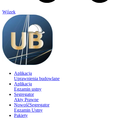
Wózek
Aplikacja
Uprawnienia budowlane
Aplikacja
Egzamin ustny
Segregator
Akty Prawne
Nowość
Segregator
Egzamin Ustny
Pakiety