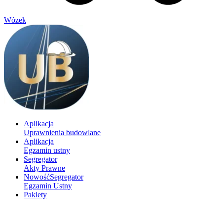
Wózek
Aplikacja
Uprawnienia budowlane
Aplikacja
Egzamin ustny
Segregator
Akty Prawne
Nowość
Segregator
Egzamin Ustny
Pakiety