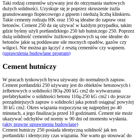
Taki rodzaj cementów używany jest do otrzymania startowych
dużych solidności. Uzyskuje się je poprzez skruszenie żużla
granulowanego fiopiecowego z gipsem i niedużą liczbą klinkieru.
Takie cementy rodzaju HK oraz 150 są idealne do zapraw oraz
betonów. Cement 250 da się używać w każdym przypadku, takim
gdzie byśmy użyli portlandzkiego 250 lub hutniczego 250. Poprzez
dużą solidność cementów żużlowo-gipsowych są one idealne do
betonów jakie są poddawane sile mocnych opadów, gazów czy
wilgoci. Nie można go łączyć z resztą cementów czy wapnem.
(uprawnienia budowlane program)
Cement hutniczy
W pracach tynkowych bywa używany do normalnych zapraw.
Cement portlandzki 250 używany jest do obiektów betonowych i
żelbetowych o solidności IIOą-200 kG cm2 do wytwarzania
prefabrykatów o solidności betonu 110ą-250 kG cm2 i do jeszcze
porządniejszych zapraw o solidności jaka potrafi osiągnąć powyżej
30 kG cm2. Okres wiązania rozpoczyna się najprędzej po 40
minutach, a jego finalizacja przed 10 godzinami. Cement nie może
ukazywać odchyłów od normy w 90 dni od momentu wysłania.
(akty prawne uprawnienia budowlane)
Cement hutniczy 250 posiada identyczną solidność jak ten
portlandzki i identyczny czas wiązania. Nie warto go stosować do