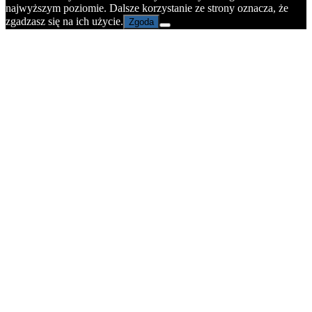
najwyższym poziomie. Dalsze korzystanie ze strony oznacza, że
zgadzasz się na ich użycie.
Zgoda