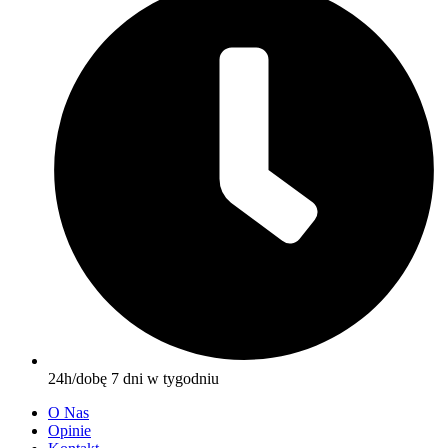
24h/dobę 7 dni w tygodniu
O Nas
Opinie