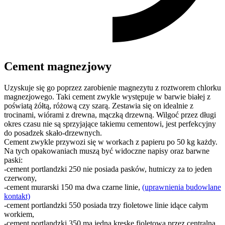
Cement magnezjowy
Uzyskuje się go poprzez zarobienie magnezytu z roztworem chlorku
magnezjowego. Taki cement zwykle występuje w barwie białej z
poświatą żółtą, różową czy szarą. Zestawia się on idealnie z
trocinami, wiórami z drewna, mączką drzewną. Wilgoć przez długi
okres czasu nie są sprzyjające takiemu cementowi, jest perfekcyjny
do posadzek skało-drzewnych.
Cement zwykle przywozi się w workach z papieru po 50 kg każdy.
Na tych opakowaniach muszą być widoczne napisy oraz barwne
paski:
-cement portlandzki 250 nie posiada pasków, hutniczy za to jeden
czerwony,
-cement murarski 150 ma dwa czarne linie,
(uprawnienia budowlane
kontakt)
-cement portlandzki 550 posiada trzy fioletowe linie idące całym
workiem,
-cement portlandzki 350 ma jedną kreskę fioletową przez centralną