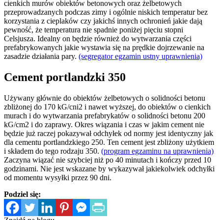
cienkich murów obiektów betonowych oraz żelbetowych
przeprowadzanych podczas zimy i ogólnie niskich temperatur bez
korzystania z cieplaków czy jakichś innych ochronień jakie dają
pewność, że temperatura nie spadnie poniżej pięciu stopni
Celsjusza. Idealny on będzie również do wytwarzania części
prefabrykowanych jakie wystawia się na prędkie dojrzewanie na
zasadzie działania pary.
(segregator egzamin ustny uprawnienia)
Cement portlandzki 350
Używany głównie do obiektów żelbetowych o solidności betonu
zbliżonej do 170 kG/cni2 i nawet wyższej, do obiektów o cienkich
murach i do wytwarzania prefabrykatów o solidności betonu 200
kG/cm2 i do zaprawy. Okres wiązania i czas w jakim cement nie
będzie już raczej pokazywał odchyłek od normy jest identyczny jak
dla cementu portlandzkiego 250. Ten cement jest zbliżony użytkiem
i składem do tego rodzaju 350.
(program egzaminu na uprawnienia)
Zaczyna wiązać nie szybciej niż po 40 minutach i kończy przed 10
godzinami. Nie jest wskazane by wykazywał jakiekolwiek odchyłki
od momentu wysyłki przez 90 dni.
Podziel się: