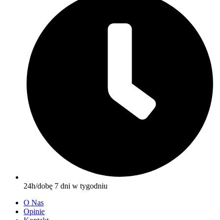
24h/dobę 7 dni w tygodniu
O Nas
Opinie