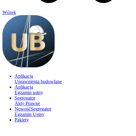
Wózek
Aplikacja
Uprawnienia budowlane
Aplikacja
Egzamin ustny
Segregator
Akty Prawne
Nowość
Segregator
Egzamin Ustny
Pakiety