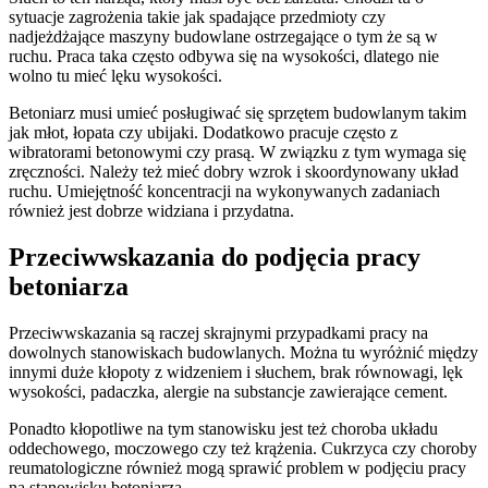
sytuacje zagrożenia takie jak spadające przedmioty czy
nadjeżdżające maszyny budowlane ostrzegające o tym że są w
ruchu. Praca taka często odbywa się na wysokości, dlatego nie
wolno tu mieć lęku wysokości.
Betoniarz musi umieć posługiwać się sprzętem budowlanym takim
jak młot, łopata czy ubijaki. Dodatkowo pracuje często z
wibratorami betonowymi czy prasą. W związku z tym wymaga się
zręczności. Należy też mieć dobry wzrok i skoordynowany układ
ruchu. Umiejętność koncentracji na wykonywanych zadaniach
również jest dobrze widziana i przydatna.
Przeciwwskazania do podjęcia pracy
betoniarza
Przeciwwskazania są raczej skrajnymi przypadkami pracy na
dowolnych stanowiskach budowlanych. Można tu wyróżnić między
innymi duże kłopoty z widzeniem i słuchem, brak równowagi, lęk
wysokości, padaczka, alergie na substancje zawierające cement.
Ponadto kłopotliwe na tym stanowisku jest też choroba układu
oddechowego, moczowego czy też krążenia. Cukrzyca czy choroby
reumatologiczne również mogą sprawić problem w podjęciu pracy
na stanowisku betoniarza.