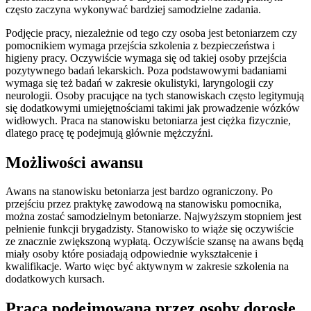
często zaczyna wykonywać bardziej samodzielne zadania.
Podjęcie pracy, niezależnie od tego czy osoba jest betoniarzem czy
pomocnikiem wymaga przejścia szkolenia z bezpieczeństwa i
higieny pracy. Oczywiście wymaga się od takiej osoby przejścia
pozytywnego badań lekarskich. Poza podstawowymi badaniami
wymaga się też badań w zakresie okulistyki, laryngologii czy
neurologii. Osoby pracujące na tych stanowiskach często legitymują
się dodatkowymi umiejętnościami takimi jak prowadzenie wózków
widłowych. Praca na stanowisku betoniarza jest ciężka fizycznie,
dlatego pracę tę podejmują głównie mężczyźni.
Możliwości awansu
Awans na stanowisku betoniarza jest bardzo ograniczony. Po
przejściu przez praktykę zawodową na stanowisku pomocnika,
można zostać samodzielnym betoniarze. Najwyższym stopniem jest
pełnienie funkcji brygadzisty. Stanowisko to wiąże się oczywiście
ze znacznie zwiększoną wypłatą. Oczywiście szansę na awans będą
miały osoby które posiadają odpowiednie wykształcenie i
kwalifikacje. Warto więc być aktywnym w zakresie szkolenia na
dodatkowych kursach.
Praca podejmowana przez osoby dorosłe