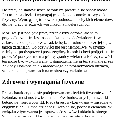
Do pracy na stanowiskach betoniarza preferuje się osoby młode.
Jest to praca ciężka i wymagająca dużej odporności na wysiłek
fizyczny. Wymaga się tu bowiem podnoszenia ciężkich elementów,
długiej pracy w różnych warunkach atmosferycznych.
Możliwe jest podjęcie pracy przez osoby dorosłe, ale są to
przypadki rzadkie. Jeśli osoba taka nie ma doświadczenia w
zakresie takich prac to w zasadzie będzie trudno odnaleźć jej się w
takich zadaniach. Co oczywiści nie jest niemożliwe. Wszystko
zależy od predyspozycji poszczególnych osób i chęci podjęcia takie
pracy. W praktyce nie ma górnej granicy wieku dla którego zawód
ten może być wykonywany. Ograniczenia nie są też stawiane przez
Zakłady Doskonalenia Zawodowego na prowadzonych kursach,
szkoleniach i egzaminach na mistrza czy czeladnika.
Zdrowie i wymagania fizyczne
Praca charakteryzuje się podejmowaniem ciężkich fizycznie zadań.
Betoniarz musi nosić wiele materiałów budowlanych, mieszanki
betonowej, surowców itd. Praca ta jest wykonywana w zasadzie w
ciągłym ruchu. Betoniarz chodzi, wspina się, podnosi elementy. W
związku z tym ważna jest sprawność stawów i układu kostnego.
Słuch to ten narząd, który musi być bez zarzutu. Chodzi tu o