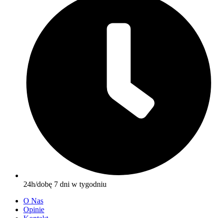
24h/dobę 7 dni w tygodniu
O Nas
Opinie