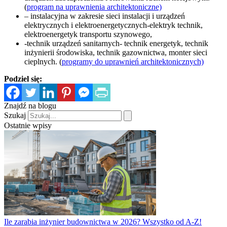
(
program na uprawnienia architektoniczne)
– instalacyjna w zakresie sieci instalacji i urządzeń
elektrycznych i elektroenergetycznych-elektryk technik,
elektroenergetyk transportu szynowego,
-technik urządzeń sanitarnych- technik energetyk, technik
inżynierii środowiska, technik gazownictwa, monter sieci
cieplnych. (
programy do uprawnień architektonicznych)
Podziel się:
Znajdź na blogu
Szukaj
Ostatnie wpisy
Ile zarabia inżynier budownictwa w 2026? Wszystko od A-Z!