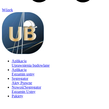
Wózek
Aplikacja
Uprawnienia budowlane
Aplikacja
Egzamin ustny
Segregator
Akty Prawne
Nowość
Segregator
Egzamin Ustny
Pakiety