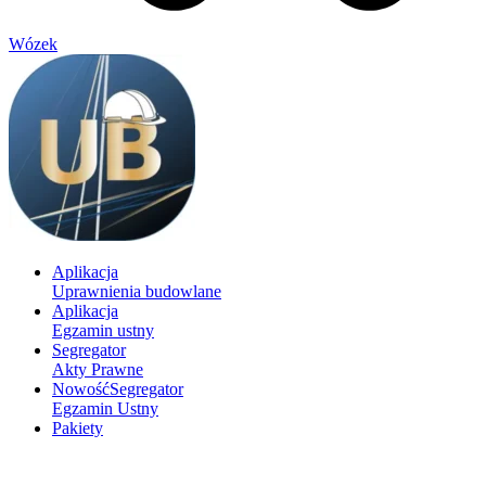
Wózek
Aplikacja
Uprawnienia budowlane
Aplikacja
Egzamin ustny
Segregator
Akty Prawne
Nowość
Segregator
Egzamin Ustny
Pakiety