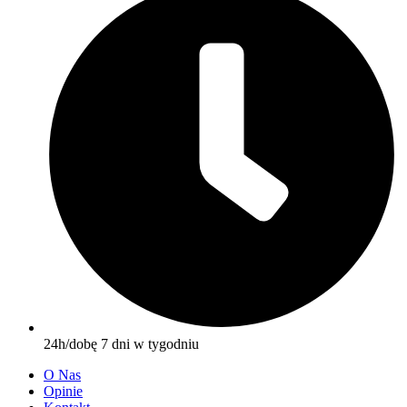
24h/dobę 7 dni w tygodniu
O Nas
Opinie