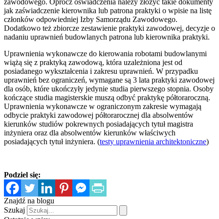
zawodowego. Oprócz oświadczenia należy złożyć takie dokumenty
jak zaświadczenie kierownika lub patrona praktyki o wpisie na listę
członków odpowiedniej Izby Samorządu Zawodowego.
Dodatkowo też zbiorcze zestawienie praktyki zawodowej, decyzje o
nadaniu uprawnień budowlanych patrona lub kierownika praktyki.
Uprawnienia wykonawcze do kierowania robotami budowlanymi
wiążą się z praktyką zawodową, która uzależniona jest od
posiadanego wykształcenia i zakresu uprawnień. W przypadku
uprawnień bez ograniczeń, wymagane są 3 lata praktyki zawodowej
dla osób, które ukończyły jedynie studia pierwszego stopnia. Osoby
kończące studia magisterskie muszą odbyć praktykę półtoraroczną.
Uprawnienia wykonawcze w ograniczonym zakresie wymagają
odbycie praktyki zawodowej półtorarocznej dla absolwentów
kierunków studiów pokrewnych posiadających tytuł magistra
inżyniera oraz dla absolwentów kierunków właściwych
posiadających tytuł inżyniera. (
testy uprawnienia architektoniczne
)
Podziel się:
Znajdź na blogu
Szukaj