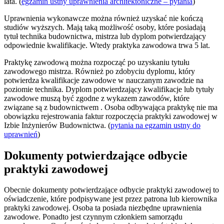
lata. (
egzamin ustny uprawnienia architektoniczne – pytania
)
Uprawnienia wykonawcze można również uzyskać nie kończą
studiów wyższych. Mają taką możliwość osoby, które posiadają
tytuł technika budownictwa, mistrza lub dyplom potwierdzający
odpowiednie kwalifikacje. Wtedy praktyka zawodowa trwa 5 lat.
Praktykę zawodową można rozpocząć po uzyskaniu tytułu
zawodowego mistrza. Również po zdobyciu dyplomu, który
potwierdza kwalifikacje zawodowe w nauczanym zawodzie na
poziomie technika. Dyplom potwierdzający kwalifikacje lub tytuły
zawodowe muszą być zgodne z wykazem zawodów, które
związane są z budownictwem . Osoba odbywająca praktykę nie ma
obowiązku rejestrowania faktur rozpoczęcia praktyki zawodowej w
Izbie Inżynierów Budownictwa. (
pytania na egzamin ustny do
uprawnień
)
Dokumenty potwierdzające odbycie
praktyki zawodowej
Obecnie dokumenty potwierdzające odbycie praktyki zawodowej to
oświadczenie, które podpisywane jest przez patrona lub kierownika
praktyki zawodowej. Osoba ta posiada niezbędne uprawnienia
zawodowe. Ponadto jest czynnym członkiem samorządu