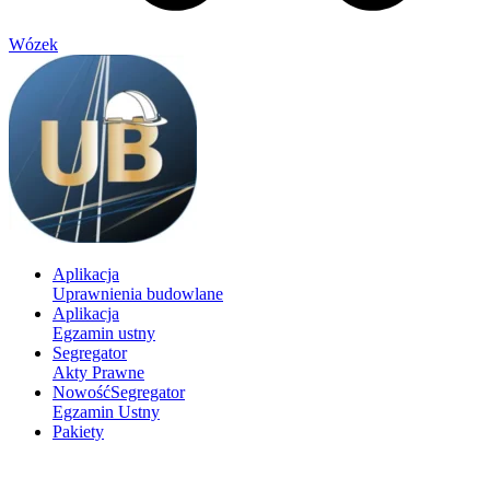
Wózek
Aplikacja
Uprawnienia budowlane
Aplikacja
Egzamin ustny
Segregator
Akty Prawne
Nowość
Segregator
Egzamin Ustny
Pakiety