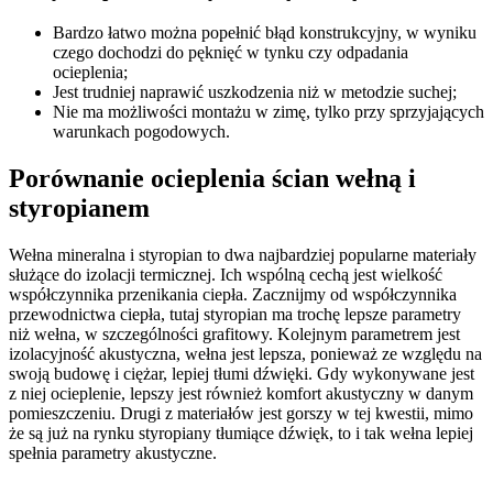
Bardzo łatwo można popełnić błąd konstrukcyjny, w wyniku
czego dochodzi do pęknięć w tynku czy odpadania
ocieplenia;
Jest trudniej naprawić uszkodzenia niż w metodzie suchej;
Nie ma możliwości montażu w zimę, tylko przy sprzyjających
warunkach pogodowych.
Porównanie ocieplenia ścian wełną i
styropianem
Wełna mineralna i styropian to dwa najbardziej popularne materiały
służące do izolacji termicznej. Ich wspólną cechą jest wielkość
współczynnika przenikania ciepła. Zacznijmy od współczynnika
przewodnictwa ciepła, tutaj styropian ma trochę lepsze parametry
niż wełna, w szczególności grafitowy. Kolejnym parametrem jest
izolacyjność akustyczna, wełna jest lepsza, ponieważ ze względu na
swoją budowę i ciężar, lepiej tłumi dźwięki. Gdy wykonywane jest
z niej ocieplenie, lepszy jest również komfort akustyczny w danym
pomieszczeniu. Drugi z materiałów jest gorszy w tej kwestii, mimo
że są już na rynku styropiany tłumiące dźwięk, to i tak wełna lepiej
spełnia parametry akustyczne.