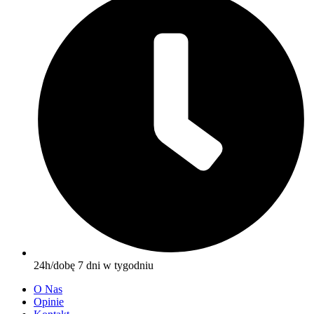
24h/dobę 7 dni w tygodniu
O Nas
Opinie