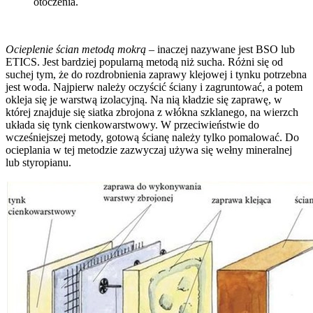
otoczenia.
Ocieplenie ścian metodą mokrą
– inaczej nazywane jest BSO lub
ETICS. Jest bardziej popularną metodą niż sucha. Różni się od
suchej tym, że do rozdrobnienia zaprawy klejowej i tynku potrzebna
jest woda. Najpierw należy oczyścić ściany i zagruntować, a potem
okleja się je warstwą izolacyjną. Na nią kładzie się zaprawę, w
której znajduje się siatka zbrojona z włókna szklanego, na wierzch
układa się tynk cienkowarstwowy. W przeciwieństwie do
wcześniejszej metody, gotową ścianę należy tylko pomalować. Do
ocieplania w tej metodzie zazwyczaj używa się wełny mineralnej
lub styropianu.