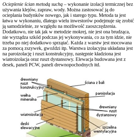
Ocieplenie ścian metodą suchą
– wykonanie izolacji termicznej bez
używania klejów, zapraw, wody. Można zastosować ją do
ocieplania budynków nowego, jak i starego typu. Metoda ta jest
łatwa w wykonaniu, dlatego wielu inwestorów podejmuje się zrobić
ją samodzielnie, ze względu na możliwość zaoszczędzenia.
Dodatkowo, nie tak jak w metodzie mokrej, nie jest ona brudząca,
nie wyrządza szkód podczas jej wykonywania, co za tym idzie, nie
trzeba po niej dodatkowo sprzątać. Każda z warstw jest mocowana
za pomocą zszywek, gwoździ itp. Warstwa izolacyjna układana jest
na paroizolację i ruszt konstrukcyjny, następnie kładziona jest
wiatroizolacja oraz ruszt dystansowy. Elewacja budowana jest z
desek, paneli PCW, paneli drewnopochodnych itd.