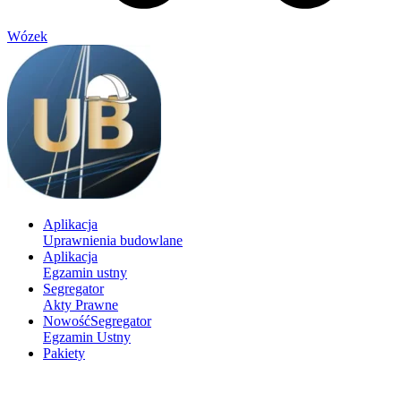
Wózek
Aplikacja
Uprawnienia budowlane
Aplikacja
Egzamin ustny
Segregator
Akty Prawne
Nowość
Segregator
Egzamin Ustny
Pakiety