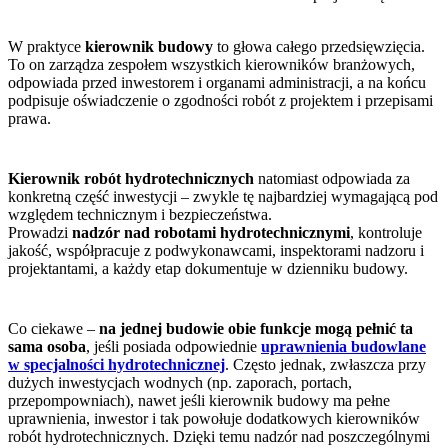
W praktyce
kierownik budowy
to głowa całego przedsięwzięcia.
To on zarządza zespołem wszystkich kierowników branżowych,
odpowiada przed inwestorem i organami administracji, a na końcu
podpisuje oświadczenie o zgodności robót z projektem i przepisami
prawa.
Kierownik robót hydrotechnicznych
natomiast odpowiada za
konkretną część inwestycji – zwykle tę najbardziej wymagającą pod
względem technicznym i bezpieczeństwa.
Prowadzi
nadzór nad robotami hydrotechnicznymi
, kontroluje
jakość, współpracuje z podwykonawcami, inspektorami nadzoru i
projektantami, a każdy etap dokumentuje w dzienniku budowy.
Co ciekawe –
na jednej budowie obie funkcje mogą pełnić ta
sama osoba
, jeśli posiada odpowiednie
uprawnienia budowlane
w specjalności hydrotechnicznej
. Często jednak, zwłaszcza przy
dużych inwestycjach wodnych (np. zaporach, portach,
przepompowniach), nawet jeśli kierownik budowy ma pełne
uprawnienia, inwestor i tak powołuje dodatkowych kierowników
robót hydrotechnicznych. Dzięki temu nadzór nad poszczególnymi