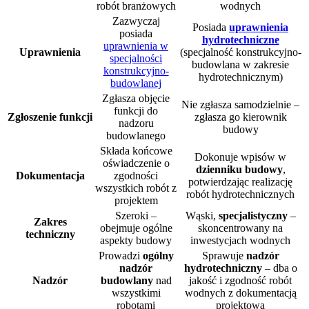
robót branżowych
wodnych
Zazwyczaj
Posiada
uprawnienia
posiada
hydrotechniczne
uprawnienia w
Uprawnienia
(specjalność konstrukcyjno-
specjalności
budowlana w zakresie
konstrukcyjno-
hydrotechnicznym)
budowlanej
Zgłasza objęcie
Nie zgłasza samodzielnie –
funkcji do
Zgłoszenie funkcji
zgłasza go kierownik
nadzoru
budowy
budowlanego
Składa końcowe
Dokonuje wpisów w
oświadczenie o
dzienniku budowy
,
Dokumentacja
zgodności
potwierdzając realizację
wszystkich robót z
robót hydrotechnicznych
projektem
Szeroki –
Wąski,
specjalistyczny
–
Zakres
obejmuje ogólne
skoncentrowany na
techniczny
aspekty budowy
inwestycjach wodnych
Prowadzi
ogólny
Sprawuje
nadzór
nadzór
hydrotechniczny
– dba o
Nadzór
budowlany
nad
jakość i zgodność robót
wszystkimi
wodnych z dokumentacją
robotami
projektową