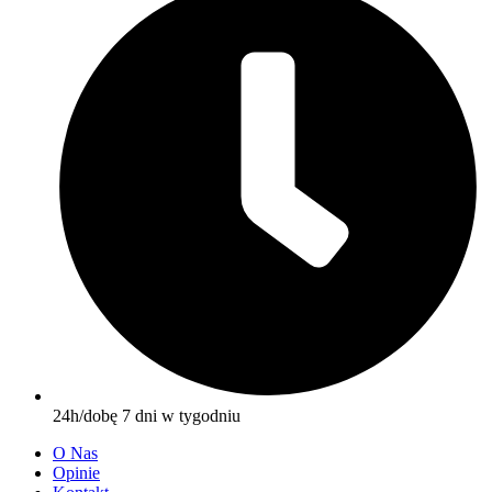
24h/dobę 7 dni w tygodniu
O Nas
Opinie