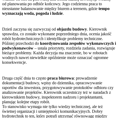
od planowania po odbiór końcowy. Jego codzienna praca to
nieustanne balansowanie między biurem a terenem, gdzie
tempo
wyznaczają woda, pogoda i ludzie
.
Dzień zaczyna się zazwyczaj od
objazdu budowy
. Kierownik
sprawdza, co zostało wykonane poprzedniego dnia, ocenia jakość
robót hydrotechnicznych i identyfikuje problemy techniczne.
Później przechodzi do
koordynowania zespołów wykonawczych i
podwykonawców
– ustala priorytety, rozdziela zadania, rozwiązuje
bieżące problemy. Każda decyzja ma znaczenie, bo w robotach
wodnych nawet niewielkie opóźnienie może oznaczać ogromne
konsekwencje.
Druga część dnia to często
praca biurowa
: prowadzenie
dokumentacji budowy, wpisy do dziennika, opracowywanie
raportów dla inwestora, przygotowywanie protokołów odbioru czy
analizowanie projektów. Kierownik uczestniczy też w naradach z
kierownikiem budowy, inspektorem nadzoru i projektantami,
planując kolejne etapy robót.
To stanowisko wymaga nie tylko wiedzy technicznej, ale też
świetnej organizacji i umiejętności komunikacyjnych. Dobry
hydrotechnik to ten, który potrafi utrzymać równowagę między