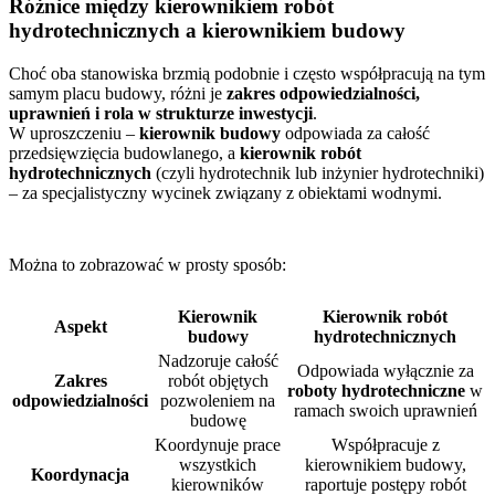
Różnice między kierownikiem robót
hydrotechnicznych a kierownikiem budowy
Choć oba stanowiska brzmią podobnie i często współpracują na tym
samym placu budowy, różni je
zakres odpowiedzialności,
uprawnień i rola w strukturze inwestycji
.
W uproszczeniu –
kierownik budowy
odpowiada za całość
przedsięwzięcia budowlanego, a
kierownik robót
hydrotechnicznych
(czyli hydrotechnik lub inżynier hydrotechniki)
– za specjalistyczny wycinek związany z obiektami wodnymi.
Można to zobrazować w prosty sposób:
Kierownik
Kierownik robót
Aspekt
budowy
hydrotechnicznych
Nadzoruje całość
Odpowiada wyłącznie za
Zakres
robót objętych
roboty hydrotechniczne
w
odpowiedzialności
pozwoleniem na
ramach swoich uprawnień
budowę
Koordynuje prace
Współpracuje z
wszystkich
kierownikiem budowy,
Koordynacja
kierowników
raportuje postępy robót