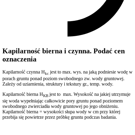
Kapilarność bierna i czynna. Podać cen
oznaczenia
Kapilarność czynna H
jest to max. wys. na jaką podniesie wodę w
kc
porach gruntu ponad poziom swobodnego zw. wody gruntowej.
Zależy od uziarnienia, struktury i tekstury gr., temp. wody.
Kapilarność bierna H
jest to max. Wysokość na jakiej utrzymuje
KB
się woda wypełniając całkowicie pory gruntu ponad poziomem
swobodnego zwierciadła wody gruntowej po jego obniżeniu.
Kapilarność bierna = wysokości słupa wody w cm przy której
przebija się powietrze przez próbkę gruntu podczas badania.