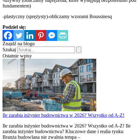
-sztywny (obliczamy naprężenia, które występują bezpośrednio pod
fundamentem)
-plastyczny (sprężysty)-obliczamy wzorami Boussinesq
Podziel się:
Znajdź na blogu
Szukaj
Ostatnie wpisy
Ile zarabia inżynier budownictwa w 2026? Wszystko od A-Z!
Ile zarabia inżynier budownictwa w 2026? Wszystko od A-Z! Ile
zarabia inżynier budownictwa? Kluczowe dane i realia rynku
Branża budowlana nie zwalnia tempa –