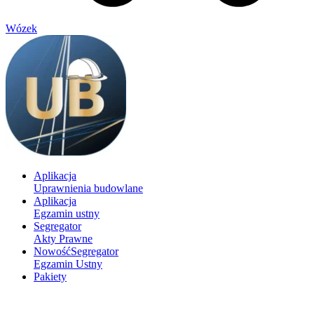
Wózek
Aplikacja
Uprawnienia budowlane
Aplikacja
Egzamin ustny
Segregator
Akty Prawne
Nowość
Segregator
Egzamin Ustny
Pakiety