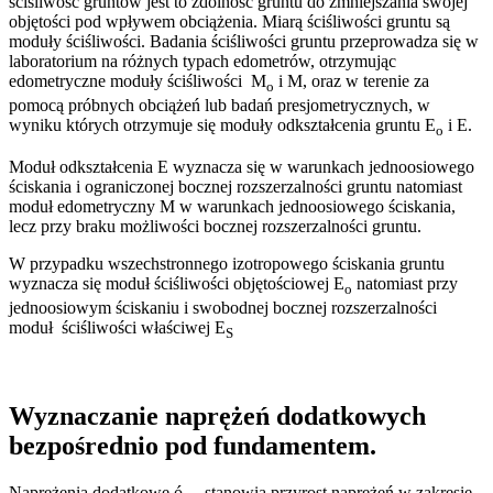
ściśliwość gruntów jest to zdolność gruntu do zmniejszania swojej
objętości pod wpływem obciążenia. Miarą ściśliwości gruntu są
moduły ściśliwości. Badania ściśliwości gruntu przeprowadza się w
laboratorium na różnych typach edometrów, otrzymując
edometryczne moduły ściśliwości M
i M, oraz w terenie za
o
pomocą próbnych obciążeń lub badań presjometrycznych, w
wyniku których otrzymuje się moduły odkształcenia gruntu E
i E.
o
Moduł odkształcenia E wyznacza się w warunkach jednoosiowego
ściskania i ograniczonej bocznej rozszerzalności gruntu natomiast
moduł edometryczny M w warunkach jednoosiowego ściskania,
lecz przy braku możliwości bocznej rozszerzalności gruntu.
W przypadku wszechstronnego izotropowego ściskania gruntu
wyznacza się moduł ściśliwości objętościowej E
natomiast przy
o
jednoosiowym ściskaniu i swobodnej bocznej rozszerzalności
moduł ściśliwości właściwej E
S
Wyznaczanie naprężeń dodatkowych
bezpośrednio pod fundamentem.
Naprężenia dodatkowe ó
stanowią przyrost naprężeń w zakresie