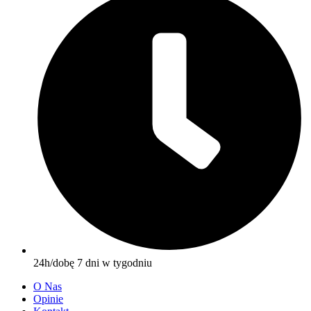
24h/dobę 7 dni w tygodniu
O Nas
Opinie