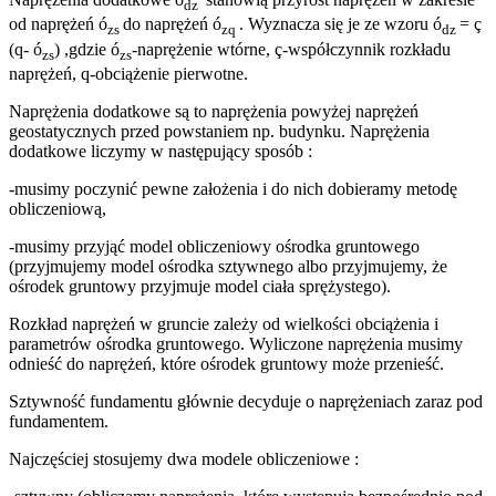
dz
od naprężeń ó
do naprężeń ó
. Wyznacza się je ze wzoru ó
= ç
zs
zq
dz
(q- ó
) ,gdzie ó
-naprężenie wtórne, ç-współczynnik rozkładu
zs
zs
naprężeń, q-obciążenie pierwotne.
Naprężenia dodatkowe są to naprężenia powyżej naprężeń
geostatycznych przed powstaniem np. budynku. Naprężenia
dodatkowe liczymy w następujący sposób :
-musimy poczynić pewne założenia i do nich dobieramy metodę
obliczeniową,
-musimy przyjąć model obliczeniowy ośrodka gruntowego
(przyjmujemy model ośrodka sztywnego albo przyjmujemy, że
ośrodek gruntowy przyjmuje model ciała sprężystego).
Rozkład naprężeń w gruncie zależy od wielkości obciążenia i
parametrów ośrodka gruntowego. Wyliczone naprężenia musimy
odnieść do naprężeń, które ośrodek gruntowy może przenieść.
Sztywność fundamentu głównie decyduje o naprężeniach zaraz pod
fundamentem.
Najczęściej stosujemy dwa modele obliczeniowe :