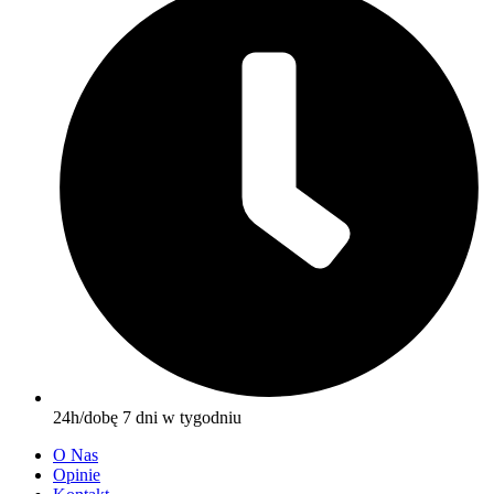
24h/dobę 7 dni w tygodniu
O Nas
Opinie