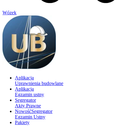
Wózek
Aplikacja
Uprawnienia budowlane
Aplikacja
Egzamin ustny
Segregator
Akty Prawne
Nowość
Segregator
Egzamin Ustny
Pakiety