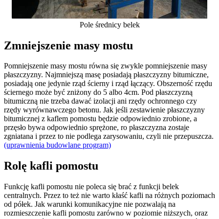
Pole średnicy belek
Zmniejszenie masy mostu
Pomniejszenie masy mostu równa się zwykle pomniejszenie masy
płaszczyzny. Najmniejszą masę posiadają płaszczyzny bitumiczne,
posiadają one jedynie rząd ścierny i rząd łączący. Obszerność rzędu
ściernego może być zniżony do 5 albo 4cm. Pod płaszczyzną
bitumiczną nie trzeba dawać izolacji ani rzędy ochronnego czy
rzędy wyrównawczego betonu. Jak jeśli zestawienie płaszczyzny
bitumicznej z kaflem pomostu będzie odpowiednio zrobione, a
przęsło bywa odpowiednio sprężone, ro płaszczyzna zostaje
zgniatana i przez to nie podlega zarysowaniu, czyli nie przepuszcza.
(uprawnienia budowlane program)
Rolę kafli pomostu
Funkcję kafli pomostu nie poleca się brać z funkcji belek
centralnych. Przez to też nie warto kłaść kafli na różnych poziomach
od półek. Jak warunki komunikacyjne nie pozwalają na
rozmieszczenie kafli pomostu zarówno w poziomie niższych, oraz