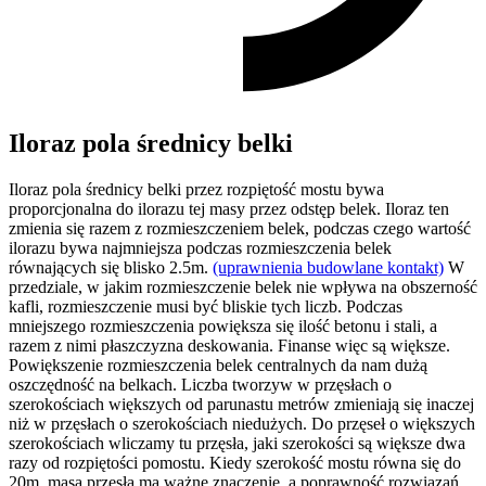
Iloraz pola średnicy belki
Iloraz pola średnicy belki przez rozpiętość mostu bywa
proporcjonalna do ilorazu tej masy przez odstęp belek. Iloraz ten
zmienia się razem z rozmieszczeniem belek, podczas czego wartość
ilorazu bywa najmniejsza podczas rozmieszczenia belek
równających się blisko 2.5m.
(uprawnienia budowlane kontakt)
W
przedziale, w jakim rozmieszczenie belek nie wpływa na obszerność
kafli, rozmieszczenie musi być bliskie tych liczb. Podczas
mniejszego rozmieszczenia powiększa się ilość betonu i stali, a
razem z nimi płaszczyzna deskowania. Finanse więc są większe.
Powiększenie rozmieszczenia belek centralnych da nam dużą
oszczędność na belkach. Liczba tworzyw w przęsłach o
szerokościach większych od parunastu metrów zmieniają się inaczej
niż w przęsłach o szerokościach niedużych. Do przęseł o większych
szerokościach wliczamy tu przęsła, jaki szerokości są większe dwa
razy od rozpiętości pomostu. Kiedy szerokość mostu równa się do
20m, masa przęsła ma ważne znaczenie, a poprawność rozwiązań