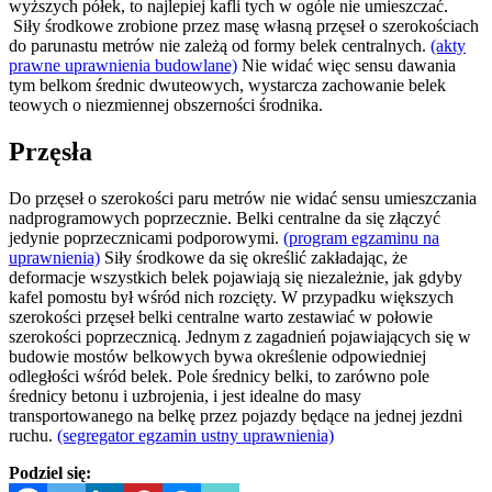
wyższych półek, to najlepiej kafli tych w ogóle nie umieszczać.
Siły środkowe zrobione przez masę własną przęseł o szerokościach
do parunastu metrów nie zależą od formy belek centralnych.
(akty
prawne uprawnienia budowlane)
Nie widać więc sensu dawania
tym belkom średnic dwuteowych, wystarcza zachowanie belek
teowych o niezmiennej obszerności środnika.
Przęsła
Do przęseł o szerokości paru metrów nie widać sensu umieszczania
nadprogramowych poprzecznie. Belki centralne da się złączyć
jedynie poprzecznicami podporowymi.
(program egzaminu na
uprawnienia)
Siły środkowe da się określić zakładając, że
deformacje wszystkich belek pojawiają się niezależnie, jak gdyby
kafel pomostu był wśród nich rozcięty. W przypadku większych
szerokości przęseł belki centralne warto zestawiać w połowie
szerokości poprzecznicą. Jednym z zagadnień pojawiających się w
budowie mostów belkowych bywa określenie odpowiedniej
odległości wśród belek. Pole średnicy belki, to zarówno pole
średnicy betonu i uzbrojenia, i jest idealne do masy
transportowanego na belkę przez pojazdy będące na jednej jezdni
ruchu.
(segregator egzamin ustny uprawnienia)
Podziel się: