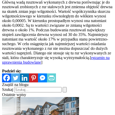
Główną wadą rusztowań wykonanych z drewna porównując je do
rusztowań zrobionych z rur stalowych jest zmienna objętość drewna
na skutek zmian jego wilgotności. Wartość współczynnika skurczu
wilgotnościowego w kierunku równoległym do włókien wynosi
około 0,00005. W kierunku prostopadłym wynosi ona natomiast
około 0,0002. Są to wartości związane ze zmianą wilgotności
drewna o około 1%. Podczas budowania rusztowań największy
stopień zawilgocenia drewna wynosi od 30 do 35%. Najmniejszy
natomiast ma wartość około 17% w przypadku stanu powietrzno-
suchego. W celu osiągnięcia jak najmniejszej wartości osiadania
rusztowania wykonanego z rur nie można dopuszczać do dużych
wartości naprężeń. Dlatego nie stosuje się tu rur wykonywanych ze
stali, która charakteryzuje się wysoką wytrzymałością.[
egzamin na
uprawnienia budowlane
]
Podziel się:
Znajdź na blogu
Szukaj
Ostatnie wpisy