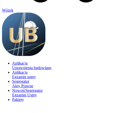
Wózek
Aplikacja
Uprawnienia budowlane
Aplikacja
Egzamin ustny
Segregator
Akty Prawne
Nowość
Segregator
Egzamin Ustny
Pakiety