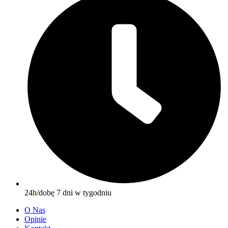
24h/dobę 7 dni w tygodniu
O Nas
Opinie