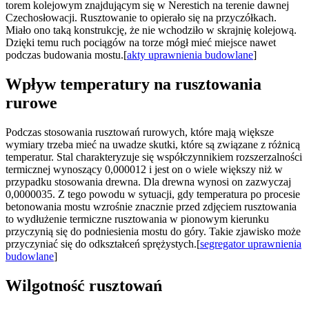
torem kolejowym znajdującym się w Nerestich na terenie dawnej
Czechosłowacji. Rusztowanie to opierało się na przyczółkach.
Miało ono taką konstrukcję, że nie wchodziło w skrajnię kolejową.
Dzięki temu ruch pociągów na torze mógł mieć miejsce nawet
podczas budowania mostu.[
akty uprawnienia budowlane
]
Wpływ temperatury na rusztowania
rurowe
Podczas stosowania rusztowań rurowych, które mają większe
wymiary trzeba mieć na uwadze skutki, które są związane z różnicą
temperatur. Stal charakteryzuje się współczynnikiem rozszerzalności
termicznej wynoszący 0,000012 i jest on o wiele większy niż w
przypadku stosowania drewna. Dla drewna wynosi on zazwyczaj
0,0000035. Z tego powodu w sytuacji, gdy temperatura po procesie
betonowania mostu wzrośnie znacznie przed zdjęciem rusztowania
to wydłużenie termiczne rusztowania w pionowym kierunku
przyczynią się do podniesienia mostu do góry. Takie zjawisko może
przyczyniać się do odkształceń sprężystych.[
segregator uprawnienia
budowlane
]
Wilgotność rusztowań