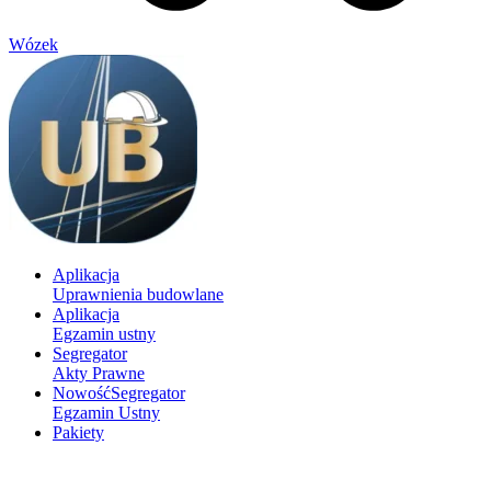
Wózek
Aplikacja
Uprawnienia budowlane
Aplikacja
Egzamin ustny
Segregator
Akty Prawne
Nowość
Segregator
Egzamin Ustny
Pakiety