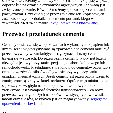
smołowcowe. Betony z nich wykonane charakteryzują się większą
odpornością na działanie czynników agresywnych. Ich wadą jest
zwiększone pełzanie. Również możemy spotkać się z cementami
plastycznymi. Uzyskuje się je przez zmielenie wielkopiecowych
żużli zasadowych z dodatkami cementu portlandzkiego w
zawartości 20-30% na makro.[
akty uprawnienia budowlane
]
Przewóz i przeładunek cementu
Cementy dostarcza się w opakowaniach wykonanych z papieru lub
luzem. Jeżeli wykorzystywane są opakowania to cementu musi być
przechowywany w zamkniętych magazynach. Luźny cement
trzyma się w silosach. Do przewożenia cementu, który jest luzem
niezbędne jest wykorzystanie specjalnego taboru kolejowego lub
samochodowego. Przeładunek z wagonów do cementowozów lub z
cementowozów do silosów odbywa się przy wykorzystaniu
urządzeń pneumatycznych. Jeżeli cement jest przewożony luzem to
zmniejszone są straty wskutek rozkurzu. Oprócz tego minimalizuje
się koszty ze względu na brak opakowań workowych oraz
zwiększona jest wydajność środków transportowych. Ten rodzaj
przewozu wymaga dużych nakładów inwestycyjnych w kwestiach
taboru oraz silosów, w których jest on magazynowany.[
segregator
uprawnienia budowlane
]