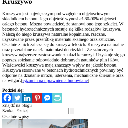
Kruszywo
Kruszywo jest największym pod względem objętościowym
składnikiem betonu. Jego objętość wynosi aż 80-90% objętości
całego betonu. Można powiedzieć, że stanowi ono jego szkielet. W
betonach hydrotechnicznych stosuje się kilka rodzajów kruszywa.
Należą do niego kruszywa naturalne kopalniane, rzeczne,
uzyskiwane przez przeróbkę materiału skalnego oraz sztuczne.
Ostatnie z nich zalicza się do kruszyw lekkich. Kruszywa naturalne
oraz przerabiane należą natomiast do ciężkich. Ze sztucznych
kruszyw najszersze zastosowanie znalazł keramzyt. Uzyskuje się go
poprzez spiekanie odpowiednio dobranych gatunków glin i iłów.
Właściwości kruszywa mają znaczący wpływ na jakość betonu.
Kruszywa stosowane w betonach hydrotechnicznych powinny być
odporne na działanie mrozu, uderzenia, mechaniczne ścieranie oraz
na wilgoć.[
egzamin na uprawnienia budowlane
]
Podziel się:
Znajdź na blogu
Szukaj
Ostatnie wpisy