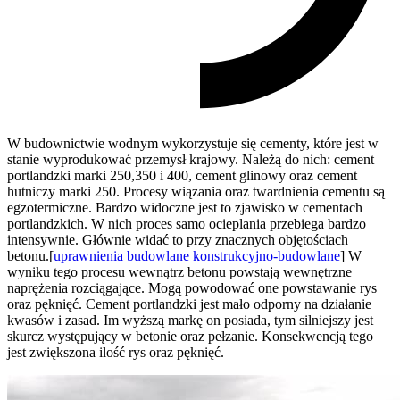
W budownictwie wodnym wykorzystuje się cementy, które jest w
stanie wyprodukować przemysł krajowy. Należą do nich: cement
portlandzki marki 250,350 i 400, cement glinowy oraz cement
hutniczy marki 250. Procesy wiązania oraz twardnienia cementu są
egzotermiczne. Bardzo widoczne jest to zjawisko w cementach
portlandzkich. W nich proces samo ocieplania przebiega bardzo
intensywnie. Głównie widać to przy znacznych objętościach
betonu.[
uprawnienia budowlane konstrukcyjno-budowlane
] W
wyniku tego procesu wewnątrz betonu powstają wewnętrzne
naprężenia rozciągające. Mogą powodować one powstawanie rys
oraz pęknięć. Cement portlandzki jest mało odporny na działanie
kwasów i zasad. Im wyższą markę on posiada, tym silniejszy jest
skurcz występujący w betonie oraz pełzanie. Konsekwencją tego
jest zwiększona ilość rys oraz pęknięć.