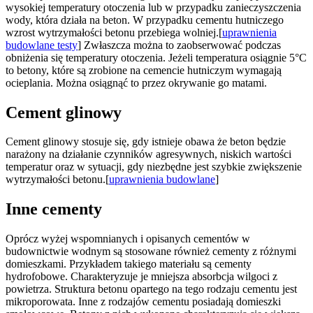
wysokiej temperatury otoczenia lub w przypadku zanieczyszczenia
wody, która działa na beton. W przypadku cementu hutniczego
wzrost wytrzymałości betonu przebiega wolniej.[
uprawnienia
budowlane testy
] Zwłaszcza można to zaobserwować podczas
obniżenia się temperatury otoczenia. Jeżeli temperatura osiągnie 5°C
to betony, które są zrobione na cemencie hutniczym wymagają
ocieplania. Można osiągnąć to przez okrywanie go matami.
Cement glinowy
Cement glinowy stosuje się, gdy istnieje obawa że beton będzie
narażony na działanie czynników agresywnych, niskich wartości
temperatur oraz w sytuacji, gdy niezbędne jest szybkie zwiększenie
wytrzymałości betonu.[
uprawnienia budowlane
]
Inne cementy
Oprócz wyżej wspomnianych i opisanych cementów w
budownictwie wodnym są stosowane również cementy z różnymi
domieszkami. Przykładem takiego materiału są cementy
hydrofobowe. Charakteryzuje je mniejsza absorbcja wilgoci z
powietrza. Struktura betonu opartego na tego rodzaju cementu jest
mikroporowata. Inne z rodzajów cementu posiadają domieszki