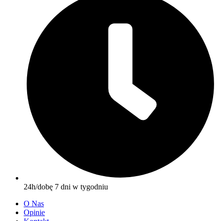
24h/dobę 7 dni w tygodniu
O Nas
Opinie