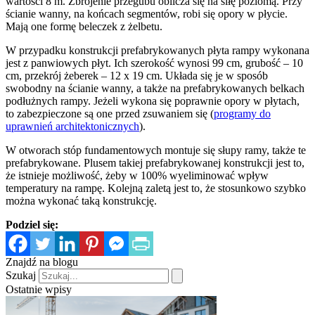
wartości 8 m. Zbrojenie przegubu oblicza się na siłę poziomą. Przy
ścianie wanny, na końcach segmentów, robi się opory w płycie.
Mają one formę beleczek z żelbetu.
W przypadku konstrukcji prefabrykowanych płyta rampy wykonana
jest z panwiowych płyt. Ich szerokość wynosi 99 cm, grubość – 10
cm, przekrój żeberek – 12 x 19 cm. Układa się je w sposób
swobodny na ścianie wanny, a także na prefabrykowanych belkach
podłużnych rampy. Jeżeli wykona się poprawnie opory w płytach,
to zabezpieczone są one przed zsuwaniem się (
programy do
uprawnień architektonicznych
).
W otworach stóp fundamentowych montuje się słupy ramy, także te
prefabrykowane. Plusem takiej prefabrykowanej konstrukcji jest to,
że istnieje możliwość, żeby w 100% wyeliminować wpływ
temperatury na rampę. Kolejną zaletą jest to, że stosunkowo szybko
można wykonać taką konstrukcję.
Podziel się:
Znajdź na blogu
Szukaj
Ostatnie wpisy