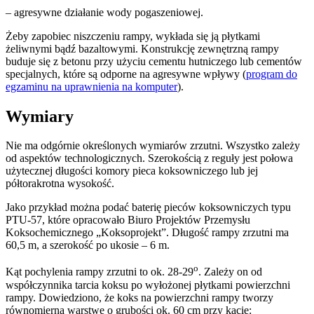
– agresywne działanie wody pogaszeniowej.
Żeby zapobiec niszczeniu rampy, wykłada się ją płytkami
żeliwnymi bądź bazaltowymi. Konstrukcję zewnętrzną rampy
buduje się z betonu przy użyciu cementu hutniczego lub cementów
specjalnych, które są odporne na agresywne wpływy (
program do
egzaminu na uprawnienia na komputer
).
Wymiary
Nie ma odgórnie określonych wymiarów zrzutni. Wszystko zależy
od aspektów technologicznych. Szerokością z reguły jest połowa
użytecznej długości komory pieca koksowniczego lub jej
półtorakrotna wysokość.
Jako przykład można podać baterię pieców koksowniczych typu
PTU-57, które opracowało Biuro Projektów Przemysłu
Koksochemicznego „Koksoprojekt”. Długość rampy zrzutni ma
60,5 m, a szerokość po ukosie – 6 m.
o
Kąt pochylenia rampy zrzutni to ok. 28-29
. Zależy on od
współczynnika tarcia koksu po wyłożonej płytkami powierzchni
rampy. Dowiedziono, że koks na powierzchni rampy tworzy
równomierną warstwę o grubości ok. 60 cm przy kącie: