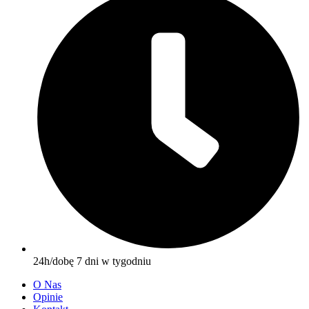
24h/dobę 7 dni w tygodniu
O Nas
Opinie