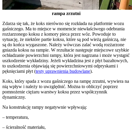
rampa zrzutni
Zdarza się tak, że koks nierówno się rozkłada na platformie wozu
gaśniczego. Ma to miejsce w momencie niewłaściwego odebrania
rozżarzonego koksu z komory pieca przez wóz. Powoduje to
sytuację, że niektóre partie koksu, które są pod wieżą gaśniczą, nie
są do końca wygaszone. Należy wówczas zalać wodą rozżarzone
gniazda koksu na rampie. W rezultacie następuje miejscowe szybkie
ochładzanie powierzchni rampy, która jest nagrzana i może wystąpić
uszkodzenie wykładziny. Jeżeli wykładzina jest z płyt bazaltowych,
to uszkodzenia objawiają się powierzchniowymi odpryskami i
pęknięciami płyt (
testy uprawnienia budowlane
).
Koks, który spada z wozu gaśniczego na rampę zrzutni, wywiera na
nią wpływ i należy to uwzględnić. Można to obliczyć poprzez
pomnożenie ciężaru warstwy koksu przez współczynnik
dynamiczny.
Na konstrukcję rampy negatywnie wpływają:
– temperatura,
– ścieralność materiału,