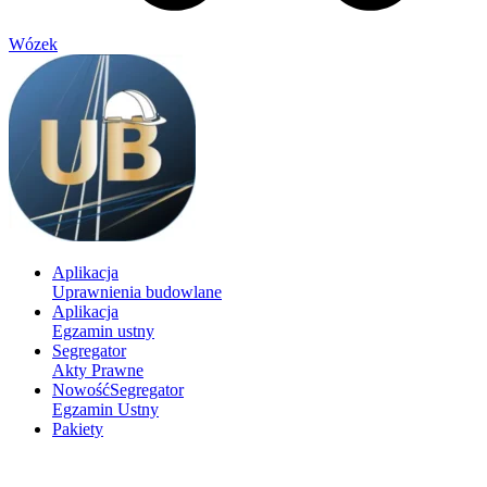
Wózek
Aplikacja
Uprawnienia budowlane
Aplikacja
Egzamin ustny
Segregator
Akty Prawne
Nowość
Segregator
Egzamin Ustny
Pakiety