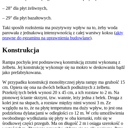
– 28° dla płyt żeliwnych,
– 29° dla płyt bazaltowych.
Taki sposób rozłożenia ma pozytywny wpływ na to, żeby woda
parowała z jednakową intensywnością z całej warstwy koksu (
akty
prawne do egzaminu na uprawnienia budowlane
).
Konstrukcja
Rampa pochyła jest podstawową konstrukcją zrzutni wykonaną z
żelbetu. Jej konstrukcję wykonuje się na mokro w deskowaniu bądź
jako prefabrykowana.
W przypadku konstrukcji monolitycznej płyta rampy ma grubość 15
cm. Opiera się ona na dwóch belkach podłużnych z żelbetu.
Przekrój tych belek wynosi 20 x 45 cm, a ich rozstaw to 2 m. Na
pionowej ścianie skrzyni, tzw. wannie, leży jedna z belek. Druga z
kolei jest na słupach, a rozstaw między nimi wynosi 3 m. Ze
względu na to, że na płytę temperatura ma duży wpływ, to jest ona
podzielona dylatacjami w odległości co 12 m. W celu umożliwienia
swobodnego wydłużania się płyty w oba kierunki, robi się w
środkowej części przegub. Ma on długość 2 m i osiąga szerokość o