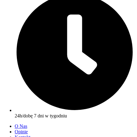
24h/dobę 7 dni w tygodniu
O Nas
Opinie