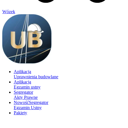
Wózek
Aplikacja
Uprawnienia budowlane
Aplikacja
Egzamin ustny
Segregator
Akty Prawne
Nowość
Segregator
Egzamin Ustny
Pakiety