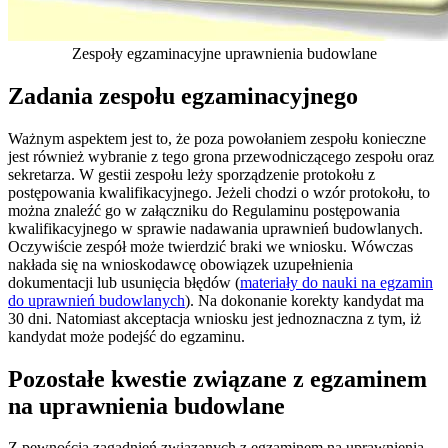
Zespoły egzaminacyjne uprawnienia budowlane
Zadania zespołu egzaminacyjnego
Ważnym aspektem jest to, że poza powołaniem zespołu konieczne
jest również wybranie z tego grona przewodniczącego zespołu oraz
sekretarza. W gestii zespołu leży sporządzenie protokołu z
postępowania kwalifikacyjnego. Jeżeli chodzi o wzór protokołu, to
można znaleźć go w załączniku do Regulaminu postępowania
kwalifikacyjnego w sprawie nadawania uprawnień budowlanych.
Oczywiście zespół może twierdzić braki we wniosku. Wówczas
nakłada się na wnioskodawcę obowiązek uzupełnienia
dokumentacji lub usunięcia błędów (
materiały do nauki na egzamin
do uprawnień budowlanych
). Na dokonanie korekty kandydat ma
30 dni. Natomiast akceptacja wniosku jest jednoznaczna z tym, iż
kandydat może podejść do egzaminu.
Pozostałe kwestie związane z egzaminem
na uprawnienia budowlane
Z pewnością zagadnień związanych z egzaminem na uprawnienia