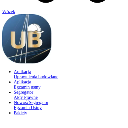
Wózek
Aplikacja
Uprawnienia budowlane
Aplikacja
Egzamin ustny
Segregator
Akty Prawne
Nowość
Segregator
Egzamin Ustny
Pakiety