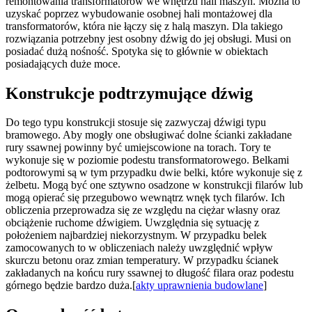
remontowania transformatorów we wnętrzu hali maszyn. Można to
uzyskać poprzez wybudowanie osobnej hali montażowej dla
transformatorów, która nie łączy się z halą maszyn. Dla takiego
rozwiązania potrzebny jest osobny dźwig do jej obsługi. Musi on
posiadać dużą nośność. Spotyka się to głównie w obiektach
posiadających duże moce.
Konstrukcje podtrzymujące dźwig
Do tego typu konstrukcji stosuje się zazwyczaj dźwigi typu
bramowego. Aby mogły one obsługiwać dolne ścianki zakładane
rury ssawnej powinny być umiejscowione na torach. Tory te
wykonuje się w poziomie podestu transformatorowego. Belkami
podtorowymi są w tym przypadku dwie belki, które wykonuje się z
żelbetu. Mogą być one sztywno osadzone w konstrukcji filarów lub
mogą opierać się przegubowo wewnątrz wnęk tych filarów. Ich
obliczenia przeprowadza się ze względu na ciężar własny oraz
obciążenie ruchome dźwigiem. Uwzględnia się sytuację z
położeniem najbardziej niekorzystnym. W przypadku belek
zamocowanych to w obliczeniach należy uwzględnić wpływ
skurczu betonu oraz zmian temperatury. W przypadku ścianek
zakładanych na końcu rury ssawnej to długość filara oraz podestu
górnego będzie bardzo duża.[
akty uprawnienia budowlane
]