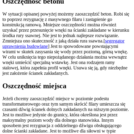
Oszczędność betonu
W sytuacji opisanej powyżej możemy zaoszczędzić beton. Robi się
to poprzez rezygnację z masywnego filaru i zastąpienie go
konstrukcją ramową. Mniejsze oszczędności można również
uzyskać przez przesunięcie wnęki na ścianki zakładane w kierunku
środka rury ssawnej. Nie jest to jednak najlepsze rozwiązanie.
Zmniejsza ono skuteczność z jaką działa rura ssawna.[
segregator
uprawnienia budowlane
] Jest to spowodowane powstającymi
wirami w skutek zasysania się wody przez poziomą, górną wnękę.
W celu uniknięcia tego niepożądanego działania można wewnątrz
wnęki umieścić specjalną wstawkę. Jest ona rodzajem ramy
stalowej, która zapełnia profil wnęki. Usuwa się ją, gdy niezbędne
jest założenie ścianek zakładanych.
Oszczędność miejsca
Jeżeli chcemy zaoszczędzić miejsce w poziomie podestu
transformatorowego oraz tym samym skrócić filary umieszcza się
czasami dźwig ścianek dolnych zakładanych na niższym poziomie.
Jest to możliwe jedynie do granicy, która określona jest przez
maksymalny poziom wody dla dolnego stanowiska. Innym
sposobem jest rezygnacja z oddzielnego dźwigu obsługującego
dolne ścianki zakładane. Jest to możliwe dla siłowni w typie