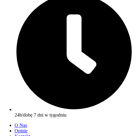
24h/dobę 7 dni w tygodniu
O Nas
Opinie