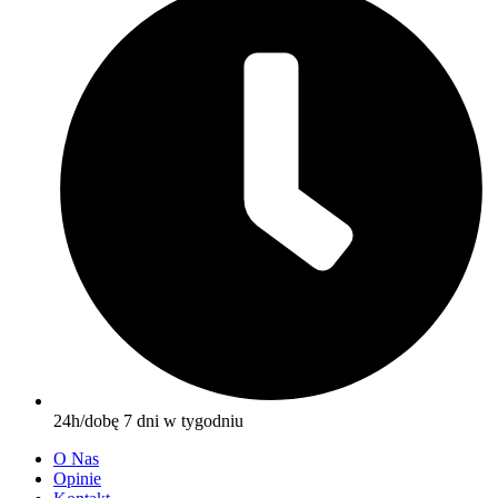
24h/dobę 7 dni w tygodniu
O Nas
Opinie