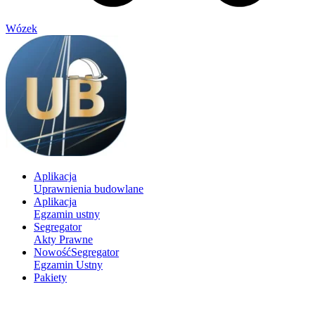
Wózek
Aplikacja
Uprawnienia budowlane
Aplikacja
Egzamin ustny
Segregator
Akty Prawne
Nowość
Segregator
Egzamin Ustny
Pakiety