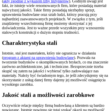
(
akty zgodnie z wykazem Izby Inżynierów
). Godnym uwagi jest
fakt, że istnieje wiele renomowanych firm, które posiadają materiał
najwyższej jakości. Takie firmy posiadają niezbędny sprzęt,
uprawnienia budowlane oraz sztab ludzi, którzy pracują przy
najbardziej zaawansowanych projektach. W związku z tym, jeśli
znajdziemy wszechstronną firmę możemy skorzystać z jej
doświadczenia. Jest to ważne przede wszystkim przy wznoszeniu
stalowych konstrukcji o dużym stopniu trudności.
Charakterystyka stali
Istotnie, stal jest materiałem, który nie ogranicza w działaniu
(
program z aktami na uprawnienia budowlane
). Pozwala na
tworzenie budynków o skomplikowanych bryłach, co ma znaczenie
zarówno architektoniczne, jak i techniczne. Bezsprzecznie trzeba
skupić się zatem na jakości i wybierać tylko zadowalające nas
materiały. Należy być świadomym tego, że jeśli zdecydujemy się na
skorzystanie z usług danej firmy dajemy jej możliwość osiągnięcia
wysokiego zarobku.
Jakość stali a możliwości zarobkowe
Oczywiście relacje między firmą budowlaną a klientem są bardzo
powiązane. Istotnie powinno się tutaj szukać okazji na możliwość