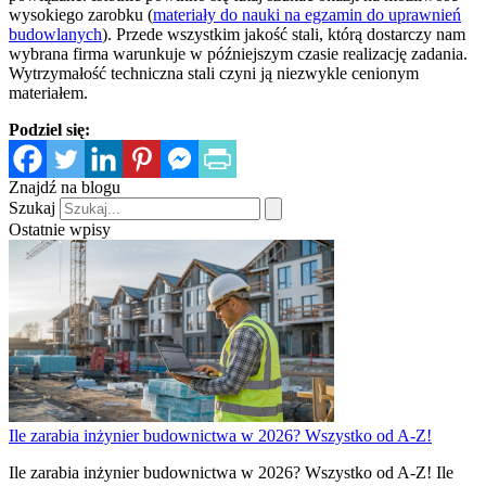
wysokiego zarobku (
materiały do nauki na egzamin do uprawnień
budowlanych
). Przede wszystkim jakość stali, którą dostarczy nam
wybrana firma warunkuje w późniejszym czasie realizację zadania.
Wytrzymałość techniczna stali czyni ją niezwykle cenionym
materiałem.
Podziel się:
Znajdź na blogu
Szukaj
Ostatnie wpisy
Ile zarabia inżynier budownictwa w 2026? Wszystko od A-Z!
Ile zarabia inżynier budownictwa w 2026? Wszystko od A-Z! Ile