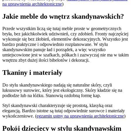
na uprawnienia architektoniczne
)
Jakie meble do wnętrz skandynawskich?
Przede wszystkim liczą się tutaj meble proste w geometrycznych
bryła, bez jakichkolwiek udziwnień, czy zdobień. Fronty najczęściej
wykonuje się bez żłobień, elementów dekoracyjnych. Wszystko jest
bardzo praktyczne i odpowiednio rozplanowane. W stylu
skandynawskim panuje ład i porządek, a więc wszystko
umiejscowione jest w szafkach, półkach i zazwyczaj nie ma w takim
wnętrzu zbyt dużej ilości bibelotów i dekoracji.
Tkaniny i materiały
Do stylu skandynawskiego nadają się naturalne skóry, czyli
luksusowy surowiec, który jest ekologiczny. Skóry kładzie się na
podłodze lub na łóżku. Stanowią ozdobną formę kap.
Styl skandynawski charakteryzuje się prostotą, klasyką oraz
elegancją. Bardzo istotne są tutaj odpowiednie surowce i materiały
wykończeniowe. (
egzamin ustny na uprawnienia architektoniczne
)
Pokój dziecięcy w stylu skandynawskim