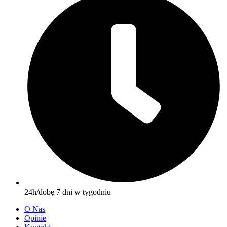
24h/dobę 7 dni w tygodniu
O Nas
Opinie