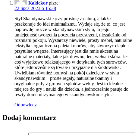
Kaldekor
pisze:
22 lipca 2023 o 15:38
Styl Skandynawski łączy prostotę z naturą, a także
przekonuje do idei minimalizmu. Wydaje się, że to, co jest
naprawdę urocze w skandynawskim stylu, to jego
umiejętność tworzenia poczucia przestrzeni, niezależnie od
rozmiaru pokoju. Wystarczy niewiele, prosty mebel, naturalne
tekstylia i ograniczona paleta kolorów, aby stworzyć ciepłe i
przytulne wnętrze. Interesujący jest dla mnie akcent na
naturalne materiały, takie jak drewno, len, wełna i skóra. Jest
coś wyjątkowo relaksującego w dotykaniu tych surowców,
które jednocześnie są trwałe i przyjazne dla środowiska.
Uwielbiam również pomysł na pokój dziecięcy w stylu
skandynawskim – proste regały, naturalne tkaniny i
oryginalne pufy z grubych splotów wełny. Jest to idealne
miejsce do gry i nauki dla dziecka, a jednocześnie pasuje do
reszty domu utrzymanego w skandynawskim stylu.
Odpowiedz
Dodaj komentarz