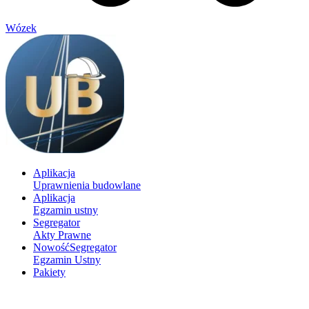
Wózek
Aplikacja
Uprawnienia budowlane
Aplikacja
Egzamin ustny
Segregator
Akty Prawne
Nowość
Segregator
Egzamin Ustny
Pakiety