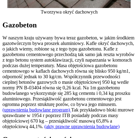
Tworzywa okryć dachowych
Gazobeton
W naszym kraju używany bywa teraz gazobeton, w jakim środkiem
gazotwórczym bywa proszek aluminiowy. Kafle okryć dachowych,
o jakich wiemy, robione są z tego typu gazobetonu. Kafle z
gazobetonu cementowego przechodzą tak samo jak reszta wyrobów
z tego betonu system autoklawizacji, czyli naparzania w komorach
podczas dużej temperatury. Masa objętościowa gazobetonu
cementowego w kaflach dachowych równa się blisko 950 kg/m1,
odporność jednak to 30 kg/cm. Współczynnik przewodności
cieplnej betonów gazowych o masie objętościowej 950 kg wedle
normy PN B-03404 równa się 0,26 kcal. Na 1m gazobetonu
budowlanego wykorzystuje się 285 kg cementu i 0,34 kg proszku
aluminiowego. Przesiąkliwość gazobetonu cementowego jest
ogromna poprzez strukturę porów, co bywa jego minusem.
(uprawnienia budowlane program)
Tak przykładowo bloki murowe
sprawdzane w 1954 r poprzez ITB posiadały podczas masy
objętościowej 670 kg – przesiąkliwość masową 65,8% a
objętościową 44,1%.
(akty prawne uprawnienia budowlane)