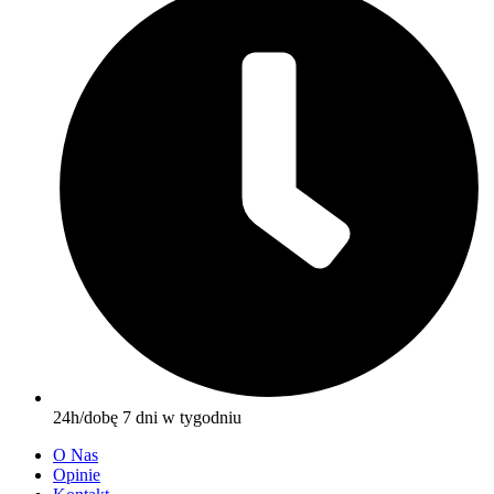
24h/dobę 7 dni w tygodniu
O Nas
Opinie