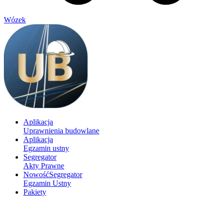
Wózek
Aplikacja
Uprawnienia budowlane
Aplikacja
Egzamin ustny
Segregator
Akty Prawne
Nowość
Segregator
Egzamin Ustny
Pakiety