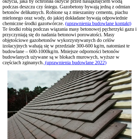
okrycia, jaka by ochroniła okrycie przed nasiąknięciem wodą
podczas deszczu czy śniegu. Gazobetony bywają jedną z odmian
betonów delikatnych. Robione są z mieszaniny cementu, piachu
mielonego oraz wody, do jakiej dokładane bywają odpowiednie
chemiczne środki gazotwórcze.
(uprawnienia budowlane kontakt)
Te środki robią podczas wiązania masy betonowej pęcherzyki gazu i
przyczyniają się do nadania betonowi porowatości. Masy
objętościowe gazobetonów wykorzystywanych do celów
izolacyjnych wahają się w przedziale 300-600 kg/m, natomiast te
budowlane – 600-1000kg/m. Mniejsze odporności betonów
budowlanych używane są w blokach murowych, wyższe w
częściach zginanych.
(uprawnienia budowlane 2022)