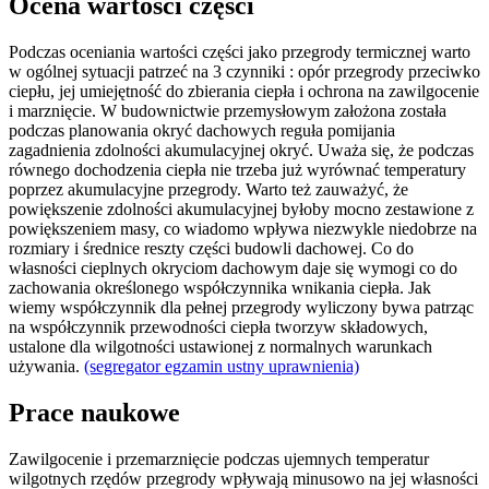
Ocena wartości części
Podczas oceniania wartości części jako przegrody termicznej warto
w ogólnej sytuacji patrzeć na 3 czynniki : opór przegrody przeciwko
ciepłu, jej umiejętność do zbierania ciepła i ochrona na zawilgocenie
i marznięcie. W budownictwie przemysłowym założona została
podczas planowania okryć dachowych reguła pomijania
zagadnienia zdolności akumulacyjnej okryć. Uważa się, że podczas
równego dochodzenia ciepła nie trzeba już wyrównać temperatury
poprzez akumulacyjne przegrody. Warto też zauważyć, że
powiększenie zdolności akumulacyjnej byłoby mocno zestawione z
powiększeniem masy, co wiadomo wpływa niezwykle niedobrze na
rozmiary i średnice reszty części budowli dachowej. Co do
własności cieplnych okryciom dachowym daje się wymogi co do
zachowania określonego współczynnika wnikania ciepła. Jak
wiemy współczynnik dla pełnej przegrody wyliczony bywa patrząc
na współczynnik przewodności ciepła tworzyw składowych,
ustalone dla wilgotności ustawionej z normalnych warunkach
używania.
(segregator egzamin ustny uprawnienia)
Prace naukowe
Zawilgocenie i przemarznięcie podczas ujemnych temperatur
wilgotnych rzędów przegrody wpływają minusowo na jej własności