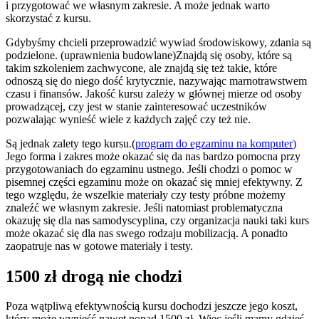
i przygotować we własnym zakresie. A może jednak warto
skorzystać z kursu.
Gdybyśmy chcieli przeprowadzić wywiad środowiskowy, zdania są
podzielone. (uprawnienia budowlane)Znajdą się osoby, które są
takim szkoleniem zachwycone, ale znajdą się też takie, które
odnoszą się do niego dość krytycznie, nazywając marnotrawstwem
czasu i finansów. Jakość kursu zależy w głównej mierze od osoby
prowadzącej, czy jest w stanie zainteresować uczestników
pozwalając wynieść wiele z każdych zajęć czy też nie.
Są jednak zalety tego kursu.(
program do egzaminu na komputer
)
Jego forma i zakres może okazać się da nas bardzo pomocna przy
przygotowaniach do egzaminu ustnego. Jeśli chodzi o pomoc w
pisemnej części egzaminu może on okazać się mniej efektywny. Z
tego względu, że wszelkie materiały czy testy próbne możemy
znaleźć we własnym zakresie. Jeśli natomiast problematyczna
okazuję się dla nas samodyscyplina, czy organizacja nauki taki kurs
może okazać się dla nas swego rodzaju mobilizacją. A ponadto
zaopatruje nas w gotowe materiały i testy.
1500 zł drogą nie chodzi
Poza wątpliwą efektywnością kursu dochodzi jeszcze jego koszt,
który może wynieść nawet ponad 1500 zł. Więc jeśli mamy gdzieś