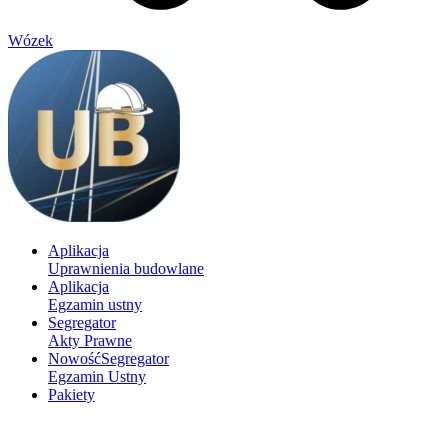
Wózek
Aplikacja
Uprawnienia budowlane
Aplikacja
Egzamin ustny
Segregator
Akty Prawne
Nowość
Segregator
Egzamin Ustny
Pakiety