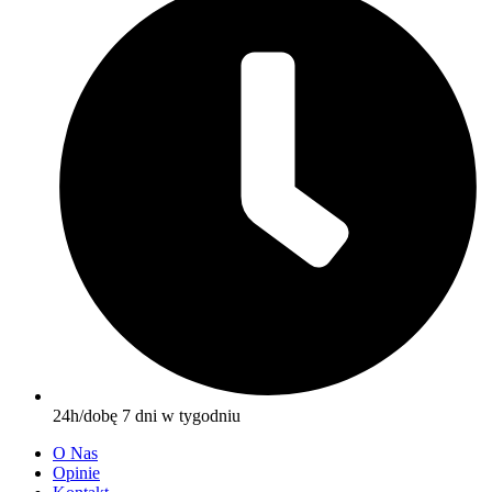
24h/dobę 7 dni w tygodniu
O Nas
Opinie