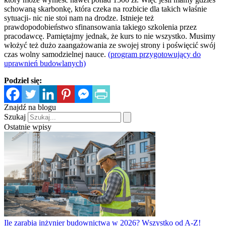
schowaną skarbonkę, która czeka na rozbicie dla takich właśnie
sytuacji- nic nie stoi nam na drodze. Istnieje też
prawdopodobieństwo sfinansowania takiego szkolenia przez
pracodawcę. Pamiętajmy jednak, że kurs to nie wszystko. Musimy
włożyć też dużo zaangażowania ze swojej strony i poświęcić swój
czas wolny samodzielnej nauce.
(program przygotowujący do
uprawnień budowlanych)
Podziel się:
Znajdź na blogu
Szukaj
Ostatnie wpisy
Ile zarabia inżynier budownictwa w 2026? Wszystko od A-Z!