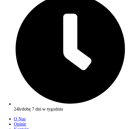
24h/dobę 7 dni w tygodniu
O Nas
Opinie