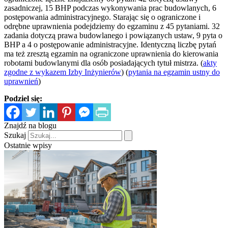
zasadniczej, 15 BHP podczas wykonywania prac budowlanych, 6
postępowania administracyjnego. Starając się o ograniczone i
odrębne uprawnienia podejdziemy do egzaminu z 45 pytaniami. 32
zadania dotyczą prawa budowlanego i powiązanych ustaw, 9 pyta o
BHP a 4 o postępowanie administracyjne. Identyczną liczbę pytań
ma też zresztą egzamin na ograniczone uprawnienia do kierowania
robotami budowlanymi dla osób posiadających tytuł mistrza. (
akty
zgodne z wykazem Izby Inżynierów
) (
pytania na egzamin ustny do
uprawnień
)
Podziel się:
Znajdź na blogu
Szukaj
Ostatnie wpisy