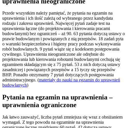
uprawnienia nieograniczone
Przede wszystkim należy pamiętać, że pytania na egzamin na
uprawnienia i ich ilość zależą od wybranego przez kandydata
rodzaju i zakresu uprawnień. Najwięcej pytań zadaje test na
uprawnienia łączne (do projektowania i kierowania pracami
budowlanymi) bez ograniczeń – aż 90. 63 pytania dotyczą ustawy o
prawie budowlanym i powiązanych z nią przepisów. 18 zadań pyta
o warunki bezpieczeństwa i higieny pracy podczas wykonywania
robót budowlanych. 9 pytań wiąże się z kodeksem postępowania
cywilnego. Uprawnienia nieograniczone ale odrębnie do
projektowania lub kierowania robotami budowlanymi cechują się
egzaminem składającym się z 75 pytań. 53 z nich dotyczą ustawy
zasadniczej i powiązanych przepisów a 15 tyczy się przepisów
BHP. Ponadto otrzymamy 7 pytań dotyczących postępowania
administracyjnego. (
materiały do nauki na egzamin do uprawnień
budowlanych
)
Pytania na egzamin na uprawnienia –
uprawnienia ograniczone
Jak łatwo zauważyć, liczba pytań zmniejsza się wraz z obniżaniem
wymagań. Z tego powodu na egzaminie na uprawnienia
ograniczone łączne znajdziemy 60 pytań. 42 dotyczą ustawy