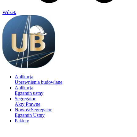
Wózek
Aplikacja
Uprawnienia budowlane
Aplikacja
Egzamin ustny
Segregator
Akty Prawne
Nowość
Segregator
Egzamin Ustny
Pakiety