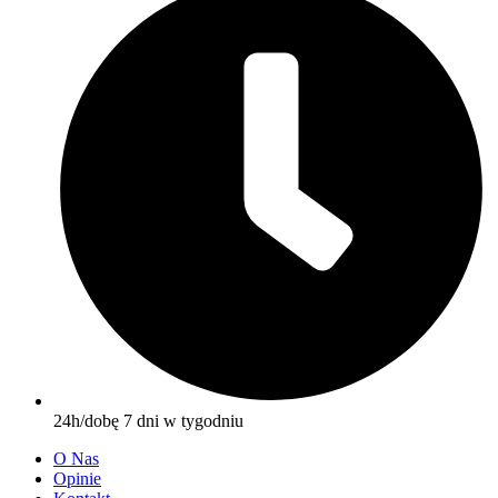
24h/dobę 7 dni w tygodniu
O Nas
Opinie