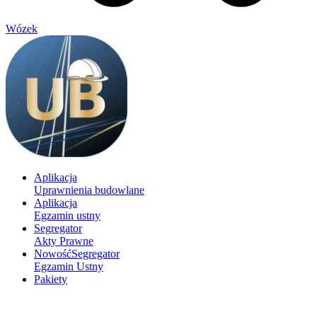
Wózek
Aplikacja
Uprawnienia budowlane
Aplikacja
Egzamin ustny
Segregator
Akty Prawne
Nowość
Segregator
Egzamin Ustny
Pakiety