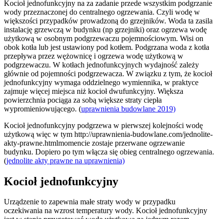
Kocioł jednofunkcyjny na za zadanie przede wszystkim podgrzanie
wody przeznaczonej do centralnego ogrzewania. Czyli wodę w
większości przypadków prowadzoną do grzejników. Woda ta zasila
instalację grzewczą w budynku (np grzejniki) oraz ogrzewa wodę
użytkową w osobnym podgrzewaczu pojemnościowym. Wisi on
obok kotła lub jest ustawiony pod kotłem. Podgrzana woda z kotła
przepływa przez wężownicę i ogrzewa wodę użytkową w
podgrzewaczu. W kotłach jednofunkcyjnych wydajność zależy
głównie od pojemności podgrzewacza. W związku z tym, że kocioł
jednofunkcyjny wymaga oddzielnego wymiennika, w praktyce
zajmuje więcej miejsca niż kocioł dwufunkcyjny. Większa
powierzchnia pociąga za sobą większe straty ciepła
wypromieniowującego. (
uprawnienia budowlane 2019)
Kocioł jednofunkcyjny podgrzewa w pierwszej kolejności wodę
użytkową więc w tym http://uprawnienia-budowlane.com/jednolite-
akty-prawne.htmlmomencie zostaje przerwane ogrzewanie
budynku. Dopiero po tym włącza się obieg centralnego ogrzewania.
(
jednolite akty prawne na uprawnienia)
Kocioł jednofunkcyjny
Urządzenie to zapewnia małe straty wody w przypadku
oczekiwania na wzrost temperatury wody. Kocioł jednofunkcyjny