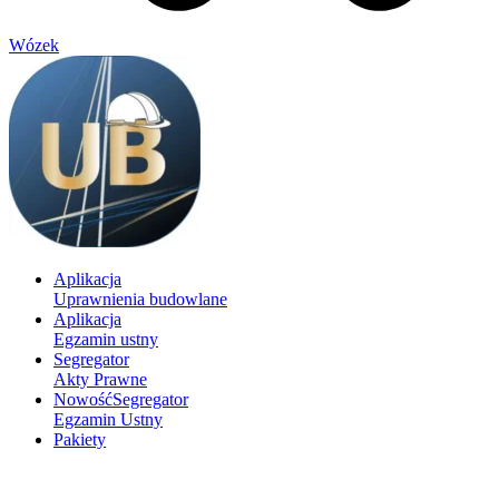
Wózek
Aplikacja
Uprawnienia budowlane
Aplikacja
Egzamin ustny
Segregator
Akty Prawne
Nowość
Segregator
Egzamin Ustny
Pakiety