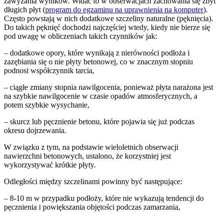
zawyżania wyników. Widać to w obserwacjach zachowania się zbyt
długich płyt (
program do egzaminu na uprawnienia na komputer
).
Często powstają w nich dodatkowe szczeliny naturalne (pęknięcia).
Do takich pęknięć dochodzi najczęściej wtedy, kiedy nie bierze się
pod uwagę w obliczeniach takich czynników jak:
– dodatkowe opory, które wynikają z nierówności podłoża i
zazębiania się o nie płyty betonowej, co w znacznym stopniu
podnosi współczynnik tarcia,
– ciągłe zmiany stopnia nawilgocenia, ponieważ płyta narażona jest
na szybkie nawilgocenie w czasie opadów atmosferycznych, a
potem szybkie wysychanie,
– skurcz lub pęcznienie betonu, które pojawia się już podczas
okresu dojrzewania.
W związku z tym, na podstawie wieloletnich obserwacji
nawierzchni betonowych, ustalono, że korzystniej jest
wykorzystywać krótkie płyty.
Odległości między szczelinami powinny być następujące:
– 8-10 m w przypadku podłoży, które nie wykazują tendencji do
pęcznienia i powiększania objętości podczas zamarzania,