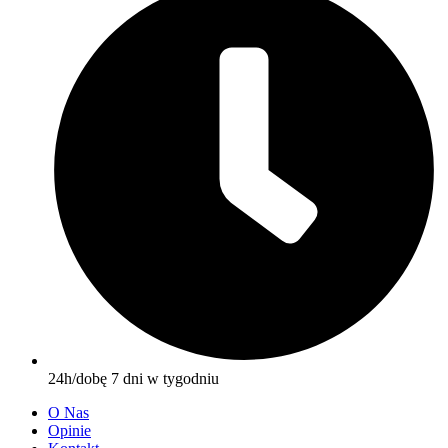
24h/dobę 7 dni w tygodniu
O Nas
Opinie