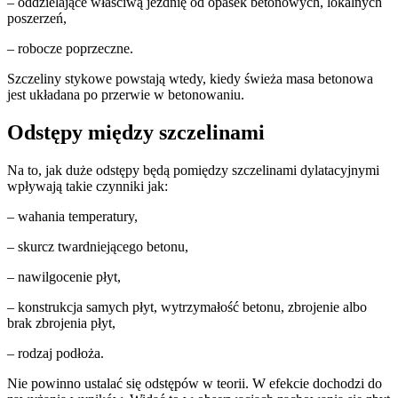
– oddzielające właściwą jezdnię od opasek betonowych, lokalnych
poszerzeń,
– robocze poprzeczne.
Szczeliny stykowe powstają wtedy, kiedy świeża masa betonowa
jest układana po przerwie w betonowaniu.
Odstępy między szczelinami
Na to, jak duże odstępy będą pomiędzy szczelinami dylatacyjnymi
wpływają takie czynniki jak:
– wahania temperatury,
– skurcz twardniejącego betonu,
– nawilgocenie płyt,
– konstrukcja samych płyt, wytrzymałość betonu, zbrojenie albo
brak zbrojenia płyt,
– rodzaj podłoża.
Nie powinno ustalać się odstępów w teorii. W efekcie dochodzi do