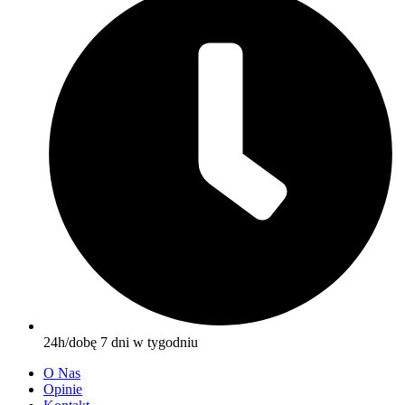
24h/dobę 7 dni w tygodniu
O Nas
Opinie