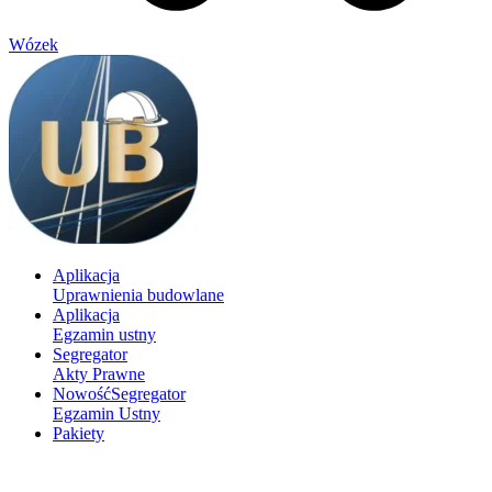
Wózek
Aplikacja
Uprawnienia budowlane
Aplikacja
Egzamin ustny
Segregator
Akty Prawne
Nowość
Segregator
Egzamin Ustny
Pakiety