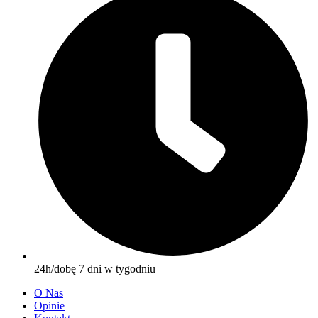
24h/dobę 7 dni w tygodniu
O Nas
Opinie