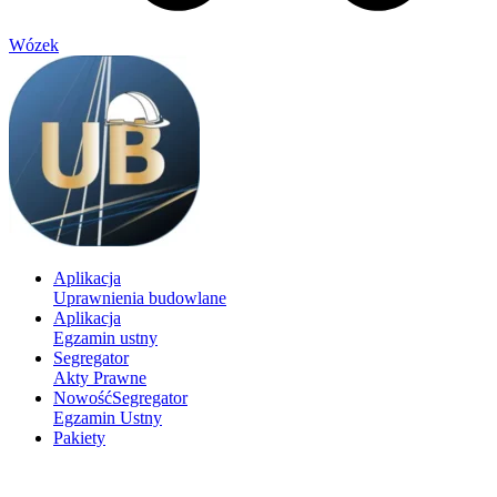
Wózek
Aplikacja
Uprawnienia budowlane
Aplikacja
Egzamin ustny
Segregator
Akty Prawne
Nowość
Segregator
Egzamin Ustny
Pakiety