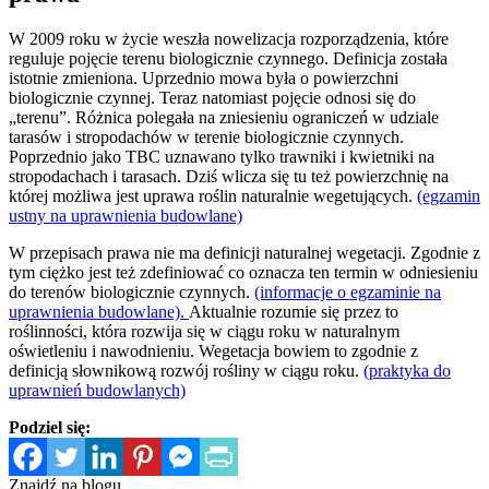
W 2009 roku w życie weszła nowelizacja rozporządzenia, które
reguluje pojęcie terenu biologicznie czynnego. Definicja została
istotnie zmieniona. Uprzednio mowa była o powierzchni
biologicznie czynnej. Teraz natomiast pojęcie odnosi się do
„terenu”. Różnica polegała na zniesieniu ograniczeń w udziale
tarasów i stropodachów w terenie biologicznie czynnych.
Poprzednio jako TBC uznawano tylko trawniki i kwietniki na
stropodachach i tarasach. Dziś wlicza się tu też powierzchnię na
której możliwa jest uprawa roślin naturalnie wegetujących.
(egzamin
ustny na uprawnienia budowlane)
W przepisach prawa nie ma definicji naturalnej wegetacji. Zgodnie z
tym ciężko jest też zdefiniować co oznacza ten termin w odniesieniu
do terenów biologicznie czynnych.
(informacje o egzaminie na
uprawnienia budowlane).
Aktualnie rozumie się przez to
roślinności, która rozwija się w ciągu roku w naturalnym
oświetleniu i nawodnieniu. Wegetacja bowiem to zgodnie z
definicją słownikową rozwój rośliny w ciągu roku.
(praktyka do
uprawnień budowlanych)
Podziel się:
Znajdź na blogu