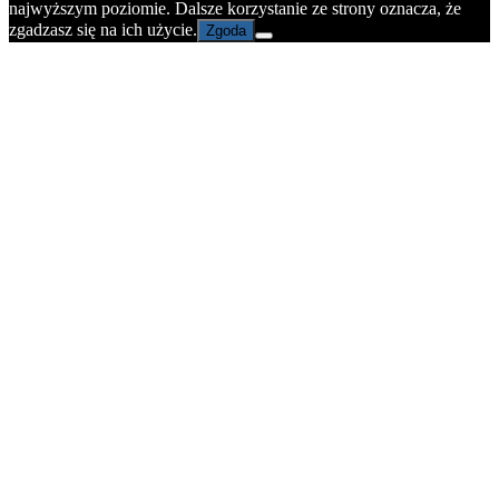
najwyższym poziomie. Dalsze korzystanie ze strony oznacza, że
zgadzasz się na ich użycie.
Zgoda