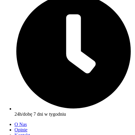
24h/dobę 7 dni w tygodniu
O Nas
Opinie