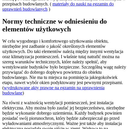
przepisach budowlanych. (
materiały do nauki na egzamin do
uprawnień budowlanych
)
Normy techniczne w odniesieniu do
elementów użytkowych
W celu wygodnego i komfortowego użytkowania obiektu,
niezbędne jest zadbanie o jakość określonych elementów
użytkowych. Do taki elementów należą między innymi wentylacja
oraz klimatyzacja pomieszczeń. I właśnie tutaj natrafić można na
szereg warunków technicznych, które należy spełnić, aby
wentylowanie budynków było bezpieczne. Szczególną wagę należy
przywiązać do dobrego dopływu powietrza do obiektu
budowlanego. Nie ma tu miejsca na pominięcia jakiegokolwiek
etapu, nawet wybór okien podyktowany jest pewnymi przepisami.
(
wydrukowane akty prawne na egzamin na uprawnienia
budowlane
)
Na równi z ważnością wentylacji pomieszczeń, jest instalacja
elektryczna. Aby można było zaufać jej bezpieczeństwu, niezbędne
będzie wykonanie dobrego uziemienia. Każdy budynek powinien
posiadać swój piorunochron, który będzie zabezpieczał go przed
wyładowaniami atmosferycznymi. Ważne jest także aby instalacja
elektryczna posiadała swoje ujście w ziemi. Wpływa to na