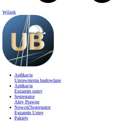
Wózek
Aplikacja
Uprawnienia budowlane
Aplikacja
Egzamin ustny
Segregator
Akty Prawne
Nowość
Segregator
Egzamin Ustny
Pakiety