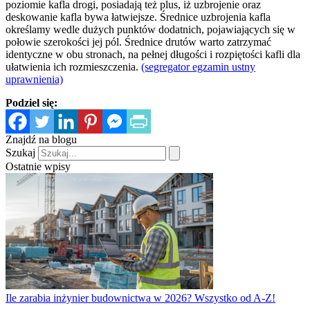
poziomie kafla drogi, posiadają też plus, iż uzbrojenie oraz
deskowanie kafla bywa łatwiejsze. Średnice uzbrojenia kafla
określamy wedle dużych punktów dodatnich, pojawiających się w
połowie szerokości jej pól. Średnice drutów warto zatrzymać
identyczne w obu stronach, na pełnej długości i rozpiętości kafli dla
ułatwienia ich rozmieszczenia.
(segregator egzamin ustny
uprawnienia)
Podziel się:
Znajdź na blogu
Szukaj
Ostatnie wpisy
Ile zarabia inżynier budownictwa w 2026? Wszystko od A-Z!