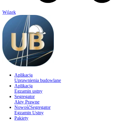
Wózek
Aplikacja
Uprawnienia budowlane
Aplikacja
Egzamin ustny
Segregator
Akty Prawne
Nowość
Segregator
Egzamin Ustny
Pakiety