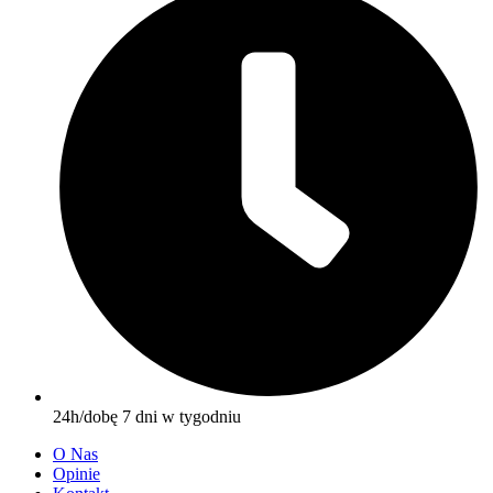
24h/dobę 7 dni w tygodniu
O Nas
Opinie