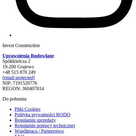
Invest Construction
Uprawnienia Budowlane
Spółdzielcza 2
19-200 Grajewo
+48 515 870 249
[email protected]
NIP: 7191520776
REGON: 360407814
Do pobrania
Pliki Cookies
Polityka prywatności RODO
Regulamin sprzedaży
Regulamin pomocy technicznej
Współpraca / Partnerstwo