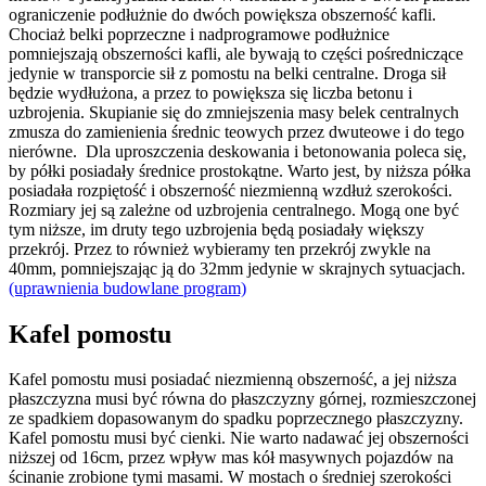
ograniczenie podłużnie do dwóch powiększa obszerność kafli.
Chociaż belki poprzeczne i nadprogramowe podłużnice
pomniejszają obszerności kafli, ale bywają to części pośredniczące
jedynie w transporcie sił z pomostu na belki centralne. Droga sił
będzie wydłużona, a przez to powiększa się liczba betonu i
uzbrojenia. Skupianie się do zmniejszenia masy belek centralnych
zmusza do zamienienia średnic teowych przez dwuteowe i do tego
nierówne. Dla uproszczenia deskowania i betonowania poleca się,
by półki posiadały średnice prostokątne. Warto jest, by niższa półka
posiadała rozpiętość i obszerność niezmienną wzdłuż szerokości.
Rozmiary jej są zależne od uzbrojenia centralnego. Mogą one być
tym niższe, im druty tego uzbrojenia będą posiadały większy
przekrój. Przez to również wybieramy ten przekrój zwykle na
40mm, pomniejszając ją do 32mm jedynie w skrajnych sytuacjach.
(uprawnienia budowlane program)
Kafel pomostu
Kafel pomostu musi posiadać niezmienną obszerność, a jej niższa
płaszczyzna musi być równa do płaszczyzny górnej, rozmieszczonej
ze spadkiem dopasowanym do spadku poprzecznego płaszczyzny.
Kafel pomostu musi być cienki. Nie warto nadawać jej obszerności
niższej od 16cm, przez wpływ mas kół masywnych pojazdów na
ścinanie zrobione tymi masami. W mostach o średniej szerokości