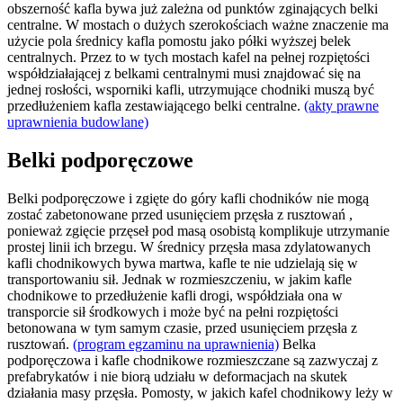
obszerność kafla bywa już zależna od punktów zginających belki
centralne. W mostach o dużych szerokościach ważne znaczenie ma
użycie pola średnicy kafla pomostu jako półki wyższej belek
centralnych. Przez to w tych mostach kafel na pełnej rozpiętości
współdziałającej z belkami centralnymi musi znajdować się na
jednej rosłości, wsporniki kafli, utrzymujące chodniki muszą być
przedłużeniem kafla zestawiającego belki centralne.
(akty prawne
uprawnienia budowlane)
Belki podporęczowe
Belki podporęczowe i zgięte do góry kafli chodników nie mogą
zostać zabetonowane przed usunięciem przęsła z rusztowań ,
ponieważ zgięcie przęseł pod masą osobistą komplikuje utrzymanie
prostej linii ich brzegu. W średnicy przęsła masa zdylatowanych
kafli chodnikowych bywa martwa, kafle te nie udzielają się w
transportowaniu sił. Jednak w rozmieszczeniu, w jakim kafle
chodnikowe to przedłużenie kafli drogi, współdziała ona w
transporcie sił środkowych i może być na pełni rozpiętości
betonowana w tym samym czasie, przed usunięciem przęsła z
rusztowań.
(program egzaminu na uprawnienia)
Belka
podporęczowa i kafle chodnikowe rozmieszczane są zazwyczaj z
prefabrykatów i nie biorą udziału w deformacjach na skutek
działania masy przęsła. Pomosty, w jakich kafel chodnikowy leży w