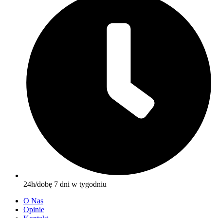
24h/dobę 7 dni w tygodniu
O Nas
Opinie