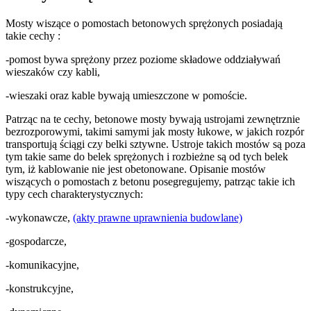
Mosty wiszące o pomostach betonowych sprężonych posiadają
takie cechy :
-pomost bywa sprężony przez poziome składowe oddziaływań
wieszaków czy kabli,
-wieszaki oraz kable bywają umieszczone w pomoście.
Patrząc na te cechy, betonowe mosty bywają ustrojami zewnętrznie
bezrozporowymi, takimi samymi jak mosty łukowe, w jakich rozpór
transportują ściągi czy belki sztywne. Ustroje takich mostów są poza
tym takie same do belek sprężonych i rozbieżne są od tych belek
tym, iż kablowanie nie jest obetonowane. Opisanie mostów
wiszących o pomostach z betonu posegregujemy, patrząc takie ich
typy cech charakterystycznych:
-wykonawcze,
(akty prawne uprawnienia budowlane)
-gospodarcze,
-komunikacyjne,
-konstrukcyjne,