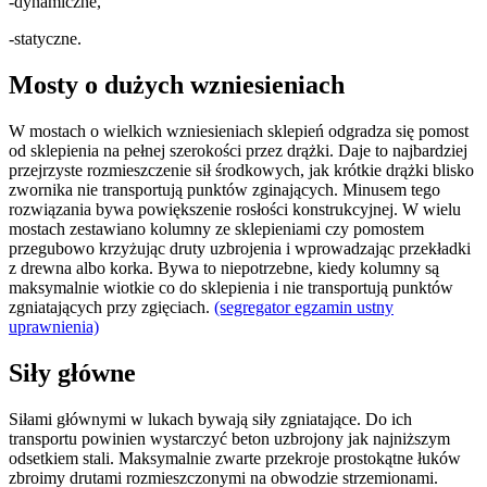
-dynamiczne,
-statyczne.
Mosty o dużych wzniesieniach
W mostach o wielkich wzniesieniach sklepień odgradza się pomost
od sklepienia na pełnej szerokości przez drążki. Daje to najbardziej
przejrzyste rozmieszczenie sił środkowych, jak krótkie drążki blisko
zwornika nie transportują punktów zginających. Minusem tego
rozwiązania bywa powiększenie rosłości konstrukcyjnej. W wielu
mostach zestawiano kolumny ze sklepieniami czy pomostem
przegubowo krzyżując druty uzbrojenia i wprowadzając przekładki
z drewna albo korka. Bywa to niepotrzebne, kiedy kolumny są
maksymalnie wiotkie co do sklepienia i nie transportują punktów
zgniatających przy zgięciach.
(segregator egzamin ustny
uprawnienia)
Siły główne
Siłami głównymi w lukach bywają siły zgniatające. Do ich
transportu powinien wystarczyć beton uzbrojony jak najniższym
odsetkiem stali. Maksymalnie zwarte przekroje prostokątne łuków
zbroimy drutami rozmieszczonymi na obwodzie strzemionami.