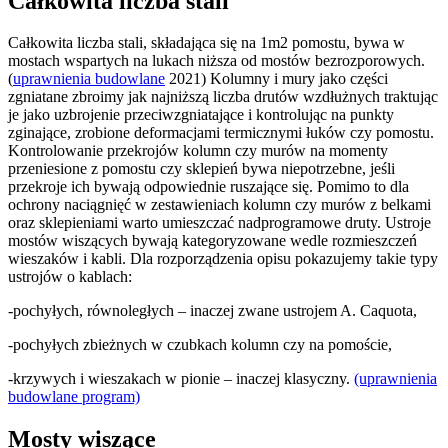
Całkowita liczba stali
Całkowita liczba stali, składająca się na 1m2 pomostu, bywa w
mostach wspartych na lukach niższa od mostów bezrozporowych.
(
uprawnienia budowlane
2021) Kolumny i mury jako części
zgniatane zbroimy jak najniższą liczba drutów wzdłużnych traktując
je jako uzbrojenie przeciwzgniatające i kontrolując na punkty
zginające, zrobione deformacjami termicznymi łuków czy pomostu.
Kontrolowanie przekrojów kolumn czy murów na momenty
przeniesione z pomostu czy sklepień bywa niepotrzebne, jeśli
przekroje ich bywają odpowiednie ruszające się. Pomimo to dla
ochrony naciągnięć w zestawieniach kolumn czy murów z belkami
oraz sklepieniami warto umieszczać nadprogramowe druty. Ustroje
mostów wiszących bywają kategoryzowane wedle rozmieszczeń
wieszaków i kabli. Dla rozporządzenia opisu pokazujemy takie typy
ustrojów o kablach:
-pochyłych, równoległych – inaczej zwane ustrojem A. Caquota,
-pochyłych zbieżnych w czubkach kolumn czy na pomoście,
-krzywych i wieszakach w pionie – inaczej klasyczny.
(uprawnienia
budowlane program)
Mosty wiszące