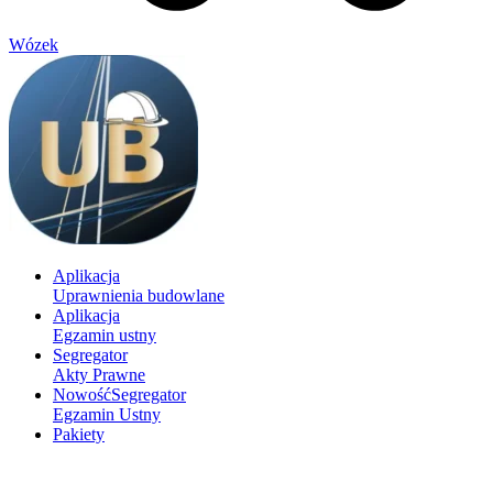
Wózek
Aplikacja
Uprawnienia budowlane
Aplikacja
Egzamin ustny
Segregator
Akty Prawne
Nowość
Segregator
Egzamin Ustny
Pakiety