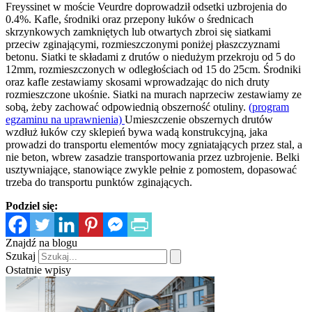
Freyssinet w moście Veurdre doprowadził odsetki uzbrojenia do
0.4%. Kafle, środniki oraz przepony łuków o średnicach
skrzynkowych zamkniętych lub otwartych zbroi się siatkami
przeciw zginającymi, rozmieszczonymi poniżej płaszczyznami
betonu. Siatki te składami z drutów o niedużym przekroju od 5 do
12mm, rozmieszczonych w odległościach od 15 do 25cm. Środniki
oraz kafle zestawiamy skosami wprowadzając do nich druty
rozmieszczone ukośnie. Siatki na murach naprzeciw zestawiamy ze
sobą, żeby zachować odpowiednią obszerność otuliny.
(program
egzaminu na uprawnienia)
Umieszczenie obszernych drutów
wzdłuż łuków czy sklepień bywa wadą konstrukcyjną, jaka
prowadzi do transportu elementów mocy zgniatających przez stal, a
nie beton, wbrew zasadzie transportowania przez uzbrojenie. Belki
usztywniające, stanowiące zwykle pełnie z pomostem, dopasować
trzeba do transportu punktów zginających.
Podziel się:
Znajdź na blogu
Szukaj
Ostatnie wpisy