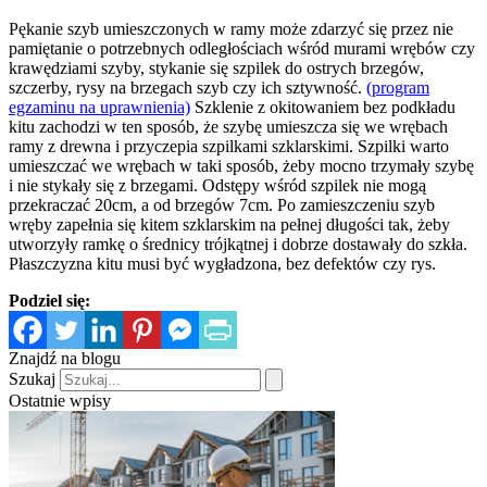
Pękanie szyb umieszczonych w ramy może zdarzyć się przez nie
pamiętanie o potrzebnych odległościach wśród murami wrębów czy
krawędziami szyby, stykanie się szpilek do ostrych brzegów,
szczerby, rysy na brzegach szyb czy ich sztywność.
(program
egzaminu na uprawnienia)
Szklenie z okitowaniem bez podkładu
kitu zachodzi w ten sposób, że szybę umieszcza się we wrębach
ramy z drewna i przyczepia szpilkami szklarskimi. Szpilki warto
umieszczać we wrębach w taki sposób, żeby mocno trzymały szybę
i nie stykały się z brzegami. Odstępy wśród szpilek nie mogą
przekraczać 20cm, a od brzegów 7cm. Po zamieszczeniu szyb
wręby zapełnia się kitem szklarskim na pełnej długości tak, żeby
utworzyły ramkę o średnicy trójkątnej i dobrze dostawały do szkła.
Płaszczyzna kitu musi być wygładzona, bez defektów czy rys.
Podziel się:
Znajdź na blogu
Szukaj
Ostatnie wpisy