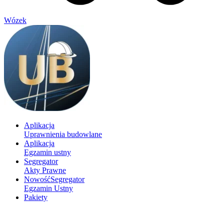
Wózek
Aplikacja
Uprawnienia budowlane
Aplikacja
Egzamin ustny
Segregator
Akty Prawne
Nowość
Segregator
Egzamin Ustny
Pakiety