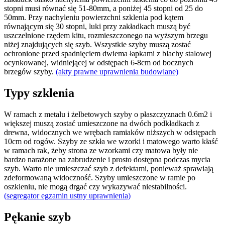
stopni musi równać się 51-80mm, a poniżej 45 stopni od 25 do
50mm. Przy nachyleniu powierzchni szklenia pod kątem
równającym się 30 stopni, luki przy zakładkach muszą być
uszczelnione rzędem kitu, rozmieszczonego na wyższym brzegu
niżej znajdujących się szyb. Wszystkie szyby muszą zostać
ochronione przed spadnięciem dwiema łapkami z blachy stalowej
ocynkowanej, widniejącej w odstępach 6-8cm od bocznych
brzegów szyby.
(akty prawne uprawnienia budowlane)
Typy szklenia
W ramach z metalu i żelbetowych szyby o płaszczyznach 0.6m2 i
większej muszą zostać umieszczone na dwóch podkładkach z
drewna, widocznych we wrębach ramiaków niższych w odstępach
10cm od rogów. Szyby ze szkła we wzorki i matowego warto kłaść
w ramach rak, żeby strona ze wzorkami czy matowa były nie
bardzo narażone na zabrudzenie i prosto dostępna podczas mycia
szyb. Warto nie umieszczać szyb z defektami, ponieważ sprawiają
zdeformowaną widoczność. Szyby umieszczone w ramie po
oszkleniu, nie mogą drgać czy wykazywać niestabilności.
(segregator egzamin ustny uprawnienia)
Pękanie szyb