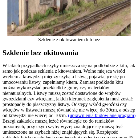
Szklenie z okitowaniem lub bez
Szklenie bez okitowania
W takich przypadkach szyby umieszcza się na podkładzie z kitu, tak
samo jak podczas szklenia z kitowaniem. Wolne miejsca wśród
wrębem a krawędzią między szybą a listwą, pojawiające się po
umocowaniu listwy, zapełniamy kitem. Zamiast podkładu kitu
można wykorzystać przekładki z gumy czy materiałów
nienaturalnych. Listwy muszą zostać dostawione do wrębów
gwoździami czy wkrętami, jakich kierunek zagłębienia musi zostać
prostopadły do płaszczyzny listwy. Odstępy wśród gwoździ czy
wkrętów w listwach muszą równać się nie więcej do 30cm, a odstęp
od krawędzi nie więcej od 10cm.
(uprawnienia budowlane program)
Brzegi zakładek muszą leżeć równolegle co do ramiaków
poziomych, przy czym szyby wyżej znajdujące się muszą być
umieszczone na szybach niżej znajdujących się. Rozpiętość
zakładek blisko nachylenia powierzchni szklenia co do poziomu 45