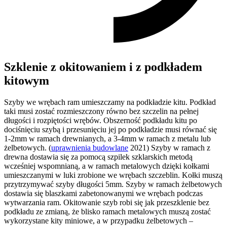
Szklenie z okitowaniem i z podkładem
kitowym
Szyby we wrębach ram umieszczamy na podkładzie kitu. Podkład
taki musi zostać rozmieszczony równo bez szczelin na pełnej
długości i rozpiętości wrębów. Obszerność podkładu kitu po
dociśnięciu szybą i przesunięciu jej po podkładzie musi równać się
1-2mm w ramach drewnianych, a 3-4mm w ramach z metalu lub
żelbetowych. (
uprawnienia budowlane
2021) Szyby w ramach z
drewna dostawia się za pomocą szpilek szklarskich metodą
wcześniej wspomnianą, a w ramach metalowych dzięki kołkami
umieszczanymi w luki zrobione we wrębach szczeblin. Kołki muszą
przytrzymywać szyby długości 5mm. Szyby w ramach żelbetowych
dostawia się blaszkami zabetonowanymi we wrębach podczas
wytwarzania ram. Okitowanie szyb robi się jak przeszklenie bez
podkładu ze zmianą, że blisko ramach metalowych muszą zostać
wykorzystane kity miniowe, a w przypadku żelbetowych –