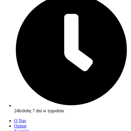
24h/dobę 7 dni w tygodniu
O Nas
Opinie