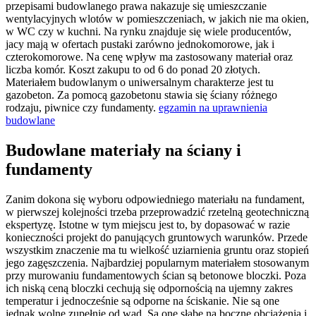
przepisami budowlanego prawa nakazuje się umieszczanie
wentylacyjnych wlotów w pomieszczeniach, w jakich nie ma okien,
w WC czy w kuchni. Na rynku znajduje się wiele producentów,
jacy mają w ofertach pustaki zarówno jednokomorowe, jak i
czterokomorowe. Na cenę wpływ ma zastosowany materiał oraz
liczba komór. Koszt zakupu to od 6 do ponad 20 złotych.
Materiałem budowlanym o uniwersalnym charakterze jest tu
gazobeton. Za pomocą gazobetonu stawia się ściany różnego
rodzaju, piwnice czy fundamenty.
egzamin na uprawnienia
budowlane
Budowlane materiały na ściany i
fundamenty
Zanim dokona się wyboru odpowiedniego materiału na fundament,
w pierwszej kolejności trzeba przeprowadzić rzetelną geotechniczną
ekspertyzę. Istotne w tym miejscu jest to, by dopasować w razie
konieczności projekt do panujących gruntowych warunków. Przede
wszystkim znaczenie ma tu wielkość uziarnienia gruntu oraz stopień
jego zagęszczenia. Najbardziej popularnym materiałem stosowanym
przy murowaniu fundamentowych ścian są betonowe bloczki. Poza
ich niską ceną bloczki cechują się odpornością na ujemny zakres
temperatur i jednocześnie są odporne na ściskanie. Nie są one
jednak wolne zupełnie od wad. Są one słabe na boczne obciążenia i