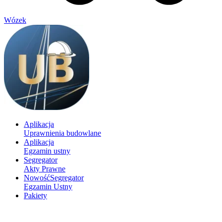
Wózek
Aplikacja
Uprawnienia budowlane
Aplikacja
Egzamin ustny
Segregator
Akty Prawne
Nowość
Segregator
Egzamin Ustny
Pakiety