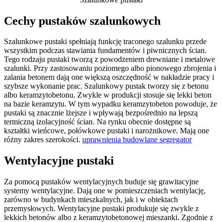
Cechy pustaków szalunkowych
Szalunkowe pustaki spełniają funkcję traconego szalunku przede
wszystkim podczas stawiania fundamentów i piwnicznych ścian.
Tego rodzaju pustaki tworzą z powodzeniem drewniane i metalowe
szalunki. Przy zastosowaniu poziomego albo pionowego zbrojenia i
zalania betonem dają one większą oszczędność w nakładzie pracy i
szybsze wykonanie prac. Szalunkowy pustak tworzy się z betonu
albo keramzytobetonu. Zwykle w produkcji stosuje się lekki beton
na bazie keramzytu. W tym wypadku keramzytobeton powoduje, że
pustaki są znacznie lżejsze i wpływają bezpośrednio na lepszą
termiczną izolacyjność ścian. Na rynku obecnie dostępne są
kształtki wieńcowe, połówkowe pustaki i narożnikowe. Mają one
różny zakres szerokości.
uprawnienia budowlane segregator
Wentylacyjne pustaki
Za pomocą pustaków wentylacyjnych buduje się grawitacyjne
systemy wentylacyjne. Dają one w pomieszczeniach wentylację,
zarówno w budynkach mieszkalnych, jak i w obiektach
przemysłowych. Wentylacyjne pustaki produkuje się zwykle z
lekkich betonów albo z keramzytobetonowej mieszanki. Zgodnie z