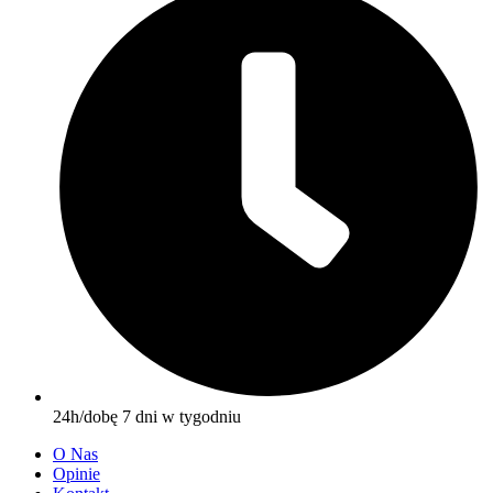
24h/dobę 7 dni w tygodniu
O Nas
Opinie