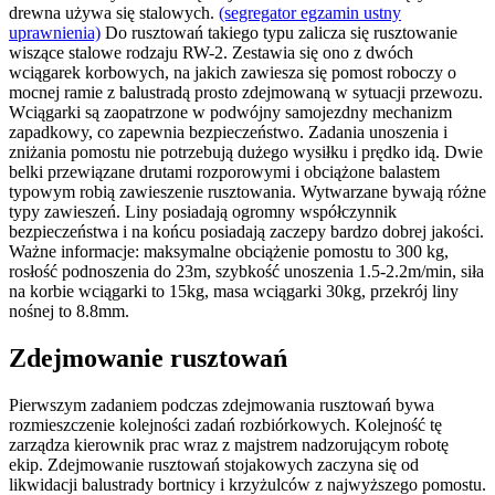
drewna używa się stalowych.
(segregator egzamin ustny
uprawnienia)
Do rusztowań takiego typu zalicza się rusztowanie
wiszące stalowe rodzaju RW-2. Zestawia się ono z dwóch
wciągarek korbowych, na jakich zawiesza się pomost roboczy o
mocnej ramie z balustradą prosto zdejmowaną w sytuacji przewozu.
Wciągarki są zaopatrzone w podwójny samojezdny mechanizm
zapadkowy, co zapewnia bezpieczeństwo. Zadania unoszenia i
zniżania pomostu nie potrzebują dużego wysiłku i prędko idą. Dwie
belki przewiązane drutami rozporowymi i obciążone balastem
typowym robią zawieszenie rusztowania. Wytwarzane bywają różne
typy zawieszeń. Liny posiadają ogromny współczynnik
bezpieczeństwa i na końcu posiadają zaczepy bardzo dobrej jakości.
Ważne informacje: maksymalne obciążenie pomostu to 300 kg,
rosłość podnoszenia do 23m, szybkość unoszenia 1.5-2.2m/min, siła
na korbie wciągarki to 15kg, masa wciągarki 30kg, przekrój liny
nośnej to 8.8mm.
Zdejmowanie rusztowań
Pierwszym zadaniem podczas zdejmowania rusztowań bywa
rozmieszczenie kolejności zadań rozbiórkowych. Kolejność tę
zarządza kierownik prac wraz z majstrem nadzorującym robotę
ekip. Zdejmowanie rusztowań stojakowych zaczyna się od
likwidacji balustrady bortnicy i krzyżulców z najwyższego pomostu.