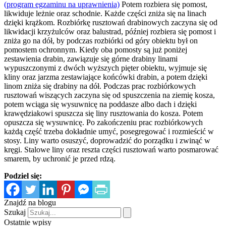
(program egzaminu na uprawnienia)
Potem rozbiera się pomost,
likwiduje leżnie oraz schodnie. Każde części zniża się na linach
dzięki krążkom. Rozbiórkę rusztowań drabinowych zaczyna się od
likwidacji krzyżulców oraz balustrad, później rozbiera się pomost i
zniża go na dół, by podczas rozbiórki od góry obiektu był on
pomostem ochronnym. Kiedy oba pomosty są już poniżej
zestawienia drabin, zawiązuje się górne drabiny linami
wypuszczonymi z dwóch wyższych pięter obiektu, wyjmuje się
kliny oraz jarzma zestawiające końcówki drabin, a potem dzięki
linom zniża się drabiny na dół. Podczas prac rozbiórkowych
rusztowań wiszących zaczyna się od spuszczenia na ziemię kosza,
potem wciąga się wysuwnicę na poddasze albo dach i dzięki
krawędziakowi spuszcza się liny rusztowania do kosza. Potem
opuszcza się wysuwnicę. Po zakończeniu prac rozbiórkowych
każdą część trzeba dokładnie umyć, posegregować i rozmieścić w
stosy. Liny warto osuszyć, doprowadzić do porządku i zwinąć w
kręgi. Stalowe liny oraz reszta części rusztowań warto posmarować
smarem, by uchronić je przed rdzą.
Podziel się:
Znajdź na blogu
Szukaj
Ostatnie wpisy