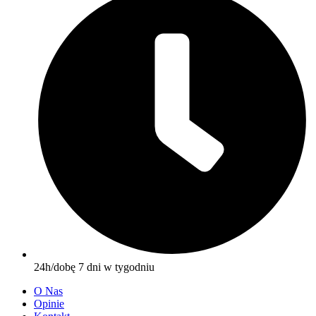
24h/dobę 7 dni w tygodniu
O Nas
Opinie