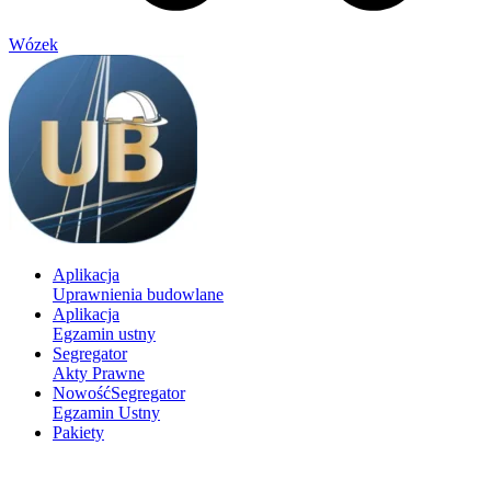
Wózek
Aplikacja
Uprawnienia budowlane
Aplikacja
Egzamin ustny
Segregator
Akty Prawne
Nowość
Segregator
Egzamin Ustny
Pakiety