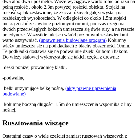
dwa albo dwa i pół metra. Wieże wyciągowe warto robić od razu na
pełną rosłość , około 2,3m powyżej rosłości obiektu. Stojaki na
rosłość są tak zestawione, że złącza różnych gałęzi wystają na
rozbieżnych wysokościach. W odległości co około 1.5m stojaki
muszą zostać zestawione poziomymi rurami, podczas czego na
dwóch przeciwległych bokach umieszcza się dwie rury, a na reszcie
pojedyncze. Wszystkie miejsca wśród poziomymi zestawieniami
warto usztywniać.
(uprawnienia budowlane program)
Kolumny
wieży umieszcza się na podkładkach z blachy obszerności 10mm.
Te podkładki dostawia się na podwalinie dzięki śrubom i hakom.
Do wieży stalowej wykorzystuje się takich części z drewna:
-deski poniżej prowadnicę klatki,
-podwalinę,
-belki utrzymujące belkę nośną,
(akty prawne uprawnienia
budowlane)
-kolumnę boczną długości 1.5m do umieszczenia wspornika z liny
nośnej.
Rusztowania wiszące
Ostatnimi czasy o wiele częściej zamiast rusztowań wiszących z