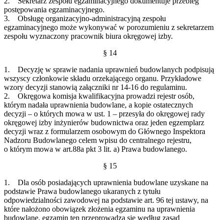
2. Sekretarz zespołu egzaminacyjnego dokumentuje przebieg
postępowania egzaminacyjnego.
3. Obsługę organizacyjno-administracyjną zespołu
egzaminacyjnego może wykonywać w porozumieniu z sekretarzem
zespołu wyznaczony pracownik biura okręgowej izby.
§ 14
1. Decyzję w sprawie nadania uprawnień budowlanych podpisują
wszyscy członkowie składu orzekającego organu. Przykładowe
wzory decyzji stanowią załączniki nr 14-16 do regulaminu.
2. Okręgowa komisja kwalifikacyjna prowadzi rejestr osób,
którym nadała uprawnienia budowlane, a kopie ostatecznych
decyzji – o których mowa w ust. 1 – przesyła do okręgowej rady
okręgowej izby inżynierów budownictwa oraz jeden egzemplarz
decyzji wraz z formularzem osobowym do Głównego Inspektora
Nadzoru Budowlanego celem wpisu do centralnego rejestru,
o którym mowa w art.88a pkt 3 lit. a) Prawa budowlanego.
§ 15
1. Dla osób posiadających uprawnienia budowlane uzyskane na
podstawie Prawa budowlanego ukaranych z tytułu
odpowiedzialności zawodowej na podstawie art. 96 tej ustawy, na
które nałożono obowiązek złożenia egzaminu na uprawnienia
budowlane, egzamin ten przeprowadza się według zasad