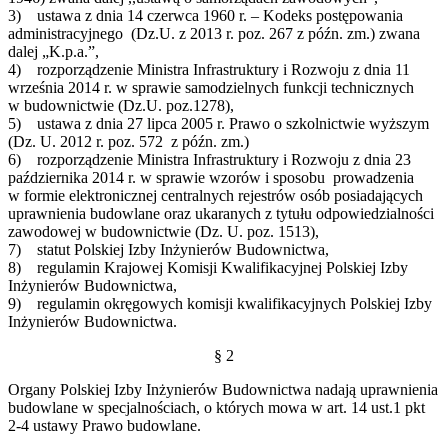
3) ustawa z dnia 14 czerwca 1960 r. – Kodeks postępowania
administracyjnego (Dz.U. z 2013 r. poz. 267 z późn. zm.) zwana
dalej „K.p.a.”,
4) rozporządzenie Ministra Infrastruktury i Rozwoju z dnia 11
września 2014 r. w sprawie samodzielnych funkcji technicznych
w budownictwie (Dz.U. poz.1278),
5) ustawa z dnia 27 lipca 2005 r. Prawo o szkolnictwie wyższym
(Dz. U. 2012 r. poz. 572 z późn. zm.)
6) rozporządzenie Ministra Infrastruktury i Rozwoju z dnia 23
października 2014 r. w sprawie wzorów i sposobu prowadzenia
w formie elektronicznej centralnych rejestrów osób posiadających
uprawnienia budowlane oraz ukaranych z tytułu odpowiedzialności
zawodowej w budownictwie (Dz. U. poz. 1513),
7) statut Polskiej Izby Inżynierów Budownictwa,
8) regulamin Krajowej Komisji Kwalifikacyjnej Polskiej Izby
Inżynierów Budownictwa,
9) regulamin okręgowych komisji kwalifikacyjnych Polskiej Izby
Inżynierów Budownictwa.
§ 2
Organy Polskiej Izby Inżynierów Budownictwa nadają uprawnienia
budowlane w specjalnościach, o których mowa w art. 14 ust.1 pkt
2-4 ustawy Prawo budowlane.