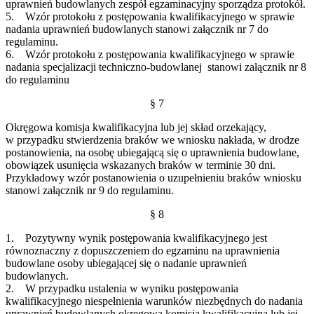
uprawnień budowlanych zespół egzaminacyjny sporządza protokół.
5. Wzór protokołu z postępowania kwalifikacyjnego w sprawie
nadania uprawnień budowlanych stanowi załącznik nr 7 do
regulaminu.
6. Wzór protokołu z postępowania kwalifikacyjnego w sprawie
nadania specjalizacji techniczno-budowlanej stanowi załącznik nr 8
do regulaminu
§ 7
Okręgowa komisja kwalifikacyjna lub jej skład orzekający,
w przypadku stwierdzenia braków we wniosku nakłada, w drodze
postanowienia, na osobę ubiegającą się o uprawnienia budowlane,
obowiązek usunięcia wskazanych braków w terminie 30 dni.
Przykładowy wzór postanowienia o uzupełnieniu braków wniosku
stanowi załącznik nr 9 do regulaminu.
§ 8
1. Pozytywny wynik postępowania kwalifikacyjnego jest
równoznaczny z dopuszczeniem do egzaminu na uprawnienia
budowlane osoby ubiegającej się o nadanie uprawnień
budowlanych.
2. W przypadku ustalenia w wyniku postępowania
kwalifikacyjnego niespełnienia warunków niezbędnych do nadania
uprawnień budowlanych okręgowa komisja kwalifikacyjna lub jej