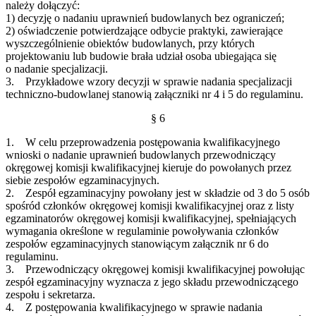
należy dołączyć:
1) decyzję o nadaniu uprawnień budowlanych bez ograniczeń;
2) oświadczenie potwierdzające odbycie praktyki, zawierające
wyszczególnienie obiektów budowlanych, przy których
projektowaniu lub budowie brała udział osoba ubiegająca się
o nadanie specjalizacji.
3. Przykładowe wzory decyzji w sprawie nadania specjalizacji
techniczno-budowlanej stanowią załączniki nr 4 i 5 do regulaminu.
§ 6
1. W celu przeprowadzenia postępowania kwalifikacyjnego
wnioski o nadanie uprawnień budowlanych przewodniczący
okręgowej komisji kwalifikacyjnej kieruje do powołanych przez
siebie zespołów egzaminacyjnych.
2. Zespół egzaminacyjny powołany jest w składzie od 3 do 5 osób
spośród członków okręgowej komisji kwalifikacyjnej oraz z listy
egzaminatorów okręgowej komisji kwalifikacyjnej, spełniających
wymagania określone w regulaminie powoływania członków
zespołów egzaminacyjnych stanowiącym załącznik nr 6 do
regulaminu.
3. Przewodniczący okręgowej komisji kwalifikacyjnej powołując
zespół egzaminacyjny wyznacza z jego składu przewodniczącego
zespołu i sekretarza.
4. Z postępowania kwalifikacyjnego w sprawie nadania