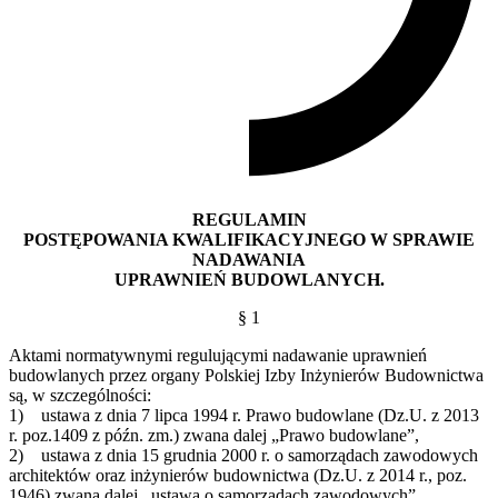
REGULAMIN
POSTĘPOWANIA KWALIFIKACYJNEGO W SPRAWIE
NADAWANIA
UPRAWNIEŃ BUDOWLANYCH.
§ 1
Aktami normatywnymi regulującymi nadawanie uprawnień
budowlanych przez organy Polskiej Izby Inżynierów Budownictwa
są, w szczególności:
1) ustawa z dnia 7 lipca 1994 r. Prawo budowlane (Dz.U. z 2013
r. poz.1409 z późn. zm.) zwana dalej „Prawo budowlane”,
2) ustawa z dnia 15 grudnia 2000 r. o samorządach zawodowych
architektów oraz inżynierów budownictwa (Dz.U. z 2014 r., poz.
1946) zwana dalej ,,ustawą o samorządach zawodowych”,