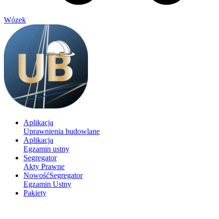
Wózek
Aplikacja
Uprawnienia budowlane
Aplikacja
Egzamin ustny
Segregator
Akty Prawne
Nowość
Segregator
Egzamin Ustny
Pakiety