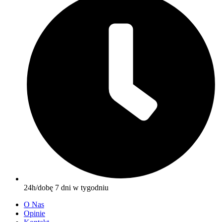
24h/dobę 7 dni w tygodniu
O Nas
Opinie