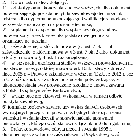
2. Do wniosku należy dołączyć:
1) odpis dyplomu ukończenia studiów wyższych albo dokumentu
potwierdzającego posiadanie tytułu zawodowego technika lub
mistrza, albo dyplomu potwierdzającego kwalifikacje zawodowe
w zawodzie nauczanym na poziomie technika;
2) suplement do dyplomu albo wypis z przebiegu studiów
potwierdzony przez kierownika podstawowej jednostki
organizacyjnej uczelni;
3) oświadczenie, o których mowa w § 3 ust. 7 pkt 1 lub
zaświadczenie, o którym mowa w § 3 ust. 7 pkt 2 albo dokument,
o którym mowa w § 4 ust. 1 rozporządzenia;
4) w przypadku ukończenia studiów wyższych prowadzonych na
podstawie umowy, o której mowa w art. 168b ustawy z dnia 27
lipca 2005 r. – Prawo o szkolnictwie wyższym (Dz.U. z 2012 r. poz.
572 z późn. zm.), zaświadczenie z uczelni potwierdzające, że
ukończone studia były prowadzone zgodnie z umową zawartą
z Polską Izbą Inżynierów Budownictwa;
5) wykaz prac projektowych wykonanych w ramach odbytej
praktyki zawodowej;
6) formularz osobowy zawierający wykaz danych osobowych
wymaganych przepisami prawa, niezbędnych do rozpatrzenia
wniosku i wydania decyzji w sprawie nadania uprawnień
budowlanych, którego wzór stanowi załącznik nr 2 do regulaminu;
3. Praktykę zawodową odbytą przed 1 stycznia 1995 r.
dokumentuje się w formie zaświadczenia. Przykładowy wzór