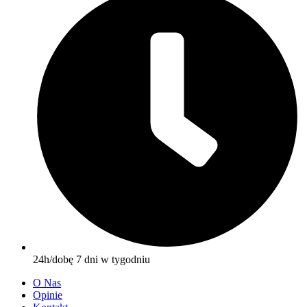
24h/dobę 7 dni w tygodniu
O Nas
Opinie