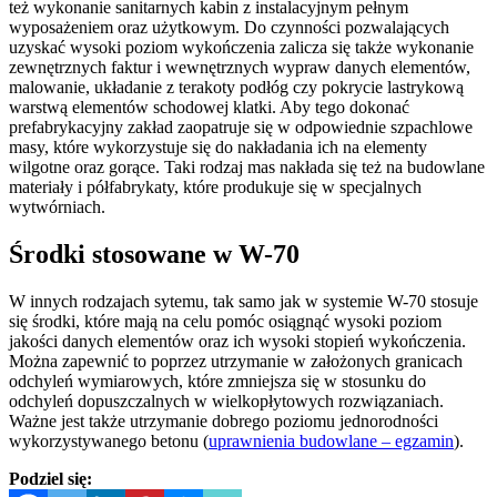
też wykonanie sanitarnych kabin z instalacyjnym pełnym
wyposażeniem oraz użytkowym. Do czynności pozwalających
uzyskać wysoki poziom wykończenia zalicza się także wykonanie
zewnętrznych faktur i wewnętrznych wypraw danych elementów,
malowanie, układanie z terakoty podłóg czy pokrycie lastrykową
warstwą elementów schodowej klatki. Aby tego dokonać
prefabrykacyjny zakład zaopatruje się w odpowiednie szpachlowe
masy, które wykorzystuje się do nakładania ich na elementy
wilgotne oraz gorące. Taki rodzaj mas nakłada się też na budowlane
materiały i półfabrykaty, które produkuje się w specjalnych
wytwórniach.
Środki stosowane w W-70
W innych rodzajach sytemu, tak samo jak w systemie W-70 stosuje
się środki, które mają na celu pomóc osiągnąć wysoki poziom
jakości danych elementów oraz ich wysoki stopień wykończenia.
Można zapewnić to poprzez utrzymanie w założonych granicach
odchyleń wymiarowych, które zmniejsza się w stosunku do
odchyleń dopuszczalnych w wielkopłytowych rozwiązaniach.
Ważne jest także utrzymanie dobrego poziomu jednorodności
wykorzystywanego betonu (
uprawnienia budowlane – egzamin
).
Podziel się: