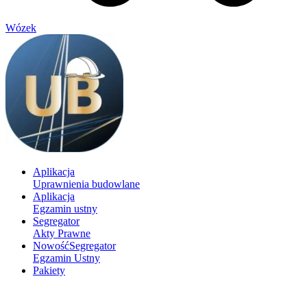
Wózek
Aplikacja
Uprawnienia budowlane
Aplikacja
Egzamin ustny
Segregator
Akty Prawne
Nowość
Segregator
Egzamin Ustny
Pakiety